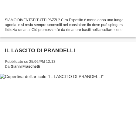
SIAMO DIVENTATI TUTTI PAZZI ? Ciro Esposito è morto dopo una lunga
agonia, e si resta sempre sconvolti nel constatare fin dove può spingersi
l'idiozia umana. Ciò premesso c'è da rimanere basiti nell'ascoltare certe
affermazioni..."è morto da eroe...",...
IL LASCITO DI PRANDELLI
Pubblicato su 25/06/PM 12:13
Da
Gianni Fraschetti