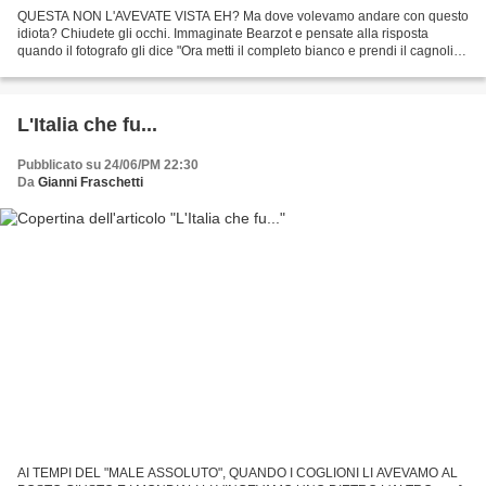
QUESTA NON L'AVEVATE VISTA EH? Ma dove volevamo andare con questo
idiota? Chiudete gli occhi. Immaginate Bearzot e pensate alla risposta
quando il fotografo gli dice "Ora metti il completo bianco e prendi il cagnolino
in braccio".
L'Italia che fu...
Pubblicato su 24/06/PM 22:30
Da
Gianni Fraschetti
AI TEMPI DEL "MALE ASSOLUTO", QUANDO I COGLIONI LI AVEVAMO AL