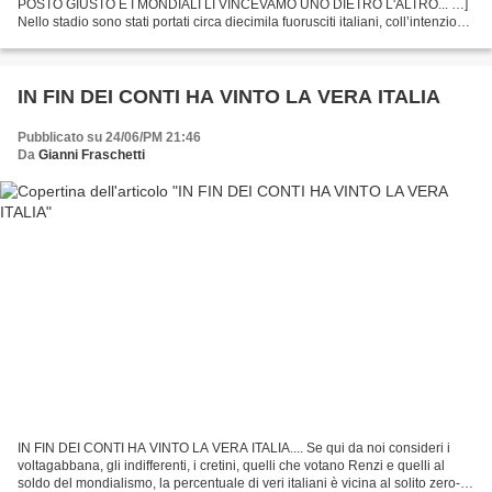
POSTO GIUSTO E I MONDIALI LI VINCEVAMO UNO DIETRO L'ALTRO... …]
Nello stadio sono stati portati circa diecimila fuorusciti italiani, coll’intenzione
e l’ordine di avversare al massimo la squadra...
IN FIN DEI CONTI HA VINTO LA VERA ITALIA
Pubblicato su 24/06/PM 21:46
Da
Gianni Fraschetti
IN FIN DEI CONTI HA VINTO LA VERA ITALIA.... Se qui da noi consideri i
voltagabbana, gli indifferenti, i cretini, quelli che votano Renzi e quelli al
soldo del mondialismo, la percentuale di veri italiani è vicina al solito zero-