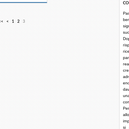
CO
Pa
be
<<
<
1
2
3
sig
su
Do
ris
ri
par
rea
cre
ad
en
dav
un
co
Per
al
imp
si