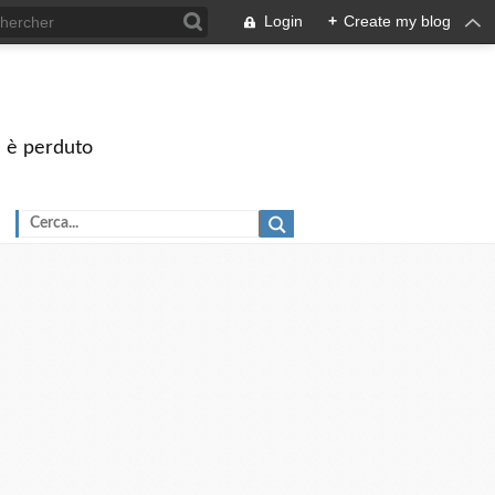
Login
+
Create my blog
on è perduto