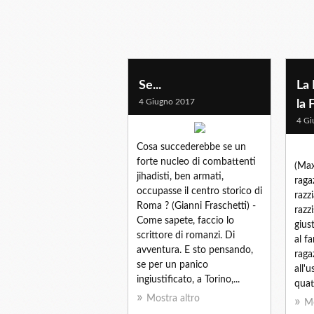
Se...
La
4 Giugno 2017
la 
4 Gi
Cosa succederebbe se un
forte nucleo di combattenti
(Max
jihadisti, ben armati,
raga
occupasse il centro storico di
razzi
Roma ? (Gianni Fraschetti) -
razzi
Come sapete, faccio lo
gius
scrittore di romanzi. Di
al f
avventura. E sto pensando,
raga
se per un panico
all'
ingiustificato, a Torino,...
quatt
Mostra altro
Mo