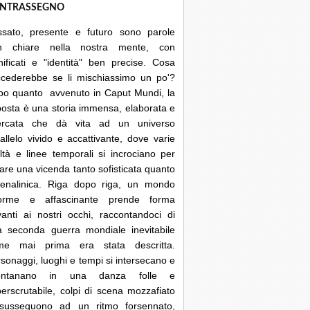
NTRASSEGNO
ssato, presente e futuro sono parole
n chiare nella nostra mente, con
nificati e "identità" ben precise. Cosa
ccederebbe se li mischiassimo un po'?
po quanto avvenuto in Caput Mundi, la
posta è una storia immensa, elaborata e
cercata che dà vita ad un universo
allelo vivido e accattivante, dove varie
ltà e linee temporali si incrociano per
are una vicenda tanto sofisticata quanto
renalinica. Riga dopo riga, un mondo
orme e affascinante prende forma
anti ai nostri occhi, raccontandoci di
a seconda guerra mondiale inevitabile
me mai prima era stata descritta.
sonaggi, luoghi e tempi si intersecano e
lontanano in una danza folle e
erscrutabile, colpi di scena mozzafiato
 susseguono ad un ritmo forsennato,