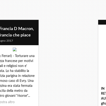
 Francia D Macron,
Francia che piace
ugno 2017
 Ferrari) - Torturare una
zza francese per motivi
ali e religiosi non e'
sta. Lo ha stabilito la
tizia parigina in relazione
amoso caso di Evry. Una
zzina era stata fermata
IN
uscita della metro da
R
ro giovani "risorse"...
A
stra altro
gf