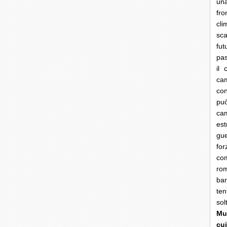
una
fro
cli
sca
fut
pas
il 
cam
con
pu
ca
es
gue
fo
co
rom
bar
ten
so
Mun
cui