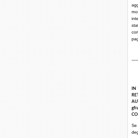
ag
mo
int
st
com
pa
___
IN
R
A
gf
CO
Se
deg