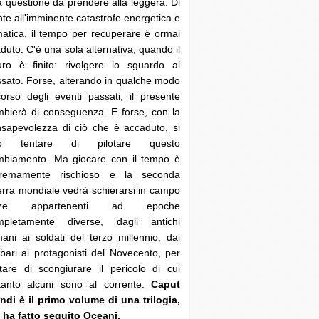
 questione da prendere alla leggera. Di
nte all'imminente catastrofe energetica e
matica, il tempo per recuperare è ormai
duto. C'è una sola alternativa, quando il
uro è finito: rivolgere lo sguardo al
sato. Forse, alterando in qualche modo
corso degli eventi passati, il presente
bierà di conseguenza. E forse, con la
sapevolezza di ciò che è accaduto, si
ò tentare di pilotare questo
mbiamento. Ma giocare con il tempo è
tremamente rischioso e la seconda
rra mondiale vedrà schierarsi in campo
rze appartenenti ad epoche
mpletamente diverse, dagli antichi
ani ai soldati del terzo millennio, dai
bari ai protagonisti del Novecento, per
tare di scongiurare il pericolo di cui
ltanto alcuni sono al corrente.
Caput
di è il primo volume di una trilogia,
 ha fatto seguito Oceani.