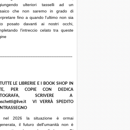
giungendo ulteriori tasselli ad un
saico che non saremo in grado di
erpretare fino a quando l'ultimo non sia
ato posato davanti ai nostri occhi,
pletando l'intreccio celato tra queste
gine
__________________________________________
 TUTTE LE LIBRERIE E I BOOK SHOP IN
ETE, PER COPIE CON DEDICA
UTOGRAFA, SCRIVERE A
raschetti@live.it VI VERRÀ SPEDITO
NTRASSEGNO
 nel 2026 la situazione è ormai
enerata, il futuro dell'umanità non è