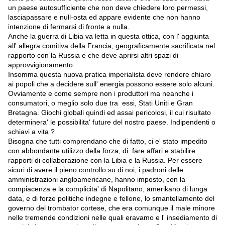
un paese autosufficiente che non deve chiedere loro permessi,
lasciapassare e null-osta ed appare evidente che non hanno
intenzione di fermarsi di fronte a nulla.
Anche la guerra di Libia va letta in questa ottica, con l' aggiunta
all' allegra comitiva della Francia, geograficamente sacrificata nel
rapporto con la Russia e che deve aprirsi altri spazi di
approvvigionamento.
Insomma questa nuova pratica imperialista deve rendere chiaro
ai popoli che a decidere sull' energia possono essere solo alcuni.
Ovviamente e come sempre non i produttori ma neanche i
consumatori, o meglio solo due tra essi, Stati Uniti e Gran
Bretagna. Giochi globali quindi ed assai pericolosi, il cui risultato
determinera' le possibilita' future del nostro paese. Indipendenti o
schiavi a vita ?
Bisogna che tutti comprendano che di fatto, ci e' stato impedito
con abbondante utilizzo della forza, di fare affari e stabilire
rapporti di collaborazione con la Libia e la Russia. Per essere
sicuri di avere il pieno controllo su di noi, i padroni delle
amministrazioni angloamericane, hanno imposto, con la
compiacenza e la complicita' di Napolitano, amerikano di lunga
data, e di forze politiche indegne e fellone, lo smantellamento del
governo del trombator cortese, che era comunque il male minore
nelle tremende condizioni nelle quali eravamo e l' insediamento di