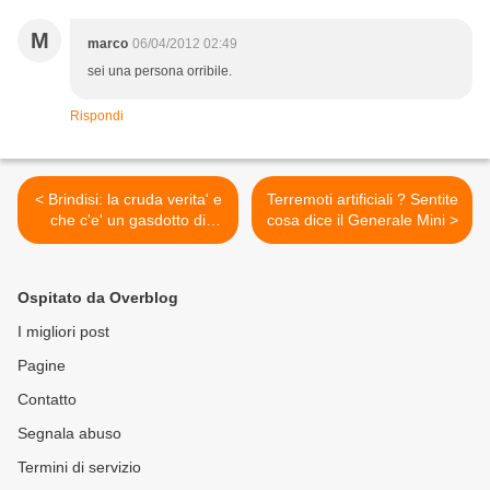
M
marco
06/04/2012 02:49
sei una persona orribile.
Rispondi
< Brindisi: la cruda verita' e
Terremoti artificiali ? Sentite
che c'e' un gasdotto di
cosa dice il Generale Mini >
troppo
Ospitato da Overblog
I migliori post
Pagine
Contatto
Segnala abuso
Termini di servizio