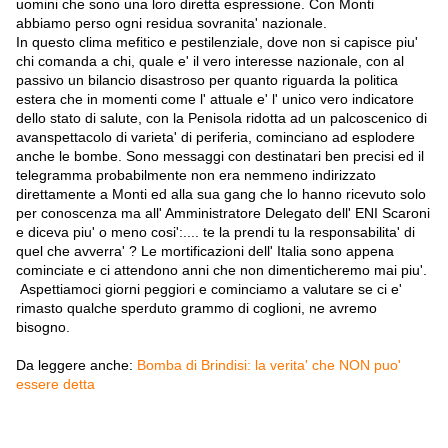
uomini che sono una loro diretta espressione. Con Monti
abbiamo perso ogni residua sovranita' nazionale.
In questo clima mefitico e pestilenziale, dove non si capisce piu'
chi comanda a chi, quale e' il vero interesse nazionale, con al
passivo un bilancio disastroso per quanto riguarda la politica
estera che in momenti come l' attuale e' l' unico vero indicatore
dello stato di salute, con la Penisola ridotta ad un palcoscenico di
avanspettacolo di varieta' di periferia, cominciano ad esplodere
anche le bombe. Sono messaggi con destinatari ben precisi ed il
telegramma probabilmente non era nemmeno indirizzato
direttamente a Monti ed alla sua gang che lo hanno ricevuto solo
per conoscenza ma all' Amministratore Delegato dell' ENI Scaroni
e diceva piu' o meno cosi':.... te la prendi tu la responsabilita' di
quel che avverra' ? Le mortificazioni dell' Italia sono appena
cominciate e ci attendono anni che non dimenticheremo mai piu'.
Aspettiamoci giorni peggiori e cominciamo a valutare se ci e'
rimasto qualche sperduto grammo di coglioni, ne avremo
bisogno.
Da leggere anche:
Bomba di Brindisi: la verita' che NON puo'
essere detta