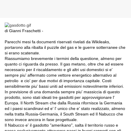
di Gianni Fraschetti -
Parecchi mesi fa documenti riservati rivelati da Wikileaks,
portarono alla ribalta il puzzle del gas e le guerre sotterranee che
si erano scatenate.
Riassumiamo brevemente i termini della questione, almeno per
quanto ci riguarda da presso. Il gas metano, oltre che ad essere
necessario per il riscaldamento e gli altri usi domestici si e'
sempre piu' affermato come vettore energetico alternativo al
petrolio e cio' per due motivi di importanza capitale. Costi
sensibilmente piu' bassi uniti ad emissioni notevolmente inferiori.
In previsione di una domanda sempre piu' massiccia di questo
prodotto, sono stati ideati tre gasdotti per approvvigionare l'
Europa. Il North Stream che dalla Russia rifornisce la Germania
ed i paesi scandinavi ed e' l' unico che e' stato realizzato, almeno
nella tratta Russia-Germania, il South Stream ed Il Nabucco che
sono invece ancora in fase progettuale.
Il Nabucco e' il gasdotto "amerikano", salta il territorio russo e
passa esclusivamente attraverso paesi in buoni rapporti con gli