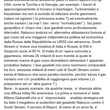
USA. come la Turchia e la Georgia, per esempio. I bacini di
approvvigionamento si trovano in Azerbaijan, Turkmenistan e
Kazakistan ma non si esclude di utilizzare anche giacimenti
irakeni ed egiziani ( la primavera araba ?) ed eventualmente
anche iraniani ( se mai l' iran verra' "normalizzato" ). Sul piano
geopolitico e' chiaro che i due gasdotti sono profondamente
alternativi. Nabucco ipotizza un' alternativa abbastanza fumosa al
gas russo ed una maggiore indipendenza politica ed economica
dalla Russia delle Repubbliche ex URSS che attraversa. South
Stream e' invece una iniziativa di Italia e Russia, di ENI e
Gazprom socie al 50 %. Si tratta di un' opera concreta e
gigantesca, stimata 25 miliardi di euro tramite la quale le
immense riserve di gas russo dovrebbero alimentare l' apparato
produttivo italiano. I due gasdotti non sono nemmeno comparabili
tra loro, sessanta miliardi di metri cubi di South Stream contro
trenta di Nabucco che sono peraltro teoriche, perche' senza il gas
iraniano non c'e' possibilita di raggiungere quel volume ( ci
prepariamo ad un' altra guerra ? ).
Bene , in questo scenario, da qualche mese, e' divenuta attiva
una diffusa lobby filo americana. La prima a muoversi e' stata
Milena Gabanelli che si e' improvvisata analista strategica ed
ha fatto il megafono ai sostenitori del gasdotto Nabucco contro il
South Stream. Il servizio di Report, di meno di un anno fa, e'