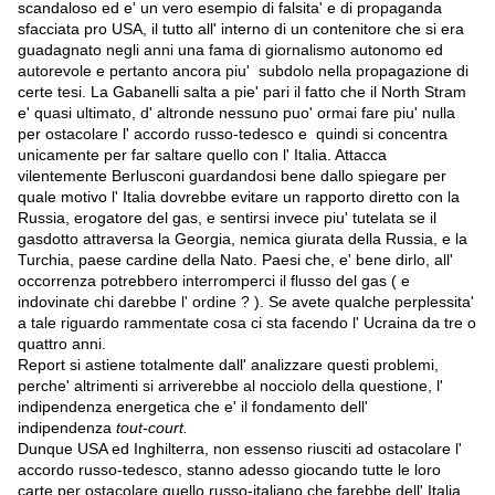
scandaloso ed e' un vero esempio di falsita' e di propaganda
sfacciata pro USA, il tutto all' interno di un contenitore che si era
guadagnato negli anni una fama di giornalismo autonomo ed
autorevole e pertanto ancora piu' subdolo nella propagazione di
certe tesi. La Gabanelli salta a pie' pari il fatto che il North Stram
e' quasi ultimato, d' altronde nessuno puo' ormai fare piu' nulla
per ostacolare l' accordo russo-tedesco e quindi si concentra
unicamente per far saltare quello con l' Italia. Attacca
vilentemente Berlusconi guardandosi bene dallo spiegare per
quale motivo l' Italia dovrebbe evitare un rapporto diretto con la
Russia, erogatore del gas, e sentirsi invece piu' tutelata se il
gasdotto attraversa la Georgia, nemica giurata della Russia, e la
Turchia, paese cardine della Nato. Paesi che, e' bene dirlo, all'
occorrenza potrebbero interromperci il flusso del gas ( e
indovinate chi darebbe l' ordine ? ). Se avete qualche perplessita'
a tale riguardo rammentate cosa ci sta facendo l' Ucraina da tre o
quattro anni.
Report si astiene totalmente dall' analizzare questi problemi,
perche' altrimenti si arriverebbe al nocciolo della questione, l'
indipendenza energetica che e' il fondamento dell'
indipendenza
tout-court.
Dunque USA ed Inghilterra, non essenso riusciti ad ostacolare l'
accordo russo-tedesco, stanno adesso giocando tutte le loro
carte per ostacolare quello russo-italiano che farebbe dell' Italia