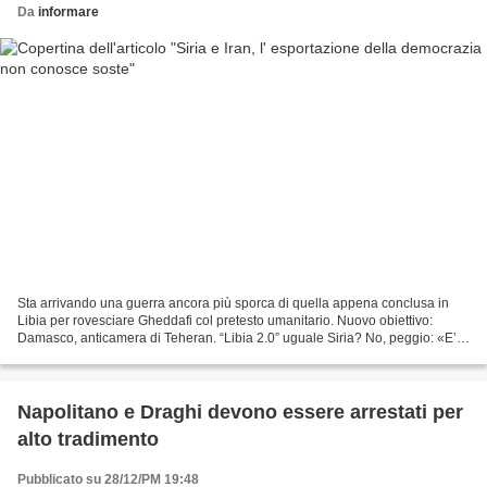
Da
informare
Sta arrivando una guerra ancora più sporca di quella appena conclusa in
Libia per rovesciare Gheddafi col pretesto umanitario. Nuovo obiettivo:
Damasco, anticamera di Teheran. “Libia 2.0” uguale Siria? No, peggio: «E’
più “Libia 2.0 remix”», col solito...
Napolitano e Draghi devono essere arrestati per
alto tradimento
Pubblicato su 28/12/PM 19:48