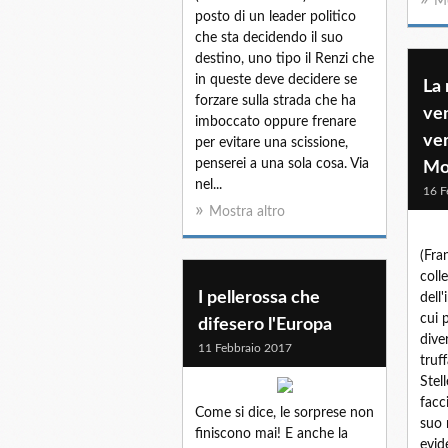
Mo
posto di un leader politico
che sta decidendo il suo
destino, uno tipo il Renzi che
in queste deve decidere se
La
forzare sulla strada che ha
ven
imboccato oppure frenare
ver
per evitare una scissione,
penserei a una sola cosa. Via
Mo
nel...
16 F
Mostra altro
(Fra
coll
I pellerossa che
dell
cui 
difesero l'Europa
diver
11 Febbraio 2017
truf
Stell
facc
Come si dice, le sorprese non
suo 
finiscono mai! E anche la
evide