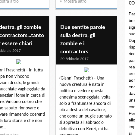
stra altro
Mostra altro
CO
Pa
be
destra, gli zombie
Due sentite parole
sig
su
 contractors...tanto
sulla destra, gli
Do
 essere chiari
zombie e i
ris
ebbraio 2017
contractors
ri
20 Febbraio 2017
par
rea
nni Fraschetti) - In tutta
cre
pa non vincono
(Gianni Fraschetti) - Una
ad
zioni di cdx, le grandi
nuova creatura è nata in
en
cchiate vagheggiate da
politica e vedere questa
dav
eneziani forse in cerca di
ennesima sceneggiata, volta
un
re. Vincono coloro che
solo a frantumare ancora di
co
o saputo rinnovare e
più a destra del cavaliere,
Per
vare rimanendo coerenti
che come un pugile suonato
al
la loro storia e che non
si appresta all abbraccio
imp
o...
definitivo con Renzi, mi ha
si