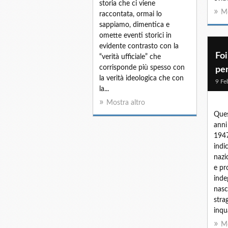
storia che ci viene
Mo
raccontata, ormai lo
sappiamo, dimentica e
omette eventi storici in
evidente contrasto con la
Foi
“verità ufficiale” che
corrisponde più spesso con
pen
la verità ideologica che con
9 Fe
la...
Mostra altro
Ques
anni
1947
indic
nazi
e pr
inde
nasc
stra
inqu
Mo