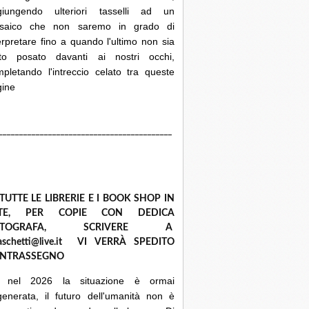
giungendo ulteriori tasselli ad un
saico che non saremo in grado di
erpretare fino a quando l'ultimo non sia
ato posato davanti ai nostri occhi,
pletando l'intreccio celato tra queste
gine
__________________________________________
 TUTTE LE LIBRERIE E I BOOK SHOP IN
ETE, PER COPIE CON DEDICA
UTOGRAFA, SCRIVERE A
raschetti@live.it VI VERRÀ SPEDITO
NTRASSEGNO
 nel 2026 la situazione è ormai
enerata, il futuro dell'umanità non è