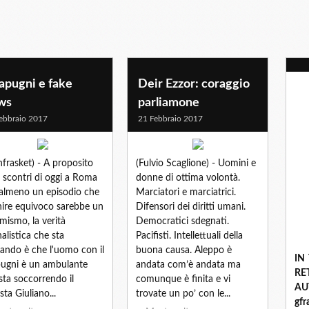
apugni e fake
Deir Ezzor: coraggio
ws
parliamone
ebbraio 2017
21 Febbraio 2017
nfrasket) - A proposito
(Fulvio Scaglione) - Uomini e
i scontri di oggi a Roma
donne di ottima volontà.
 almeno un episodio che
Marciatori e marciatrici.
nire equivoco sarebbe un
Difensori dei diritti umani.
mismo, la verità
Democratici sdegnati.
nalistica che sta
Pacifisti. Intellettuali della
gando è che l'uomo con il
buona causa. Aleppo è
IN
pugni è un ambulante
andata com’è andata ma
R
sta soccorrendo il
comunque è finita e vi
A
sta Giuliano...
trovate un po’ con le...
gf