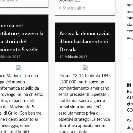
stra altro
provocato...
ag
Mostra altro
mo
int
st
 merda nel
com
tilatore, ovvero la
Arriva la democrazia:
pa
a storia del
il bombardamento di
vimento 5 stelle
Dresda
___
ebbraio 2017
15 Febbraio 2017
nco Marino) - Un mio
Dresda 13-14 febbraio 1945
ega del mondo
- 200.000 morti sotto un
IN
'informatica (quello da
bombardamento americano
R
provengo) mi ha chiesto,
senza precedenti. Spietato ,
A
tito, di parlare della
inutile, massacro a guerra
gf
fa del Movimento 5
ormai vinta su una città
CO
e, di Grillo. Con ben tre
assolutamente priva di
ine ridenti accanto al
obiettivi strategici.La tecnica
Se
messaggio, erano
distruttiva appositamente
deg
nti i toni ironici,...
studiata e usata...