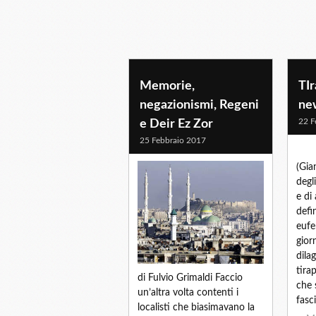
Memorie,
TIr
negazionismi, Regeni
ne
22 F
e Deir Ez Zor
25 Febbraio 2017
(Gia
degl
e di
defi
eufe
gior
dila
tira
di Fulvio Grimaldi Faccio
che 
un’altra volta contenti i
fasci
localisti che biasimavano la