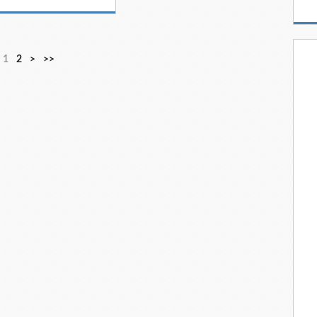
1
2
>
>>