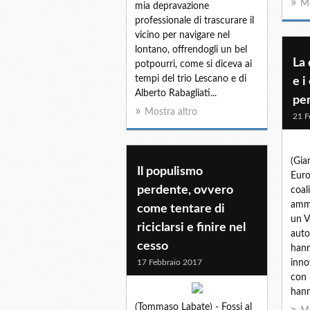
Mo
mia depravazione
professionale di trascurare il
vicino per navigare nel
lontano, offrendogli un bel
La 
potpourri, come si diceva ai
tempi del trio Lescano e di
e i
Alberto Rabagliati...
per
Mostra altro
21 F
(Gia
Il populismo
Euro
perdente, ovvero
coali
ammu
come tentare di
un V
riciclarsi e finire nel
auto
cesso
hann
17 Febbraio 2017
inno
con 
hann
(Tommaso Labate) - Fossi al