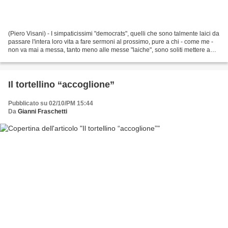
(Piero Visani) - I simpaticissimi "democrats", quelli che sono talmente laici da
passare l'intera loro vita a fare sermoni al prossimo, pure a chi - come me -
non va mai a messa, tanto meno alle messe "laiche", sono soliti mettere a
tacere qualsiasi tipo...
Il tortellino “accoglione”
Pubblicato su 02/10/PM 15:44
Da
Gianni Fraschetti