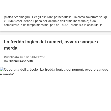
(Mattia Ardemagni) - Per gli aspiranti paracadutisti... la corsa zavorrata “25kg
x 10km” (escludendo il peso dell’acqua e dell’arma individuale) è da
completare in un tempo massimo, pari ad 1h20’....credo sia in assoluto, la
prova più impegnativa e sofferta...
La fredda logica dei numeri, ovvero sangue e
merda
Pubblicato su 02/10/PM 17:53
Da
Gianni Fraschetti