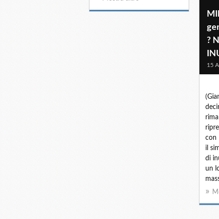
MIl
ge
? 
IN
15 A
(Gia
deci
rima
ripr
con 
il s
di i
un l
mass
Mo