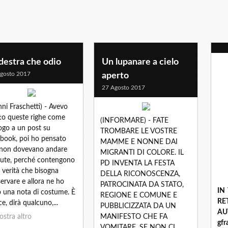
destra che odio
Un lupanare a cielo
gosto 2017
aperto
27 Agosto 2017
nni Fraschetti) - Avevo
tto queste righe come
(INFORMARE) - FATE
ogo a un post su
TROMBARE LE VOSTRE
book, poi ho pensato
MAMME E NONNE DAI
non dovevano andare
MIGRANTI DI COLORE. IL
ute, perché contengono
PD INVENTA LA FESTA
e verità che bisogna
DELLA RICONOSCENZA,
ervare e allora ne ho
PATROCINATA DA STATO,
IN
o una nota di costume. È
REGIONE E COMUNE E
R
ce, dirà qualcuno,...
PUBBLICIZZATA DA UN
A
stra altro
MANIFESTO CHE FA
gf
VOMITARE. SE NON CI