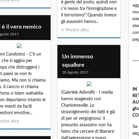
stra altro
è gente del posto, quindi non
ag
c'è nesso tra l'immigrazione e
mo
il terrorismo!”.Quando invece
int
gli assassini hanno...
st
 è il vero nemico
Mostra altro
com
gosto 2017
pa
nni Candotto) - C'è un
Un immenso
___
s che si aggira per
squallore
ropa che distruggerà i
18 Agosto 2017
ri paesi se non lo
iamo. Ma non si chiama
m, il cancro si chiama
IN
(Gabriele Adinolfi) - I media
fismo o Islam wahabita.
R
hanno esagerato con
on depuriamo intanto le
A
Charlottesville. Lo
re menti da facili
gf
stravolgimento dei fatti è già
estioni emotive...
CO
di per sé vergognoso: il
stra altro
presunto assassino non ha
Se
fatto che cercare di liberarsi
deg
dall'aggressione a mano