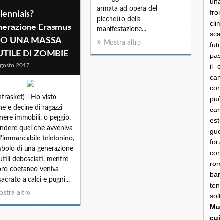
una
armata ad opera del
fro
lennials?
picchetto della
cli
nerazione Erasmus
manifestazione...
sca
NO UNA MASSA
Mostra altro
fut
UTILE DI ZOMBIE
pas
gosto 2017
il 
cam
con
nfrasket) - Ho visto
pu
ne e decine di ragazzi
ca
nere immobili, o peggio,
es
endere quel che avveniva
gue
l'immancabile telefonino,
fo
imbolo di una generazione
co
nutili debosciati, mentre
rom
oro coetaneo veniva
bar
acrato a calci e pugni...
ten
stra altro
so
Mun
cui