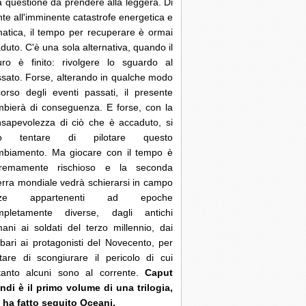
 questione da prendere alla leggera. Di
nte all'imminente catastrofe energetica e
matica, il tempo per recuperare è ormai
duto. C'è una sola alternativa, quando il
uro è finito: rivolgere lo sguardo al
sato. Forse, alterando in qualche modo
corso degli eventi passati, il presente
bierà di conseguenza. E forse, con la
sapevolezza di ciò che è accaduto, si
ò tentare di pilotare questo
mbiamento. Ma giocare con il tempo è
tremamente rischioso e la seconda
rra mondiale vedrà schierarsi in campo
rze appartenenti ad epoche
mpletamente diverse, dagli antichi
ani ai soldati del terzo millennio, dai
bari ai protagonisti del Novecento, per
tare di scongiurare il pericolo di cui
ltanto alcuni sono al corrente.
Caput
di è il primo volume di una trilogia,
 ha fatto seguito Oceani.