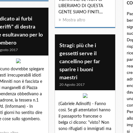
CO
LIBERIAMO DI QUESTA
GENTE SIAMO FINITI....
Pa
icato ai furbi
be
Mostra altro
eriffi" di destra
sig
su
 esultavano per lo
Do
ombero
Stragi: più che i
ris
gosto 2017
ri
gessetti serve il
par
cancellino per far
rea
cuno dovrebbe spiegare
sparire i buoni
cre
sti irrecuperabili idioti
maestri
ad
Minniti non è fascista e
20 Agosto 2017
en
i manganelli di Piazza
dav
pendenza obbedivano a
un
adrone, la tessera n.1
(Gabriele Adinolfi) - Fanno
co
Pd. (Informare) - In
così. Se gli attentatori hanno
Per
ti giorni ho sentito dire
il passaporto francese o
al
e cose sullo sgombero.
belga ci dicono: “visto? Non
imp
sono rifugiati o immigrati ma
si