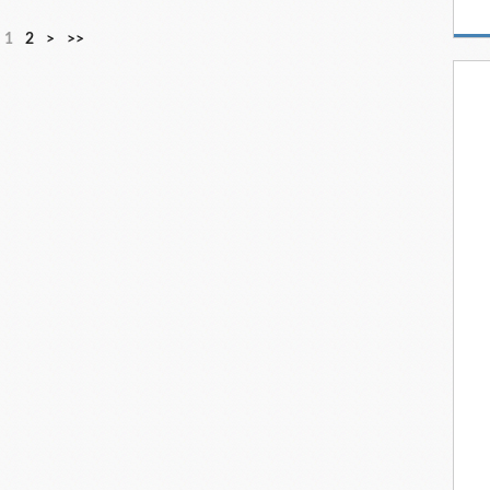
1
2
>
>>