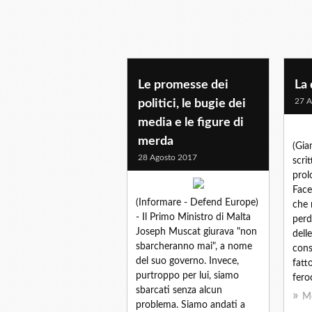
Le promesse dei
La 
27 A
politici, le bugie dei
media e le figure di
merda
(Gia
28 Agosto 2017
scri
prol
Face
(Informare - Defend Europe)
che 
- Il Primo Ministro di Malta
perd
Joseph Muscat giurava "non
dell
sbarcheranno mai", a nome
cons
del suo governo. Invece,
fatt
purtroppo per lui, siamo
fero
sbarcati senza alcun
Mo
problema. Siamo andati a