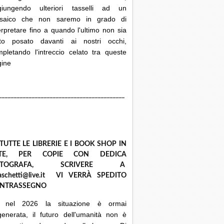
giungendo ulteriori tasselli ad un
saico che non saremo in grado di
erpretare fino a quando l'ultimo non sia
ato posato davanti ai nostri occhi,
pletando l'intreccio celato tra queste
gine
__________________________________________
 TUTTE LE LIBRERIE E I BOOK SHOP IN
ETE, PER COPIE CON DEDICA
UTOGRAFA, SCRIVERE A
raschetti@live.it VI VERRÀ SPEDITO
NTRASSEGNO
 nel 2026 la situazione è ormai
enerata, il futuro dell'umanità non è