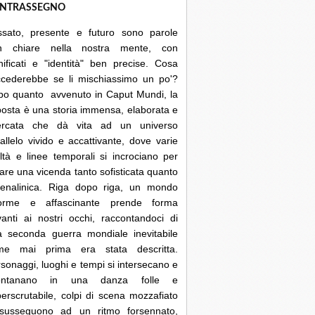
NTRASSEGNO
ssato, presente e futuro sono parole
n chiare nella nostra mente, con
nificati e "identità" ben precise. Cosa
ccederebbe se li mischiassimo un po'?
po quanto avvenuto in Caput Mundi, la
posta è una storia immensa, elaborata e
cercata che dà vita ad un universo
allelo vivido e accattivante, dove varie
ltà e linee temporali si incrociano per
are una vicenda tanto sofisticata quanto
renalinica. Riga dopo riga, un mondo
orme e affascinante prende forma
anti ai nostri occhi, raccontandoci di
a seconda guerra mondiale inevitabile
me mai prima era stata descritta.
sonaggi, luoghi e tempi si intersecano e
lontanano in una danza folle e
erscrutabile, colpi di scena mozzafiato
 susseguono ad un ritmo forsennato,