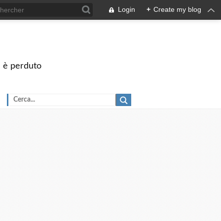
Login
+
Create my blog
on è perduto