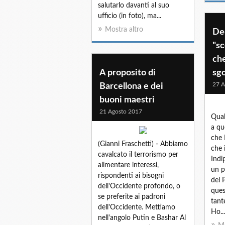
salutarlo davanti al suo
ufficio (in foto), ma...
Mostra altro
Ded
"sc
che
A proposito di
sg
27 A
Barcellona e dei
buoni maestri
21 Agosto 2017
Qual
a que
che 
(Gianni Fraschetti) - Abbiamo
che 
cavalcato il terrorismo per
Indi
alimentare interessi,
un p
rispondenti ai bisogni
del 
dell'Occidente profondo, o
ques
se preferite ai padroni
tant
dell'Occidente. Mettiamo
Ho...
nell'angolo Putin e Bashar Al