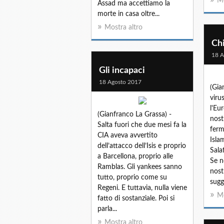
Mo
Assad ma accettiamo la
morte in casa oltre...
Mostra altro
Chi
18 A
Gli incapaci
18 Agosto 2017
(Gia
viru
l'Eu
(Gianfranco La Grassa) -
nost
Salta fuori che due mesi fa la
ferm
CIA aveva avvertito
Isla
dell’attacco dell’Isis e proprio
Sala
a Barcellona, proprio alle
Se n
Ramblas. Gli yankees sanno
nost
tutto, proprio come su
sugg
Regeni. E tuttavia, nulla viene
Mo
fatto di sostanziale. Poi si
parla...
Mostra altro