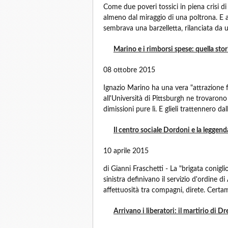
Come due poveri tossici in piena crisi d
almeno dal miraggio di una poltrona. E arr
sembrava una barzelletta, rilanciata da 
Marino e i rimborsi spese: quella stor
08 ottobre 2015
Ignazio Marino ha una vera "attrazione f
all'Università di Pittsburgh ne trovarono 
dimissioni pure lì. E glieli trattennero dall
Il centro sociale Dordoni e la leggend
10 aprile 2015
di Gianni Fraschetti - La "brigata conigli
sinistra definivano il servizio d'ordine d
affettuosità tra compagni, direte. Certam
Arrivano i liberatori: il martirio di D