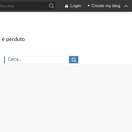
Login
+
Create my blog
on è perduto