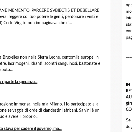
ag
ANE MEMENTO, PARCERE SVBIECTIS ET DEBELLARE
mo
ai reggere col tuo potere le genti, perdonare i vinti e
int
VI) Certo Virgilio non immaginava che ci...
st
com
pa
___
a Bruxelles non nella Sierra Leone, centomila europei in
ietre, lacrimogeni, idranti, scontri sanguinosi, bastonate e
aputo...
 riparte la speranza...
IN
R
A
gf
emozione immensa, nella mia Milano. Ho partecipato alla
CO
ne selvaggia di orde di clandestini africani. Salvini è un
ole avere il proprio...
Se
deg
ta stava per cadere il governo, ma...