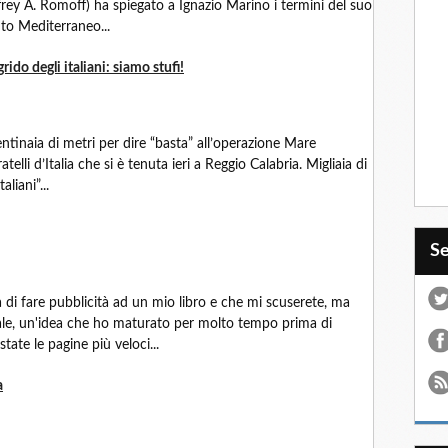
ffrey A. Romoff) ha spiegato a Ignazio Marino i termini del suo
uto Mediterraneo...
ido degli italiani: siamo stufi!
tinaia di metri per dire “basta” all’operazione Mare
lli d’Italia che si è tenuta ieri a Reggio Calabria. Migliaia di
liani”...
S
 di fare pubblicità ad un mio libro e che mi scuserete, ma
le, un'idea che ho maturato per molto tempo prima di
ate le pagine più veloci...
a