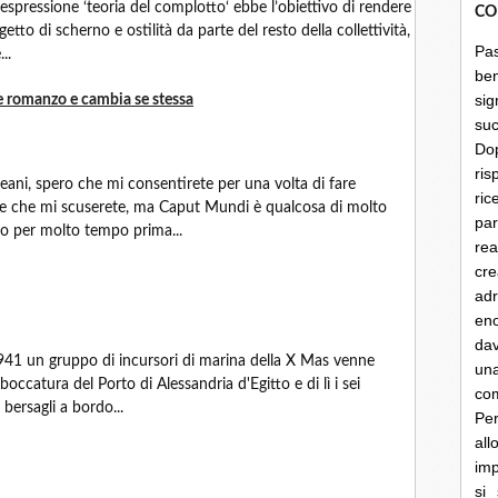
espressione ‘teoria del complotto‘ ebbe l’obiettivo di rendere
CO
getto di scherno e ostilità da parte del resto della collettività,
Pa
..
be
sig
e romanzo e cambia se stessa
su
Do
ris
ni, spero che mi consentirete per una volta di fare
ri
ia e che mi scuserete, ma Caput Mundi è qualcosa di molto
par
to per molto tempo prima...
rea
cre
ad
en
dav
 1941 un gruppo di incursori di marina della X Mas venne
un
occatura del Porto di Alessandria d'Egitto e di lì i sei
co
 bersagli a bordo...
Per
al
imp
si