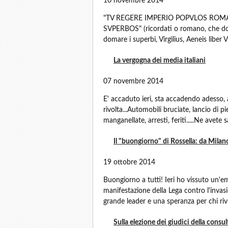
10 novembre 2014
"TV REGERE IMPERIO POPVLOS ROM
SVPERBOS" (ricordati o romano, che dovr
domare i superbi, Virgilius, Aeneis liber 
La vergogna dei media italiani
07 novembre 2014
E' accaduto ieri, sta accadendo adesso, 
rivolta...Automobili bruciate, lancio di p
manganellate, arresti, feriti.....Ne avete s
Il "buongiorno" di Rossella: da Milano
19 ottobre 2014
Buongiorno a tutti! Ieri ho vissuto un'
manifestazione della Lega contro l'invasio
grande leader e una speranza per chi rivu
Sulla elezione dei giudici della consul