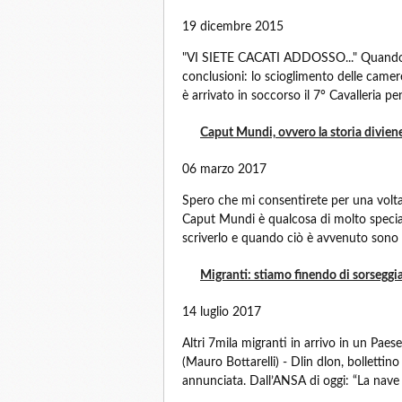
19 dicembre 2015
"VI SIETE CACATI ADDOSSO..." Quando tu
conclusioni: lo scioglimento delle camere
è arrivato in soccorso il 7° Cavalleria pen
Caput Mundi, ovvero la storia divien
06 marzo 2017
Spero che mi consentirete per una volta 
Caput Mundi è qualcosa di molto specia
scriverlo e quando ciò è avvenuto sono st
Migranti: stiamo finendo di sorseggiar
14 luglio 2017
Altri 7mila migranti in arrivo in un Paese
(Mauro Bottarelli) - Dlin dlon, bollettin
annunciata. Dall’ANSA di oggi: “La nave