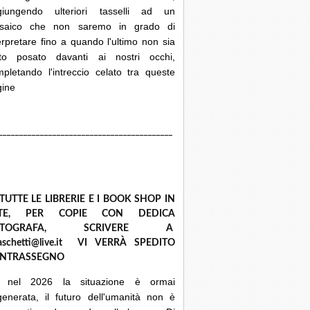
giungendo ulteriori tasselli ad un
saico che non saremo in grado di
erpretare fino a quando l'ultimo non sia
ato posato davanti ai nostri occhi,
pletando l'intreccio celato tra queste
gine
__________________________________________
 TUTTE LE LIBRERIE E I BOOK SHOP IN
ETE, PER COPIE CON DEDICA
UTOGRAFA, SCRIVERE A
raschetti@live.it VI VERRÀ SPEDITO
NTRASSEGNO
 nel 2026 la situazione è ormai
enerata, il futuro dell'umanità non è