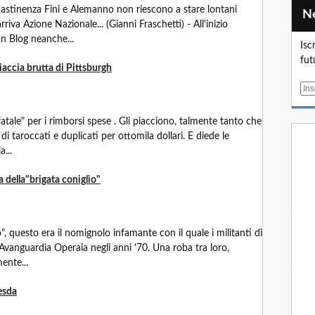
i astinenza Fini e Alemanno non riescono a stare lontani
iva Azione Nazionale... (Gianni Fraschetti) - All'inizio
un Blog neanche...
Isc
fut
iaccia brutta di Pittsburgh
E
m
a
atale" per i rimborsi spese . Gli piacciono, talmente tanto che
i
di taroccati e duplicati per ottomila dollari. E diede le
l
a...
a della"brigata coniglio"
o", questo era il nomignolo infamante con il quale i militanti di
i Avanguardia Operaia negli anni '70. Una roba tra loro,
ente...
resda