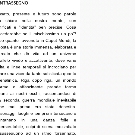
NTRASSEGNO
ssato, presente e futuro sono parole
n chiare nella nostra mente, con
nificati e "identità" ben precise. Cosa
ccederebbe se li mischiassimo un po'?
po quanto avvenuto in Caput Mundi, la
posta è una storia immensa, elaborata e
cercata che dà vita ad un universo
allelo vivido e accattivante, dove varie
ltà e linee temporali si incrociano per
are una vicenda tanto sofisticata quanto
renalinica. Riga dopo riga, un mondo
orme e affascinante prende forma
anti ai nostri occhi, raccontandoci di
a seconda guerra mondiale inevitabile
me mai prima era stata descritta.
sonaggi, luoghi e tempi si intersecano e
lontanano in una danza folle e
erscrutabile, colpi di scena mozzafiato
 susseguono ad un ritmo forsennato,