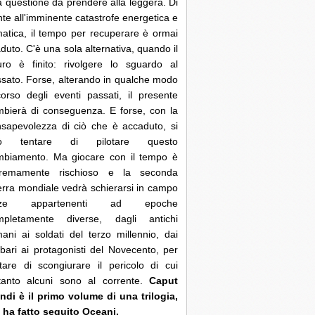
 questione da prendere alla leggera. Di
nte all'imminente catastrofe energetica e
matica, il tempo per recuperare è ormai
duto. C'è una sola alternativa, quando il
uro è finito: rivolgere lo sguardo al
sato. Forse, alterando in qualche modo
corso degli eventi passati, il presente
bierà di conseguenza. E forse, con la
sapevolezza di ciò che è accaduto, si
ò tentare di pilotare questo
mbiamento. Ma giocare con il tempo è
tremamente rischioso e la seconda
rra mondiale vedrà schierarsi in campo
rze appartenenti ad epoche
mpletamente diverse, dagli antichi
ani ai soldati del terzo millennio, dai
bari ai protagonisti del Novecento, per
tare di scongiurare il pericolo di cui
ltanto alcuni sono al corrente.
Caput
di è il primo volume di una trilogia,
 ha fatto seguito Oceani.