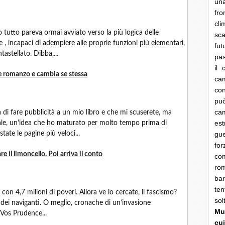
una
fro
cli
tto pareva ormai avviato verso la più logica delle
sca
 , incapaci di adempiere alle proprie funzioni più elementari,
fut
tastellato. Dibba,...
pas
il 
e romanzo e cambia se stessa
cam
con
pu
ca
di fare pubblicità a un mio libro e che mi scuserete, ma
es
le, un'idea che ho maturato per molto tempo prima di
ate le pagine più veloci...
gue
fo
e il limoncello. Poi arriva il conto
co
rom
bar
ten
 con 4,7 milioni di poveri. Allora ve lo cercate, il fascismo?
so
o dei naviganti. O meglio, cronache di un’invasione
Mun
 Vos Prudence...
cui