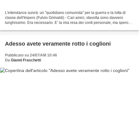
L'intendance suivrà: un "quotidiano comunista" per la guerra e la lotta di
classe dell'Impero (Fulvio Grimaldi) - Cari amici, stavolta sono davvero
lunghissimo. Era necessario. E’ la mia resa dei conti personale, ma spero
anche di molti di voi, con un...
Adesso avete veramente rotto i coglioni
Pubblicato su 24/07/AM 10:46
Da
Gianni Fraschetti