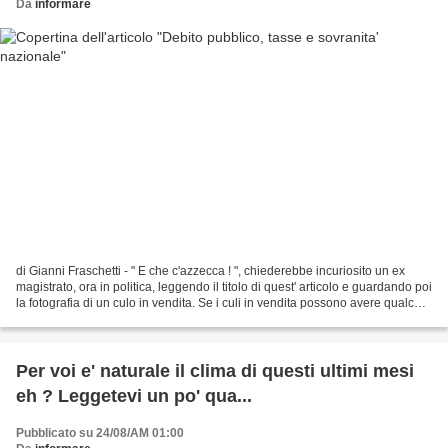
Da
informare
di Gianni Fraschetti - " E che c'azzecca ! ", chiederebbe incuriosito un ex
magistrato, ora in politica, leggendo il titolo di quest' articolo e guardando poi
la fotografia di un culo in vendita. Se i culi in vendita possono avere qualche
legame con le...
Per voi e' naturale il clima di questi ultimi mesi
eh ? Leggetevi un po' qua...
Pubblicato su 24/08/AM 01:00