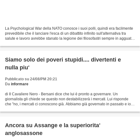
La Psychological War della NATO conosce i suoi polli, quindi era facilmente
prevedibile che il lanciare l'esca di un dibattito infinito sull'alternativa tra
salute e lavoro avrebbe stanato la legione dei filosofastri sempre in agguato.
Nel "dibattito"...
Siamo solo dei poveri stupidi.... divertenti e
nulla piu'
Pubblicato su 24/08/PM 20:21
Da
informare
di Il Cavaliere Nero - Bersani dice che lui è pronto a governare. Un
giornalista gli chiede se questo non destabilizzerà i mercati. Lui risponde
che "no, i mercati ci conoscono già. Abbiamo già governato in passato e io
sono stato due volte ministro"....
Ancora su Assange e la superiorita'
anglosassone