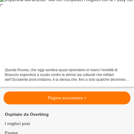
Questa Russia, che oggi sembra quasi riprendere in mano l’eredità di
Bisanzio ergendosi a scudo contro le derive sia culturali che militari
dell’Occidente post-cristiano, è la stessa che, fino a solo qualche decennio
fa, rappresentava “l’impero ateo”...
Pagina successiva >
Ospitato da Overblog
I migliori post
Pagine