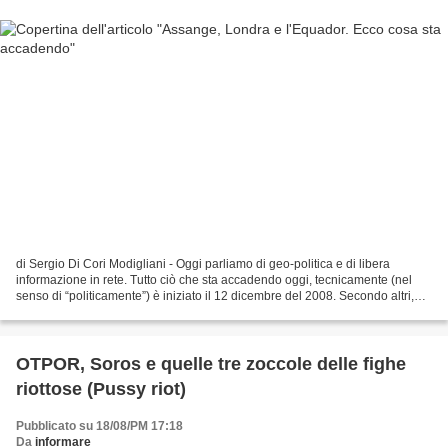
di Sergio Di Cori Modigliani - Oggi parliamo di geo-politica e di libera
informazione in rete. Tutto ciò che sta accadendo oggi, tecnicamente (nel
senso di “politicamente”) è iniziato il 12 dicembre del 2008. Secondo altri,
invece, sarebbe iniziato nel...
OTPOR, Soros e quelle tre zoccole delle fighe
riottose (Pussy riot)
Pubblicato su 18/08/PM 17:18
Da
informare