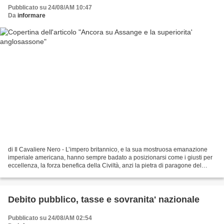
Pubblicato su 24/08/AM 10:47
Da
informare
di Il Cavaliere Nero - L’impero britannico, e la sua mostruosa emanazione
imperiale americana, hanno sempre badato a posizionarsi come i giusti per
eccellenza, la forza benefica della Civiltà, anzi la pietra di paragone del
diritto, il modello della virtù...
Debito pubblico, tasse e sovranita' nazionale
Pubblicato su 24/08/AM 02:54