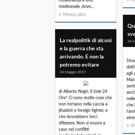
cittadinanza a uno
Mo
medioevale, dove...
Mostra altro
Qua
sv
La realpolitik di alcuni
24 M
e la guerra che sta
arrivando. E non la
Stra
potremo evitare
dell
24 Maggio 2017
agli
Manc
sent
di Alberto Negri, Il Sole 24
anch
Ore* Ci sono molte cose che
nell
non tornano nella caccia a
che 
jihadisti e foreign fighter, e
l’an
che dovrebbero farci
atten
riflettere. Non si muore a
Mo
caso nei conflitti