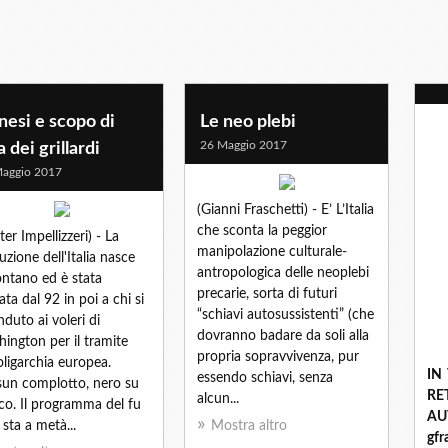
esi e scopo di
Le neo plebi
26 Maggio 2017
a dei grillardi
aggio 2017
(Gianni Fraschetti) - E’ L’Italia
che sconta la peggior
ter Impellizzeri) - La
manipolazione culturale-
ruzione dell'Italia nasce
antropologica delle neoplebi
ontano ed è stata
precarie, sorta di futuri
ata dal 92 in poi a chi si
“schiavi autosussistenti” (che
nduto ai voleri di
dovranno badare da soli alla
ington per il tramite
propria sopravvivenza, pur
'oligarchia europea.
IN
essendo schiavi, senza
un complotto, nero su
R
alcun...
co. Il programma del fu
A
sta a metà...
Mostra altro
gf