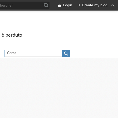
Login
+
Create my blog
on è perduto