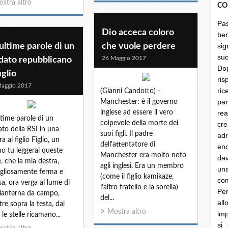
stra altro
CO
Pa
Dio acceca coloro
be
ultime parole di un
che vuole perdere
sig
su
26 Maggio 2017
dato repubblicano
Do
figlio
ris
aggio 2017
ri
(Gianni Candotto) -
par
Manchester: è il governo
inglese ad essere il vero
rea
ltime parole di un
colpevole della morte dei
cre
ato della RSI in una
suoi figli. Il padre
ad
ra al figlio Figlio, un
dell'attentatore di
en
no tu leggerai queste
Manchester era molto noto
dav
e, che la mia destra,
agli inglesi. Era un membro
un
gliosamente ferma e
(come il figlio kamikaze,
co
sa, ora verga al lume di
l'altro fratello e la sorella)
Per
lanterna da campo,
del...
al
re sopra la testa, dal
Mostra altro
imp
 le stelle ricamano...
si