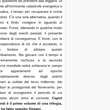
 questione da prendere alla leggera. Di
nte all'imminente catastrofe energetica e
matica, il tempo per recuperare è ormai
duto. C'è una sola alternativa, quando il
uro è finito: rivolgere lo sguardo al
sato. Forse, alterando in qualche modo
corso degli eventi passati, il presente
bierà di conseguenza. E forse, con la
sapevolezza di ciò che è accaduto, si
ò tentare di pilotare questo
mbiamento. Ma giocare con il tempo è
tremamente rischioso e la seconda
rra mondiale vedrà schierarsi in campo
rze appartenenti ad epoche
mpletamente diverse, dagli antichi
ani ai soldati del terzo millennio, dai
bari ai protagonisti del Novecento, per
tare di scongiurare il pericolo di cui
ltanto alcuni sono al corrente.
Caput
di è il primo volume di una trilogia,
 ha fatto seguito Oceani.