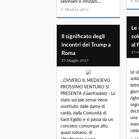
salviniani o renziani....
Mo
Mostra altro
Le 
Il significato degli
sol
incontri dei Trump a
al 
25 M
Roma
25 Maggio 2017
Le u
sold
...OVVERO IL MEDIOEVO
lette
PROSSIMO VENTURO SI
gior
PRESENTA (Gianfrasket) - Lo
righ
stato sociale ormai viene
orgo
sostituito dalle dame di
deci
carità, dalla Comunità di
una 
Sant Egidio e si passa da un
ment
concetto comunque alto,
cielo
quasi romano, di