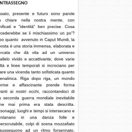
NTRASSEGNO
ssato, presente e futuro sono parole
n chiare nella nostra mente, con
nificati e "identità" ben precise. Cosa
ccederebbe se li mischiassimo un po'?
po quanto avvenuto in Caput Mundi, la
posta è una storia immensa, elaborata e
cercata che dà vita ad un universo
allelo vivido e accattivante, dove varie
ltà e linee temporali si incrociano per
are una vicenda tanto sofisticata quanto
renalinica. Riga dopo riga, un mondo
orme e affascinante prende forma
anti ai nostri occhi, raccontandoci di
a seconda guerra mondiale inevitabile
me mai prima era stata descritta.
sonaggi, luoghi e tempi si intersecano e
lontanano in una danza folle e
erscrutabile, colpi di scena mozzafiato
 susseguono ad un ritmo forsennato,