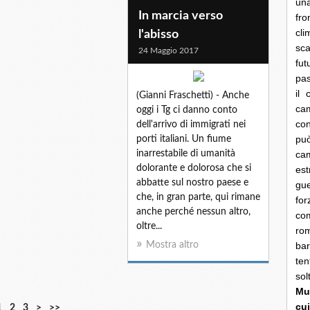
una
In marcia verso
fro
cli
l'abisso
sca
24 Maggio 2017
fut
pas
il 
(Gianni Fraschetti) - Anche
cam
oggi i Tg ci danno conto
con
dell'arrivo di immigrati nei
pu
porti italiani. Un fiume
inarrestabile di umanità
ca
dolorante e dolorosa che si
es
abbatte sul nostro paese e
gue
che, in gran parte, qui rimane
fo
anche perché nessun altro,
co
oltre...
rom
Mostra altro
bar
ten
so
Mun
cui
1
2
3
>
>>