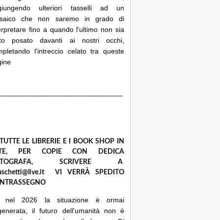
giungendo ulteriori tasselli ad un
saico che non saremo in grado di
erpretare fino a quando l'ultimo non sia
ato posato davanti ai nostri occhi,
pletando l'intreccio celato tra queste
gine
__________________________________________
 TUTTE LE LIBRERIE E I BOOK SHOP IN
ETE, PER COPIE CON DEDICA
UTOGRAFA, SCRIVERE A
raschetti@live.it VI VERRÀ SPEDITO
NTRASSEGNO
 nel 2026 la situazione è ormai
enerata, il futuro dell'umanità non è