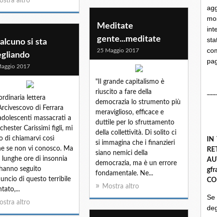
stra altro
ag
mo
Meditate
int
gente...meditate
st
lcuno si sta
com
25 Maggio 2017
egliando
pa
aggio 2017
"Il grande capitalismo è
riuscito a fare della
___
ordinaria lettera
democrazia lo strumento più
'Arcivescovo di Ferrara
meraviglioso, efficace e
 adolescenti massacrati a
duttile per lo sfruttamento
hester Carissimi figli, mi
della collettività. Di solito ci
o di chiamarvi così
IN
si immagina che i finanzieri
e se non vi conosco. Ma
R
siano nemici della
e lunghe ore di insonnia
A
democrazia, ma è un errore
hanno seguito
gf
fondamentale. Ne...
nuncio di questo terribile
CO
Mostra altro
tato,...
Se
stra altro
deg