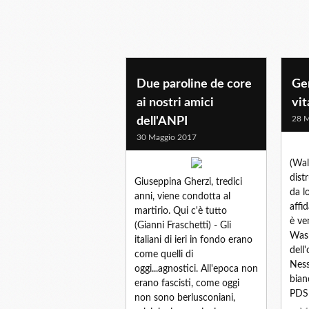
Due paroline de core
Gen
ai nostri amici
vit
28 M
dell'ANPI
30 Maggio 2017
(Wal
dist
Giuseppina Gherzi, tredici
da l
anni, viene condotta al
affid
martirio. Qui c'è tutto
è ve
(Gianni Fraschetti) - Gli
Wash
italiani di ieri in fondo erano
dell
come quelli di
Ness
oggi...agnostici. All'epoca non
bian
erano fascisti, come oggi
PDS 
non sono berlusconiani,