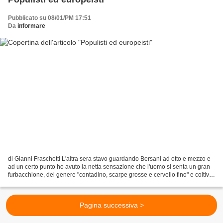
Pubblicato su 08/01/PM 17:51
Da
informare
di Gianni Fraschetti L'altra sera stavo guardando Bersani ad otto e mezzo e
ad un certo punto ho avuto la netta sensazione che l'uomo si senta un gran
furbacchione, del genere "contadino, scarpe grosse e cervello fino" e coltivi
nel suo animo la convinzione...
Pagina successiva >