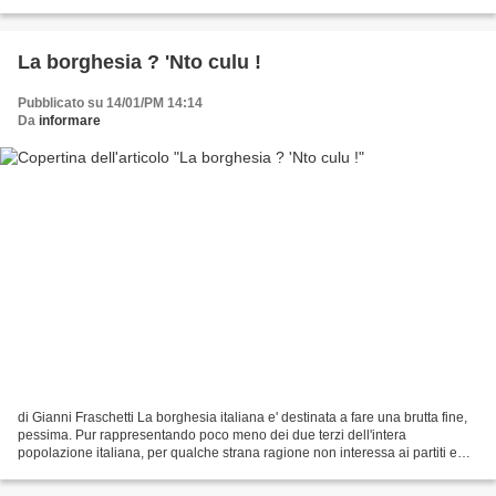
era arrivato talmente...
La borghesia ? 'Nto culu !
Pubblicato su 14/01/PM 14:14
Da
informare
di Gianni Fraschetti La borghesia italiana e' destinata a fare una brutta fine,
pessima. Pur rappresentando poco meno dei due terzi dell'intera
popolazione italiana, per qualche strana ragione non interessa ai partiti e
dalle prime dichiarazioni d'intenti...