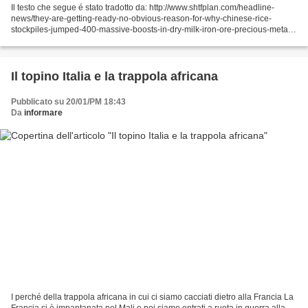
Il testo che segue é stato tradotto da: http://www.shtfplan.com/headline-
news/they-are-getting-ready-no-obvious-reason-for-why-chinese-rice-
stockpiles-jumped-400-massive-boosts-in-dry-milk-iron-ore-precious-metals-
imports_01092013 viene riportato perché...
Il topino Italia e la trappola africana
Pubblicato su 20/01/PM 18:43
Da
informare
I perché della trappola africana in cui ci siamo cacciati dietro alla Francia La
Francia si è impantanata nel Mali e noi siamo entrati a ruota in guerra alla