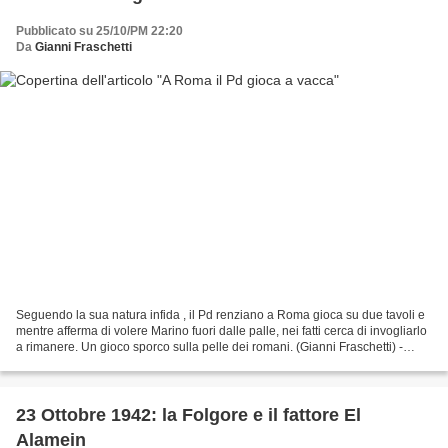
Pubblicato su 25/10/PM 22:20
Da
Gianni Fraschetti
Seguendo la sua natura infida , il Pd renziano a Roma gioca su due tavoli e
mentre afferma di volere Marino fuori dalle palle, nei fatti cerca di invogliarlo
a rimanere. Un gioco sporco sulla pelle dei romani. (Gianni Fraschetti) -
Davanti a tremila persone...
23 Ottobre 1942: la Folgore e il fattore El
Alamein