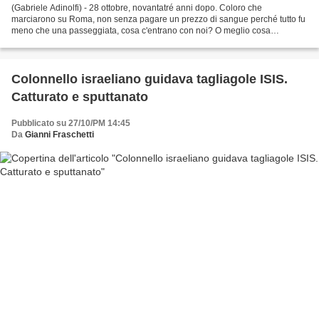
(Gabriele Adinolfi) - 28 ottobre, novantatré anni dopo. Coloro che
marciarono su Roma, non senza pagare un prezzo di sangue perché tutto fu
meno che una passeggiata, cosa c'entrano con noi? O meglio cosa
c'entriamo noi con loro? E' il caso di chiedercelo....
Colonnello israeliano guidava tagliagole ISIS.
Catturato e sputtanato
Pubblicato su 27/10/PM 14:45
Da
Gianni Fraschetti