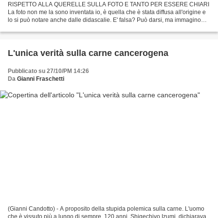
RISPETTO ALLA QUERELLE SULLA FOTO E TANTO PER ESSERE CHIARI
La foto non me la sono inventata io, è quella che è stata diffusa all'origine e
lo si può notare anche dalle didascalie. E' falsa? Può darsi, ma immagino
che operare con il numero di matricola...
L'unica verità sulla carne cancerogena
Pubblicato su 27/10/PM 14:26
Da
Gianni Fraschetti
(Gianni Candotto) - A proposito della stupida polemica sulla carne. L'uomo
che è vissuto più a lungo di sempre, 120 anni, Shigechiyo Izumi, dichiarava