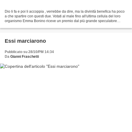
Dio li fa e poi li accoppia , verrebbe da dire, ma la divinità benefica ha poco
a che spartire con questi due. Votati al male fino all'ultima cellula del loro
organismo Emma Bonino riceve un premio dal più grande speculatore
finanziario di tutti i tempi...
Essi marciarono
Pubblicato su 28/10/PM 14:34
Da
Gianni Fraschetti