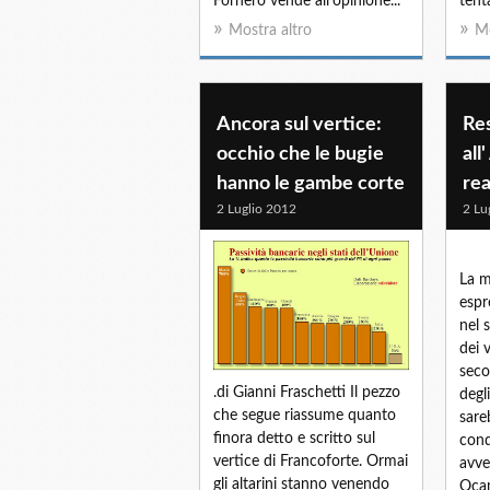
Fornero vende all’opinione...
tent
Mostra altro
Mo
Ancora sul vertice:
Re
occhio che le bugie
all
hanno le gambe corte
rea
2 Luglio 2012
2 Lu
La m
espr
nel 
dei 
seco
.di Gianni Fraschetti Il pezzo
degl
che segue riassume quanto
sare
finora detto e scritto sul
cond
vertice di Francoforte. Ormai
avve
gli altarini stanno venendo
Ocam