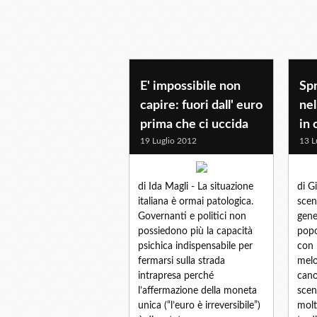
E' impossibile non
Spr
capire: fuori dall' euro
nel
prima che ci uccida
in
19 Luglio 2012
13 L
di Ida Magli - La situazione
di G
italiana è ormai patologica.
scen
Governanti e politici non
gene
possiedono più la capacità
popo
psichica indispensabile per
con 
fermarsi sulla strada
melo
intrapresa perché
cano
l’affermazione della moneta
scen
unica (“l’euro è irreversibile”)
molto