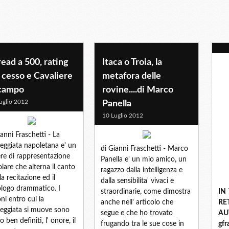
ead a 500, rating
Itaca o Troia, la
 cesso e Cavaliere
metafora delle
 campo
rovine....di Marco
uglio 2012
Panella
10 Luglio 2012
ianni Fraschetti - La
eggiata napoletana e' un
di Gianni Fraschetti - Marco
re di rappresentazione
Panella e' un mio amico, un
lare che alterna il canto
ragazzo dalla intelligenza e
la recitazione ed il
dalla sensibilita' vivaci e
logo drammatico. I
straordinarie, come dimostra
IN
ni entro cui la
anche nell' articolo che
R
eggiata si muove sono
segue e che ho trovato
A
 ben definiti, l' onore, il
frugando tra le sue cose in
gf