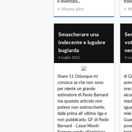
è diventata...
trad
Mostra altro
Mo
Smascherare una
Ser
indecente e lugubre
vo
bugiarda
ne
4 Luglio 2012
4 Lu
Share 11 Chiunque mi
di G
conosca sa che non sono
avev
per niente un grande
orec
estimatore di Paolo Barnard
alcu
ma quuesto articolo non
reaz
potevo non sottoscriverlo,
sgua
dalla prima all' ultima riga e
miei
non pubblicarlo. GF di Paolo
Guar
Barnard - L’asse Monti-
pove