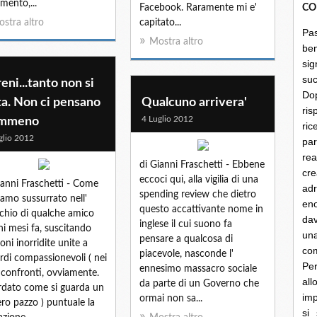
imento,...
Facebook. Raramente mi e'
CO
stra altro
capitato...
Pa
Mostra altro
be
sig
su
eni...tanto non si
Do
ta. Non ci pensano
Qualcuno arrivera'
ris
4 Luglio 2012
mmeno
ri
glio 2012
par
rea
di Gianni Fraschetti - Ebbene
cre
eccoci qui, alla vigilia di una
ianni Fraschetti - Come
ad
spending review che dietro
amo sussurrato nell'
en
questo accattivante nome in
chio di qualche amico
dav
inglese il cui suono fa
ni mesi fa, suscitando
un
pensare a qualcosa di
ioni inorridite unite a
co
piacevole, nasconde l'
rdi compassionevoli ( nei
Per
ennesimo massacro sociale
 confronti, ovviamente.
al
da parte di un Governo che
dato come si guarda un
imp
ormai non sa...
ro pazzo ) puntuale la
si