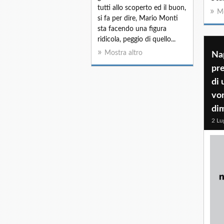
tutti allo scoperto ed il buon,
Mo
si fa per dire, Mario Monti
sta facendo una figura
ridicola, peggio di quello...
Mostra altro
Nap
pre
di 
vo
di
2 Lu