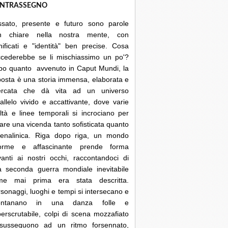
NTRASSEGNO
ssato, presente e futuro sono parole
n chiare nella nostra mente, con
nificati e "identità" ben precise. Cosa
ccederebbe se li mischiassimo un po'?
po quanto avvenuto in Caput Mundi, la
posta è una storia immensa, elaborata e
cercata che dà vita ad un universo
allelo vivido e accattivante, dove varie
ltà e linee temporali si incrociano per
are una vicenda tanto sofisticata quanto
renalinica. Riga dopo riga, un mondo
orme e affascinante prende forma
anti ai nostri occhi, raccontandoci di
a seconda guerra mondiale inevitabile
me mai prima era stata descritta.
sonaggi, luoghi e tempi si intersecano e
lontanano in una danza folle e
erscrutabile, colpi di scena mozzafiato
 susseguono ad un ritmo forsennato,