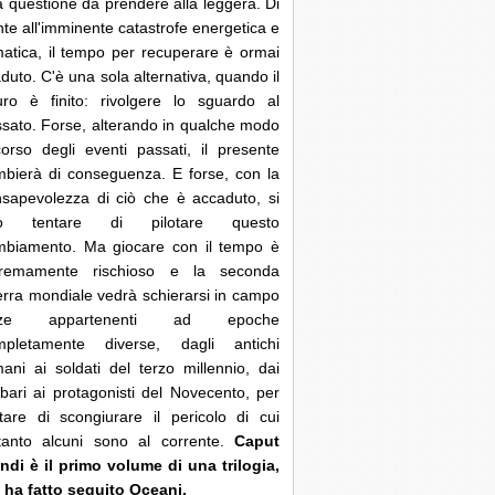
 questione da prendere alla leggera. Di
nte all'imminente catastrofe energetica e
matica, il tempo per recuperare è ormai
duto. C'è una sola alternativa, quando il
uro è finito: rivolgere lo sguardo al
sato. Forse, alterando in qualche modo
corso degli eventi passati, il presente
bierà di conseguenza. E forse, con la
sapevolezza di ciò che è accaduto, si
ò tentare di pilotare questo
mbiamento. Ma giocare con il tempo è
tremamente rischioso e la seconda
rra mondiale vedrà schierarsi in campo
rze appartenenti ad epoche
mpletamente diverse, dagli antichi
ani ai soldati del terzo millennio, dai
bari ai protagonisti del Novecento, per
tare di scongiurare il pericolo di cui
ltanto alcuni sono al corrente.
Caput
di è il primo volume di una trilogia,
 ha fatto seguito Oceani.