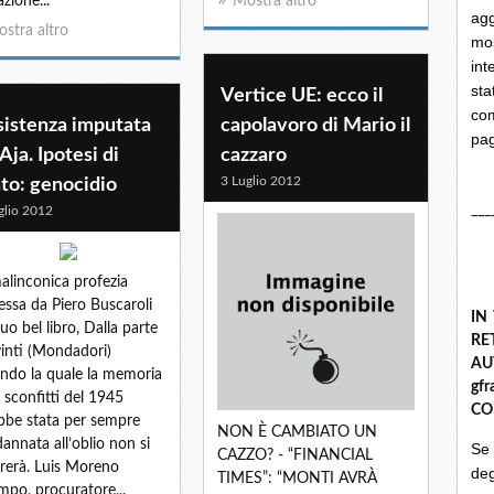
azione...
Mostra altro
ag
stra altro
mo
int
st
Vertice UE: ecco il
com
sistenza imputata
capolavoro di Mario il
pa
' Aja. Ipotesi di
cazzaro
3 Luglio 2012
to: genocidio
___
glio 2012
alinconica profezia
essa da Piero Buscaroli
IN
suo bel libro, Dalla parte
R
vinti (Mondadori)
A
ndo la quale la memoria
gf
i sconfitti del 1945
CO
bbe stata per sempre
NON È CAMBIATO UN
annata all’oblio non si
Se
CAZZO? - “FINANCIAL
rerà. Luis Moreno
deg
TIMES”: “MONTI AVRÀ
po, procuratore...