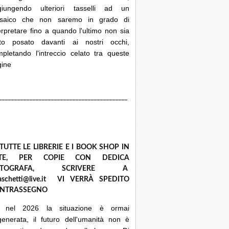
giungendo ulteriori tasselli ad un
saico che non saremo in grado di
erpretare fino a quando l'ultimo non sia
ato posato davanti ai nostri occhi,
pletando l'intreccio celato tra queste
gine
__________________________________________
 TUTTE LE LIBRERIE E I BOOK SHOP IN
ETE, PER COPIE CON DEDICA
UTOGRAFA, SCRIVERE A
raschetti@live.it VI VERRÀ SPEDITO
NTRASSEGNO
 nel 2026 la situazione è ormai
enerata, il futuro dell'umanità non è