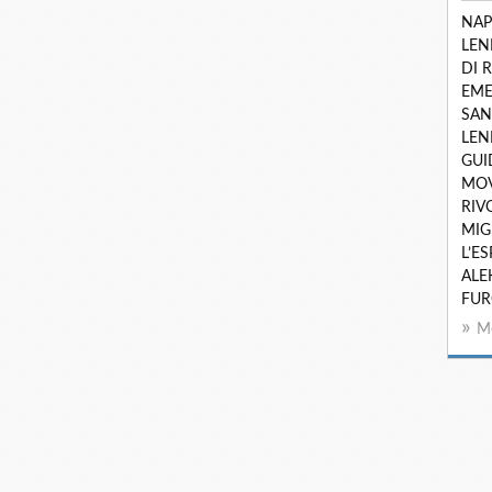
NAP
LEN
DI 
EME
SAN
LEN
GUI
MO
RIV
MIG
L’ES
ALE
FUR
Mo