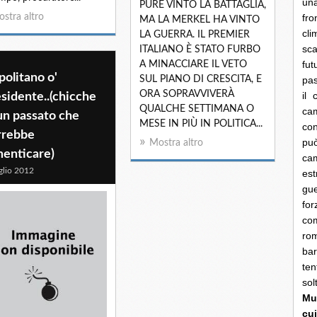
una
PURE VINTO LA BATTAGLIA,
stra altro
fro
MA LA MERKEL HA VINTO
cli
LA GUERRA. IL PREMIER
sca
ITALIANO È STATO FURBO
fut
A MINACCIARE IL VETO
olitano o'
SUL PIANO DI CRESCITA, E
pas
ORA SOPRAVVIVERÀ
il 
sidente..(chicche
QUALCHE SETTIMANA O
cam
un passato che
MESE IN PIÙ IN POLITICA...
con
rrebbe
pu
Mostra altro
menticare)
ca
glio 2012
es
gue
fo
co
rom
bar
ten
so
Mun
cui