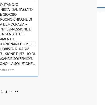
OLITANO ‘O
INISTA: DAL PASSATO
RE GIORGIO
RGONO CHICCHE DI
A DEMOCRAZIA –
IN? “ESPRESSIONE E
DA GENIALE DEL
VIMENTO
OLUZIONARIO” – PER IL
LIORISTA AL RAGU’
PULSIONE E L’ESILIO DI
KSANDR SOLŽENICYN
ONO “LA SOLUZIONE...
stra altro
1
2
>
>>