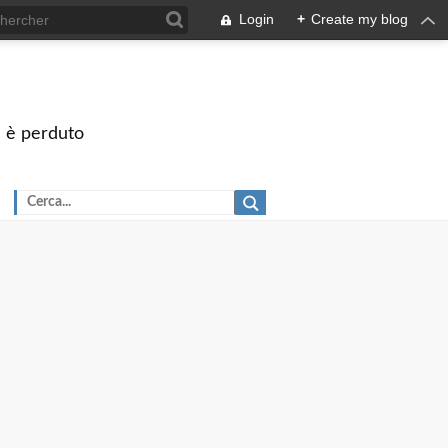
Login
+
Create my blog
on è perduto