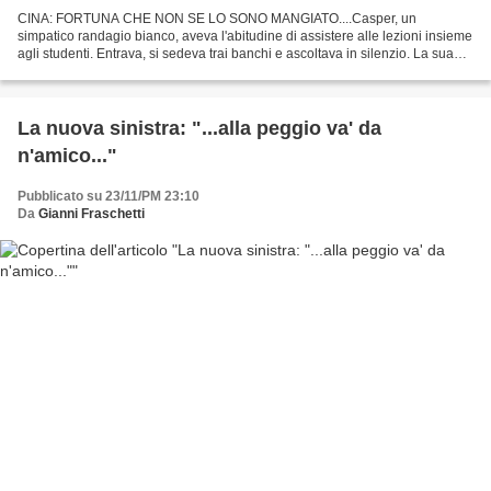
CINA: FORTUNA CHE NON SE LO SONO MANGIATO....Casper, un
simpatico randagio bianco, aveva l'abitudine di assistere alle lezioni insieme
agli studenti. Entrava, si sedeva trai banchi e ascoltava in silenzio. La sua
carriera universitaria è stata però di...
La nuova sinistra: "...alla peggio va' da
n'amico..."
Pubblicato su 23/11/PM 23:10
Da
Gianni Fraschetti