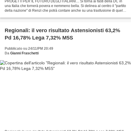
PROGETTI PER IL FUTURO DEGLI ITALIANI.... Si torna ai fasti della DC in
una Italia che tornerà povera e nemmeno bella. Si delinea al centro il "partito
della nazione" di Renzi che potrà contare anche su una trasfusione di quel
che resta di FI (le aziende...
Regionali‬: il vero risultato Astensionisti 63,2%
Pd 16,78% Lega 7,32% M5S
Pubblicato su 24/11/PM 20:49
Da
Gianni Fraschetti