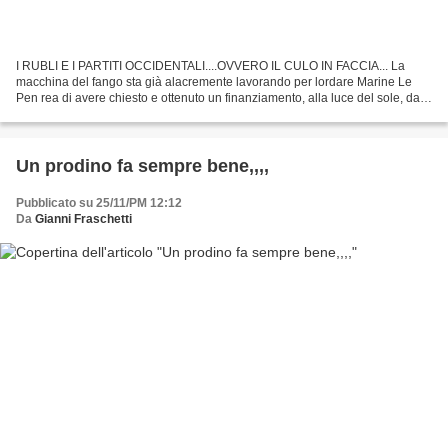
I RUBLI E I PARTITI OCCIDENTALI....OVVERO IL CULO IN FACCIA... La
macchina del fango sta già alacremente lavorando per lordare Marine Le
Pen rea di avere chiesto e ottenuto un finanziamento, alla luce del sole, da
una banca russa e Matteo Salvini, colpevole...
Un prodino fa sempre bene,,,,
Pubblicato su 25/11/PM 12:12
Da
Gianni Fraschetti