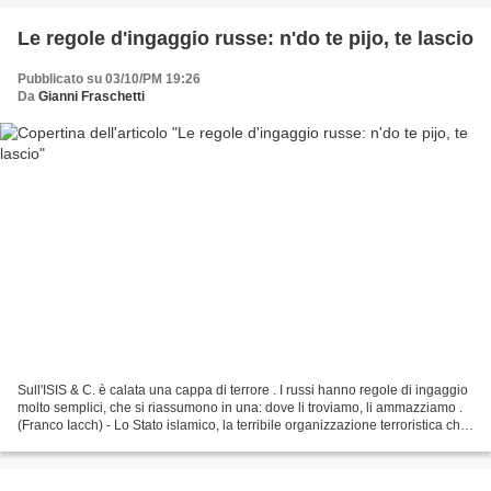
Le regole d'ingaggio russe: n'do te pijo, te lascio
Pubblicato su 03/10/PM 19:26
Da
Gianni Fraschetti
Sull'ISIS & C. è calata una cappa di terrore . I russi hanno regole di ingaggio
molto semplici, che si riassumono in una: dove li troviamo, li ammazziamo .
(Franco Iacch) - Lo Stato islamico, la terribile organizzazione terroristica che
ha scioccato il...