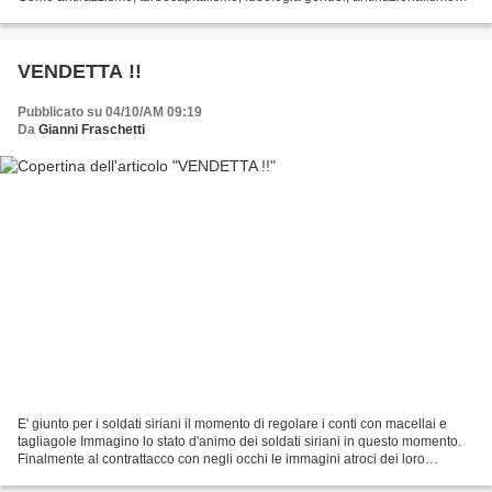
siano tutta la stessa cosa. La...
VENDETTA !!
Pubblicato su 04/10/AM 09:19
Da
Gianni Fraschetti
E' giunto per i soldati siriani il momento di regolare i conti con macellai e
tagliagole Immagino lo stato d'animo dei soldati siriani in questo momento.
Finalmente al contrattacco con negli occhi le immagini atroci dei loro
camerati caduti prigionieri...