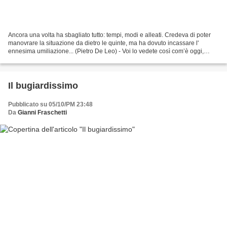
Ancora una volta ha sbagliato tutto: tempi, modi e alleati. Credeva di poter
manovrare la situazione da dietro le quinte, ma ha dovuto incassare l'
ennesima umiliazione... (Pietro De Leo) - Voi lo vedete così com’è oggi,
Gianfranco Fini. Una specie di...
Il bugiardissimo
Pubblicato su 05/10/PM 23:48
Da
Gianni Fraschetti