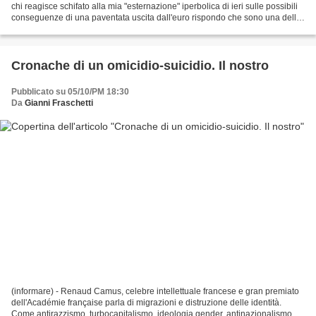
chi reagisce schifato alla mia "esternazione" iperbolica di ieri sulle possibili
conseguenze di una paventata uscita dall'euro rispondo che sono una delle
piu strenue sostenitrici...
Cronache di un omicidio-suicidio. Il nostro
Pubblicato su 05/10/PM 18:30
Da
Gianni Fraschetti
(informare) - Renaud Camus, celebre intellettuale francese e gran premiato
dell'Académie française parla di migrazioni e distruzione delle identità.
Come antirazzismo, turbocapitalismo, ideologia gender, antinazionalismo