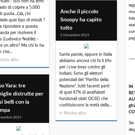
icani : ISIS non ha armi
ag
rado di colpire a 5.000
Anche il piccolo
mo
di quota...Già, chi
int
Snoopy ha capito
iede quel tipo di missili ?
st
a ripondere a questa
tutto
com
nda per risolvere il
2 Novembre 2015
pa
s (Ludovico Nobile) -
 un altro? Ma chi lo ha
o che...
Sante parole, eppure in Italia
___
stra altro
abbiamo ancora chi fa il tifo
per i cow boys contro gli
indiani. Sono gli elettori
potenziali del "Partito della
o Yara: tre
Nazione", tutti facenti parti
IN
di quel 47% di analfabeti
R
iglie distrutte per
funzionali (dati OCSE) che
A
si belli con la
costituiscono la metà della...
gf
ampa
CO
Mostra altro
ovembre 2015
Se
deg