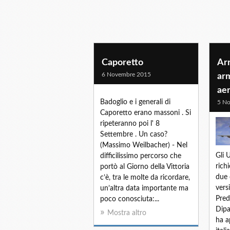
Caporetto
Arr
6 Novembre 2015
arm
ae
Badoglio e i generali di
5 N
Caporetto erano massoni . Si
ripeteranno poi l' 8
Settembre . Un caso?
(Massimo Weilbacher) - Nel
Gli 
difficilissimo percorso che
rich
portò al Giorno della Vittoria
due 
c’è, tra le molte da ricordare,
vers
un’altra data importante ma
Pred
poco conosciuta:...
Dipa
Mostra altro
ha a