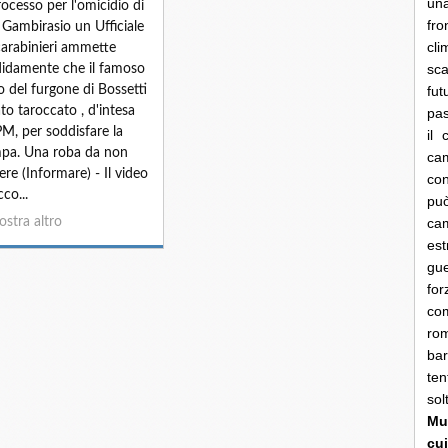
una
rocesso per l'omicidio di
fro
 Gambirasio un Ufficiale
cli
carabinieri ammette
sca
idamente che il famoso
o del furgone di Bossetti
fut
ato taroccato , d'intesa
pas
PM, per soddisfare la
il 
pa. Una roba da non
cam
ere (Informare) - Il video
con
co...
pu
stra altro
ca
es
gue
fo
co
rom
bar
ten
so
Mun
cui