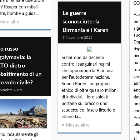
iana di armare due droni
CO
 Reaper con missili
Le guerre
fire, bombe a guida...
Pa
be
sconosciute: la
stra altro
sig
Birmania e i Karen
su
3 Novembre 2015
Do
o russo
ris
ri
alymavia: la
Si battono da decenni
par
contro i sanguinari regimi
TO dietro
rea
che opprimono la Birmania
bbattimento di un
cre
per l'autodeterminazione.
ro volo civile?
ad
Sono i Karen , un gruppo
en
ovembre 2015
etnico di oltre quattro milioni
dav
di individui. I loro soldati
un
portano sul braccio uno
scudetto col fascio littorio e
co
alzano la...
Per
al
Mostra altro
imp
no incautamente gli
si