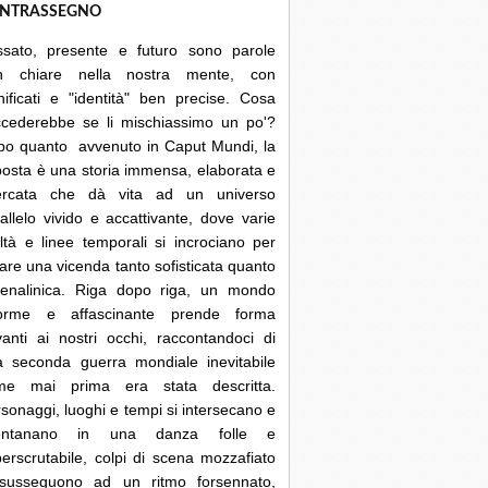
NTRASSEGNO
ssato, presente e futuro sono parole
n chiare nella nostra mente, con
nificati e "identità" ben precise. Cosa
ccederebbe se li mischiassimo un po'?
po quanto avvenuto in Caput Mundi, la
posta è una storia immensa, elaborata e
cercata che dà vita ad un universo
allelo vivido e accattivante, dove varie
ltà e linee temporali si incrociano per
are una vicenda tanto sofisticata quanto
renalinica. Riga dopo riga, un mondo
orme e affascinante prende forma
anti ai nostri occhi, raccontandoci di
a seconda guerra mondiale inevitabile
me mai prima era stata descritta.
sonaggi, luoghi e tempi si intersecano e
lontanano in una danza folle e
erscrutabile, colpi di scena mozzafiato
 susseguono ad un ritmo forsennato,