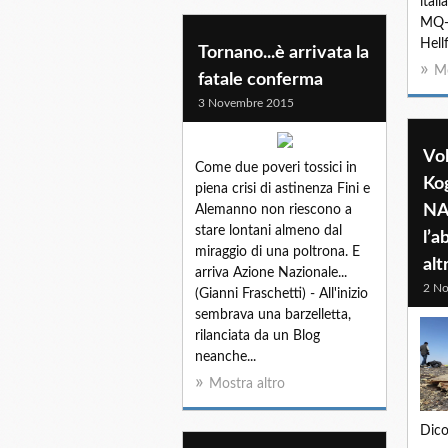
ital
MQ-9
Hell
Tornano...è arrivata la
Mo
fatale conferma
3 Novembre 2015
Vol
Come due poveri tossici in
Kog
piena crisi di astinenza Fini e
NA
Alemanno non riescono a
stare lontani almeno dal
l’a
miraggio di una poltrona. E
alt
arriva Azione Nazionale...
2 N
(Gianni Fraschetti) - All'inizio
sembrava una barzelletta,
rilanciata da un Blog
neanche...
Mostra altro
Dico