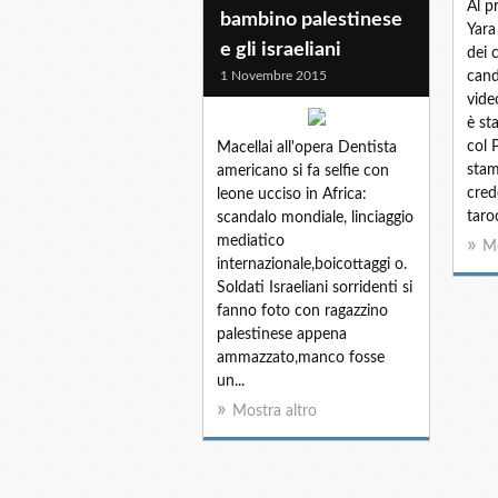
Al p
bambino palestinese
Yara
e gli israeliani
dei 
1 Novembre 2015
cand
vide
è st
col 
Macellai all'opera Dentista
stam
americano si fa selfie con
cred
leone ucciso in Africa:
taroc
scandalo mondiale, linciaggio
mediatico
Mo
internazionale,boicottaggi o.
Soldati Israeliani sorridenti si
fanno foto con ragazzino
palestinese appena
ammazzato,manco fosse
un...
Mostra altro