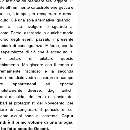
 questione da prendere alla leggera. Di
nte all'imminente catastrofe energetica e
matica, il tempo per recuperare è ormai
duto. C'è una sola alternativa, quando il
uro è finito: rivolgere lo sguardo al
sato. Forse, alterando in qualche modo
corso degli eventi passati, il presente
bierà di conseguenza. E forse, con la
sapevolezza di ciò che è accaduto, si
ò tentare di pilotare questo
mbiamento. Ma giocare con il tempo è
tremamente rischioso e la seconda
rra mondiale vedrà schierarsi in campo
rze appartenenti ad epoche
mpletamente diverse, dagli antichi
ani ai soldati del terzo millennio, dai
bari ai protagonisti del Novecento, per
tare di scongiurare il pericolo di cui
ltanto alcuni sono al corrente.
Caput
di è il primo volume di una trilogia,
 ha fatto seguito Oceani.