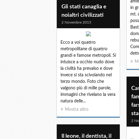
amer
Gli stati canaglia e
in g
mt. 
noialtri civilizzati
poss
2 Novembre 2015
Bast
doma
rebu
Ecco a voi quattro
Come
metropolitane di quattro
dett
grandi e famose metropoli. Si
Mo
intuisce a occhio nudo dove
la civiltà ha prevalso e dove
invece si sta scivolando nel
terzo mondo. Foto che
Cas
valgono più di mille parole,
immagini che rivelano la vera
fam
natura delle...
far
Mostra altro
st
2 N
Il leone, il dentista, il