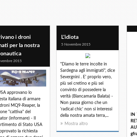
ivano i droni
L'idiota
5 Novembre 2015
ati per la nostra
ronautica
ovembre 2015
"Diamo le terre incolte in
Sardegna agli immigrati", dice
Severgnini . E' proprio vero,
più sei cretino e più sei
convinto di possedere la
USA approvano lo
verità (Biancamaria Balata) -
iesta italiana di armare
Non passa giorno che un
droni MQ9-Reaper, la
'radical chic' non si interessi
ione "cattiva" del
IN
della nostra amata terra,...
ator (informare) - Il
R
Mostra altro
rtimento di Stato USA
A
pprovato la richiesta
gf