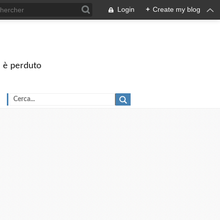
Login
+
Create my blog
on è perduto