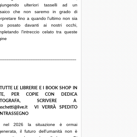
giungendo ulteriori tasselli ad un
saico che non saremo in grado di
erpretare fino a quando l'ultimo non sia
ato posato davanti ai nostri occhi,
pletando l'intreccio celato tra queste
gine
__________________________________________
 TUTTE LE LIBRERIE E I BOOK SHOP IN
ETE, PER COPIE CON DEDICA
UTOGRAFA, SCRIVERE A
raschetti@live.it VI VERRÀ SPEDITO
NTRASSEGNO
 nel 2026 la situazione è ormai
enerata, il futuro dell'umanità non è