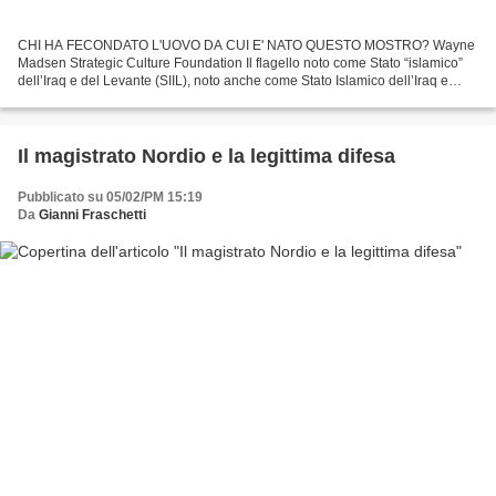
CHI HA FECONDATO L'UOVO DA CUI E' NATO QUESTO MOSTRO? Wayne
Madsen Strategic Culture Foundation Il flagello noto come Stato “islamico”
dell’Iraq e del Levante (SIIL), noto anche come Stato Islamico dell’Iraq e
Sham (SIIS) e Stato islamico (IS), è stato...
Il magistrato Nordio e la legittima difesa
Pubblicato su 05/02/PM 15:19
Da
Gianni Fraschetti