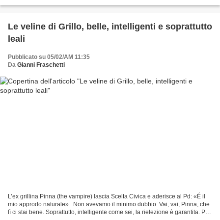
riuscirebbe), il Mediterraneo...
Le veline di Grillo, belle, intelligenti e soprattutto
leali
Pubblicato su 05/02/AM 11:35
Da
Gianni Fraschetti
L’ex grillina Pinna (the vampire) lascia Scelta Civica e aderisce al Pd: «É il
mio approdo naturale»...Non avevamo il minimo dubbio. Vai, vai, Pinna, che
lì ci stai bene. Soprattutto, intelligente come sei, la rielezione è garantita. Poi
la Sardegna è...