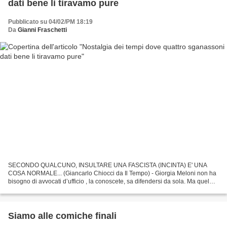
dati bene li tiravamo pure
Pubblicato su 04/02/PM 18:19
Da
Gianni Fraschetti
SECONDO QUALCUNO, INSULTARE UNA FASCISTA (INCINTA) E' UNA
COSA NORMALE... (Giancarlo Chiocci da Il Tempo) - Giorgia Meloni non ha
bisogno di avvocati d’ufficio , la conoscete, sa difendersi da sola. Ma quel
che la fogna di internet le sta vomitando addosso...
Siamo alle comiche finali