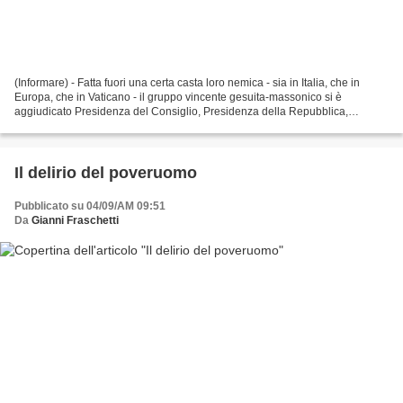
(Informare) - Fatta fuori una certa casta loro nemica - sia in Italia, che in
Europa, che in Vaticano - il gruppo vincente gesuita-massonico si è
aggiudicato Presidenza del Consiglio, Presidenza della Repubblica,
maggioranze parlamentari blindate, buona...
Il delirio del poveruomo
Pubblicato su 04/09/AM 09:51
Da
Gianni Fraschetti