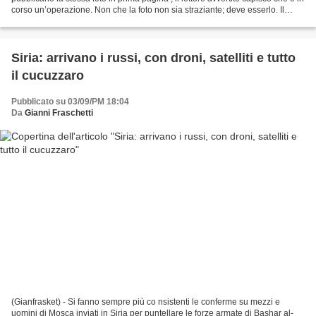
corso un’operazione. Non che la foto non sia straziante; deve esserlo. Il
Manifesto quasi ha scoperto...
Siria: arrivano i russi, con droni, satelliti e tutto
il cucuzzaro
Pubblicato su 03/09/PM 18:04
Da
Gianni Fraschetti
(Gianfrasket) - Si fanno sempre più co nsistenti le conferme su mezzi e
uomini di Mosca inviati in Siria per puntellare le forze armate di Bashar al-