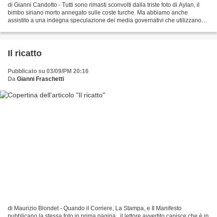
di Gianni Candotto - Tutti sono rimasti sconvolti dalla triste foto di Aylan, il
bimbo siriano morto annegato sulle coste turche. Ma abbiamo anche
assistito a una indegna speculazione dei media governativi che utilizzano
come una clava il corpicino del...
Il ricatto
Pubblicato su 03/09/PM 20:16
Da
Gianni Fraschetti
di Maurizio Blondet - Quando il Corriere, La Stampa, e Il Manifesto
pubblicano la stessa foto in prima pagina , il lettore avvertito capisce che è in