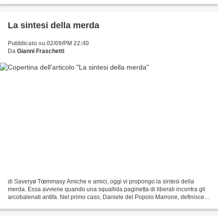
solidarietà" - se ne fottono,...
La sintesi della merda
Pubblicato su 02/09/PM 22:40
Da
Gianni Fraschetti
di Saveryø Tœmmasy Amiche e amici, oggi vi propongo la sintesi della
merda. Essa avviene quando una squallida paginetta di liberali incontra gli
arcobalenati antifa. Nel primo caso, Daniele del Popolo Marrone, definisce
"marrone random" la donna a cui...