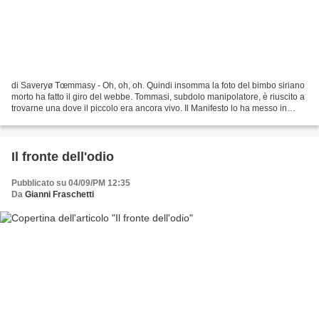
di Saveryø Tœmmasy - Oh, oh, oh. Quindi insomma la foto del bimbo siriano
morto ha fatto il giro del webbe. Tommasi, subdolo manipolatore, è riuscito a
trovarne una dove il piccolo era ancora vivo. Il Manifesto lo ha messo in
prima pagina, Oliviero Toscani...
Il fronte dell'odio
Pubblicato su 04/09/PM 12:35
Da
Gianni Fraschetti