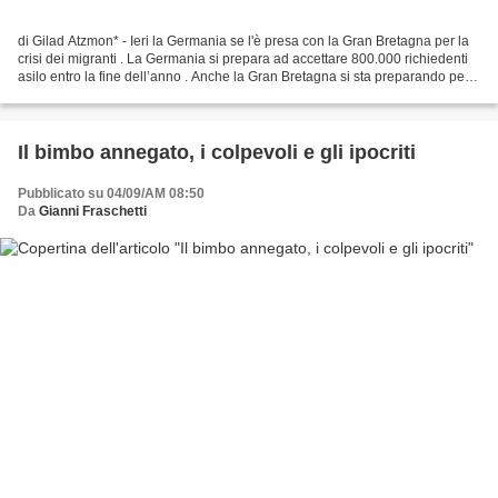
di Gilad Atzmon* - Ieri la Germania se l'è presa con la Gran Bretagna per la
crisi dei migranti . La Germania si prepara ad accettare 800.000 richiedenti
asilo entro la fine dell’anno . Anche la Gran Bretagna si sta preparando per il
disastro di rifugiati...
Il bimbo annegato, i colpevoli e gli ipocriti
Pubblicato su 04/09/AM 08:50
Da
Gianni Fraschetti