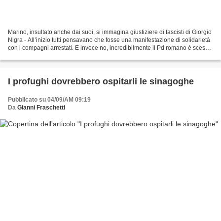
Marino, insultato anche dai suoi, si immagina giustiziere di fascisti di Giorgio
Nigra - All’inizio tutti pensavano che fosse una manifestazione di solidarietà
con i compagni arrestati. E invece no, incredibilmente il Pd romano è sceso
in piazza per la...
I profughi dovrebbero ospitarli le sinagoghe
Pubblicato su 04/09/AM 09:19
Da
Gianni Fraschetti