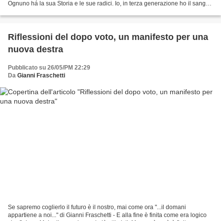
Ognuno há la sua Storia e le sue radici. Io, in terza generazione ho il sangue
di 4 paesi, dove ho...
Riflessioni del dopo voto, un manifesto per una
nuova destra
Pubblicato su 26/05/PM 22:29
Da
Gianni Fraschetti
Se sapremo coglierlo il futuro è il nostro, mai come ora "...il domani
appartiene a noi..." di Gianni Fraschetti - E alla fine è finita come era logico