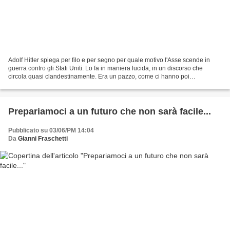
Adolf Hitler spiega per filo e per segno per quale motivo l'Asse scende in
guerra contro gli Stati Uniti. Lo fa in maniera lucida, in un discorso che
circola quasi clandestinamente. Era un pazzo, come ci hanno poi
raccontato? Giudicate voi.... Riportiamo...
Prepariamoci a un futuro che non sarà facile...
Pubblicato su 03/06/PM 14:04
Da
Gianni Fraschetti