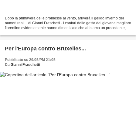
Dopo la primavera delle promesse al vento, arriverà il gelido inverno dei
numeri reali... di Gianni Fraschetti - I cantori delle gesta del giovane magliaro
fiorentino evidentemente hanno dimenticato che abbiamo un precedente,
che risale a poco tempo fa,...
Per l'Europa contro Bruxelles...
Pubblicato su 29/05/PM 21:05
Da
Gianni Fraschetti