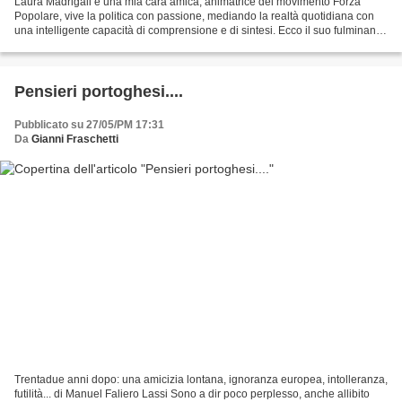
Laura Madrigali è una mia cara amica, animatrice del movimento Forza
Popolare, vive la politica con passione, mediando la realtà quotidiana con
una intelligente capacità di comprensione e di sintesi. Ecco il suo fulminante
pensiero su presente, passato...
Pensieri portoghesi....
Pubblicato su 27/05/PM 17:31
Da
Gianni Fraschetti
Trentadue anni dopo: una amicizia lontana, ignoranza europea, intolleranza,
futilità... di Manuel Faliero Lassi Sono a dir poco perplesso, anche allibito