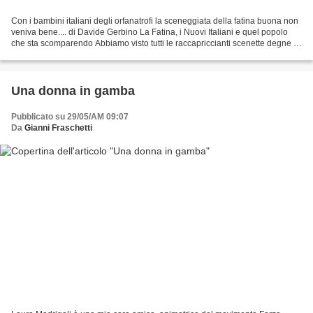
Con i bambini italiani degli orfanatrofi la sceneggiata della fatina buona non
veniva bene.... di Davide Gerbino La Fatina, i Nuovi Italiani e quel popolo
che sta scomparendo Abbiamo visto tutti le raccapriccianti scenette degne di
"C'è Posta per Te"...
Una donna in gamba
Pubblicato su 29/05/AM 09:07
Da
Gianni Fraschetti