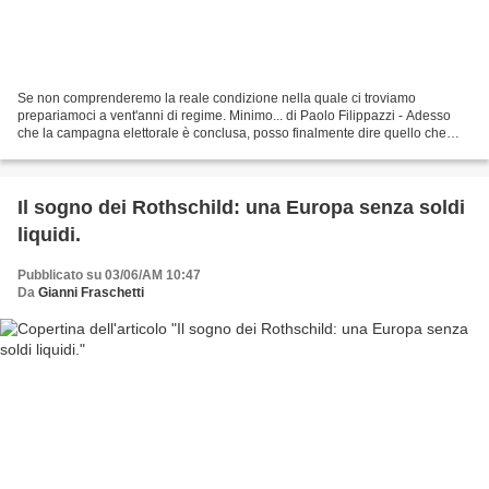
Se non comprenderemo la reale condizione nella quale ci troviamo
prepariamoci a vent'anni di regime. Minimo... di Paolo Filippazzi - Adesso
che la campagna elettorale è conclusa, posso finalmente dire quello che
penso. Lo ritengo un mio diritto come militante...
Il sogno dei Rothschild: una Europa senza soldi
liquidi.
Pubblicato su 03/06/AM 10:47
Da
Gianni Fraschetti