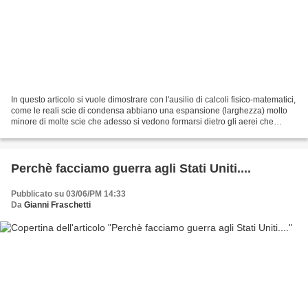
In questo articolo si vuole dimostrare con l'ausilio di calcoli fisico-matematici,
come le reali scie di condensa abbiano una espansione (larghezza) molto
minore di molte scie che adesso si vedono formarsi dietro gli aerei che
solcano i nostri cieli....
Perchè facciamo guerra agli Stati Uniti....
Pubblicato su 03/06/PM 14:33
Da
Gianni Fraschetti