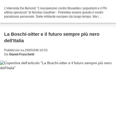
L’intervista De Benoist: “L’europeismo contro Bruxelles i populismi e il FN
ultima speranza” di Nicolas Gauthier - Potrebbe essere questo il vostro
paradosso personale. Siete militante europeo da lungo tempo. Ma i
movimenti dissidenti che vi leggono con...
La Boschi-sitter e il futuro sempre più nero
dell'Italia
Pubblicato su 29/05/AM 10:53
Da
Gianni Fraschetti