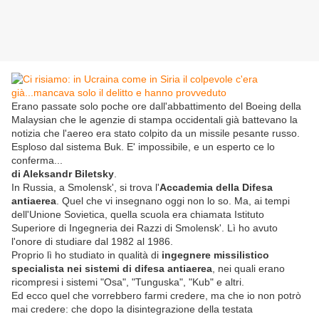
Erano passate solo poche ore dall'abbattimento del Boeing della
Malaysian che le agenzie di stampa occidentali già battevano la
notizia che l'aereo era stato colpito da un missile pesante russo.
Esploso dal sistema Buk. E' impossibile, e un esperto ce lo
conferma...
di Aleksandr Biletsky
.
In Russia, a Smolensk', si trova l'
Accademia della Difesa
antiaerea
. Quel che vi insegnano oggi non lo so. Ma, ai tempi
dell'Unione Sovietica, quella scuola era chiamata Istituto
Superiore di Ingegneria dei Razzi di Smolensk'. Lì ho avuto
l'onore di studiare dal 1982 al 1986.
Proprio lì ho studiato in qualità di
ingegnere missilistico
specialista nei sistemi di difesa antiaerea
, nei quali erano
ricompresi i sistemi "Osa", "Tunguska", "Kub" e altri.
Ed ecco quel che vorrebbero farmi credere, ma che io non potrò
mai credere: che dopo la disintegrazione della testata