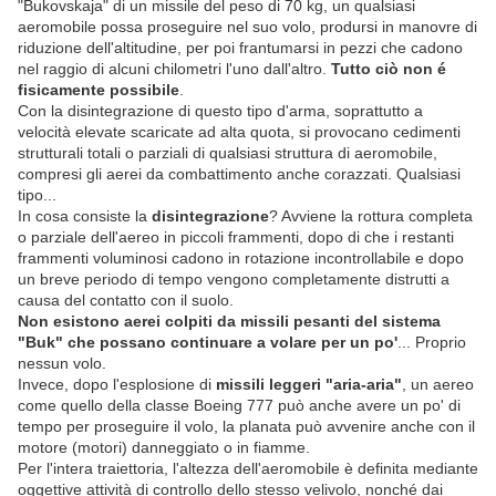
"Bukovskaja" di un missile del peso di 70 kg, un qualsiasi
aeromobile possa proseguire nel suo volo, prodursi in manovre di
riduzione dell'altitudine, per poi frantumarsi in pezzi che cadono
nel raggio di alcuni chilometri l'uno dall'altro.
Tutto ciò non é
fisicamente possibile
.
Con la disintegrazione di questo tipo d'arma, soprattutto a
velocità elevate scaricate ad alta quota, si provocano cedimenti
strutturali totali o parziali di qualsiasi struttura di aeromobile,
compresi gli aerei da combattimento anche corazzati. Qualsiasi
tipo...
In cosa consiste la
disintegrazione
? Avviene la rottura completa
o parziale dell'aereo in piccoli frammenti, dopo di che i restanti
frammenti voluminosi cadono in rotazione incontrollabile e dopo
un breve periodo di tempo vengono completamente distrutti a
causa del contatto con il suolo.
Nоn esistono aerei colpiti da missili pesanti del sistema
"Buk" che possano continuare a volare per un po'
... Proprio
nessun volo.
Invece, dopo l'esplosione di
missili leggeri "aria-aria"
, un aereo
come quello della classe Boeing 777 può anche avere un po' di
tempo per proseguire il volo, la planata può avvenire anche con il
motore (motori) danneggiato o in fiamme.
Per l'intera traiettoria, l'altezza dell'aeromobile è definita mediante
oggettive attività di controllo dello stesso velivolo, nonché dai