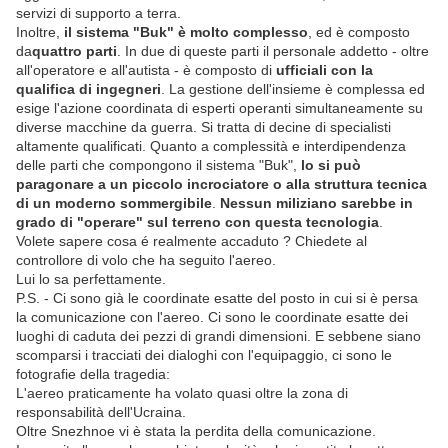
servizi di supporto a terra.
Inoltre,
il sistema "Buk" è molto complesso
, ed è composto
da
quattro parti
. In due di queste parti il personale addetto - oltre
all'operatore e all'autista - è composto di
ufficiali con la
qualifica di ingegneri
. La gestione dell'insieme è complessa ed
esige l'azione coordinata di esperti operanti simultaneamente su
diverse macchine da guerra. Si tratta di decine di specialisti
altamente qualificati. Quanto a complessità e interdipendenza
delle parti che compongono il sistema "Buk",
lo si può
paragonare a un piccolo incrociatore o alla struttura tecnica
di un moderno sommergibile
.
Nessun miliziano sarebbe in
grado di "operare" sul terreno con questa tecnologia
.
Volete sapere cosa é realmente accaduto ? Chiedete al
controllore di volo che ha seguito l'aereo.
Lui lo sa perfettamente.
P.S. - Ci sono già le coordinate esatte del posto in cui si è persa
la comunicazione con l'aereo. Ci sono le coordinate esatte dei
luoghi di caduta dei pezzi di grandi dimensioni. E sebbene siano
scomparsi i tracciati dei dialoghi con l'equipaggio, ci sono le
fotografie della tragedia:
L'aereo praticamente ha volato quasi oltre la zona di
responsabilità dell'Ucraina.
Oltre Snezhnoe vi è stata la perdita della comunicazione.