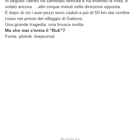
In seguito l'aereo ha cambiato velocità e ha invertito la rotta, e
volato ancora ... altri cinque minuti nella direzione opposta.
E dopo di ciò i suoi pezzi sono caduti a più di 50 km dal confine
russo nei pressi del villaggio di Gabovo.
Una grande tragedia, una brusca svolta.
Ma che mai c'entra il "Buk"?
Fonte: plotnik. livejournal
Pubblicità