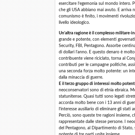
esercitare l’egemonia sul mondo intero. P
che gli USA abbiano mai avuto. E arriva n
comunismo è finito, i movimenti rivoluziona
livello ideologico.
Un’altra ragione è il complesso militare-in
grande e potente, con elementi governati
Security, FBI, Pentagono. Assorbe centinai
di dollari l’anno. E questo denaro è molt
contribuente viene riciclato, torna al Con
contributi per le campagne politiche, assi
una seconda forza molto potente: un int
dalla minaccia di guerre.
E il terzo gruppo di interessi molto potente
neoconservatori sono di etnia ebraica. Mo
statunitense. Quasi tutti sono legati stret
accorda molto bene con i 13 anni di gue
l’interesse ausiliario di eliminare gli stati 
Perciò, sono queste tre ragioni insieme, 
rappresentate dalle stesse persone. I neocon
del Pentagono, al Dipartimento di Stato,
potente di tre parti unite insieme.