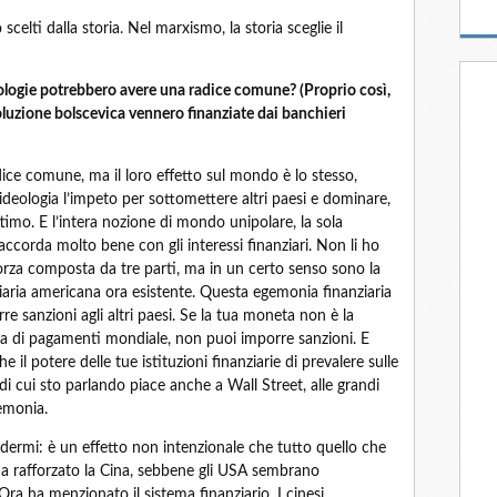
celti dalla storia. Nel marxismo, la storia sceglie il
ologie potrebbero avere una radice comune? (Proprio così,
voluzione bolscevica vennero finanziate dai banchieri
e comune, ma il loro effetto sul mondo è lo stesso,
deologia l’impeto per sottomettere altri paesi e dominare,
ttimo. E l’intera nozione di mondo unipolare, la sola
ccorda molto bene con gli interessi finanziari. Non li ho
rza composta da tre parti, ma in un certo senso sono la
ziaria americana ora esistente. Questa egemonia finanziaria
 sanzioni agli altri paesi. Se la tua moneta non è la
ma di pagamenti mondiale, non puoi imporre sanzioni. E
e il potere delle tue istituzioni finanziarie di prevalere sulle
ia di cui sto parlando piace anche a Wall Street, alle grandi
emonia.
ermi: è un effetto non intenzionale che tutto quello che
ha rafforzato la Cina, sebbene gli USA sembrano
 Ora ha menzionato il sistema finanziario. I cinesi