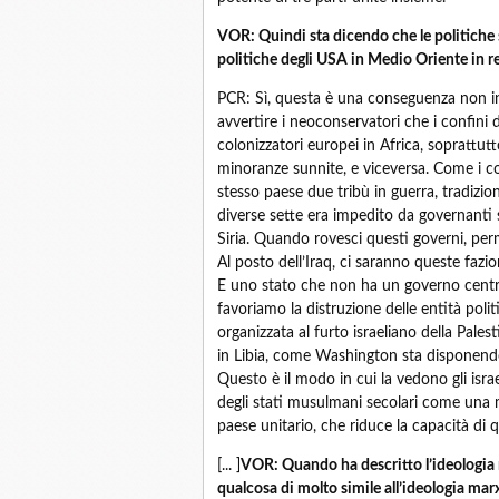
VOR: Quindi sta dicendo che le politiche s
politiche degli USA in Medio Oriente in re
PCR: Sì, questa è una conseguenza non int
avvertire i neoconservatori che i confini d
colonizzatori europei in Africa, soprattutt
minoranze sunnite, e viceversa. Come i co
stesso paese due tribù in guerra, tradizio
diverse sette era impedito da governanti
Siria. Quando rovesci questi governi, permett
Al posto dell’Iraq, ci saranno queste fazioni
E uno stato che non ha un governo centr
favoriamo la distruzione delle entità poli
organizzata al furto israeliano della Pales
in Libia, come Washington sta disponendo 
Questo è il modo in cui la vedono gli isra
degli stati musulmani secolari come una m
paese unitario, che riduce la capacità di q
[... ]
VOR: Quando ha descritto l’ideologia
qualcosa di molto simile all’ideologia mar