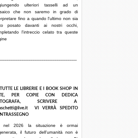
giungendo ulteriori tasselli ad un
saico che non saremo in grado di
erpretare fino a quando l'ultimo non sia
ato posato davanti ai nostri occhi,
pletando l'intreccio celato tra queste
gine
__________________________________________
 TUTTE LE LIBRERIE E I BOOK SHOP IN
ETE, PER COPIE CON DEDICA
UTOGRAFA, SCRIVERE A
raschetti@live.it VI VERRÀ SPEDITO
NTRASSEGNO
 nel 2026 la situazione è ormai
enerata, il futuro dell'umanità non è