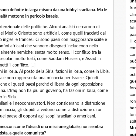
una
fro
ono definite in larga misura da una lobby israeliana. Ma le
cli
altà mettono in pericolo Israele.
sca
enzionale delle politiche. Alcuni analisti cercarono di
fut
el Medio Oriente sono artificiali, come quelli tracciati dai
pas
o inglesi e francesi. Ci sono paesi con maggioranze sciite e
il 
nfini africani che vennero disegnati includendo nello
cam
nalmente nemiche: senza molto senso. Il conflitto tra la
con
 secolari molto forti, come Saddam Hussein, e Assad in
pu
i il conflitto. [...]
ca
 in lotta. Al posto della Siria, fazioni in lotta, come in Libia.
es
ale non rappresenta una minaccia per Israele. Quindi
gue
tiche di questi paesi perché ci libera da ogni opposizione
fo
tina. L’Iraq non ha più un governo, ha fazioni in lotta, come
co
in Siria.
rom
eliani e i neoconservatori. Non considerano la distruzione
bar
inaccia; gli stupidi la vedono come la distruzione di un
ten
uel paese di opporsi agli scopi israeliani o americani.
so
 neocon come l’idea di una missione globale, non sembra
Mun
xista, a quella comunista?
cui