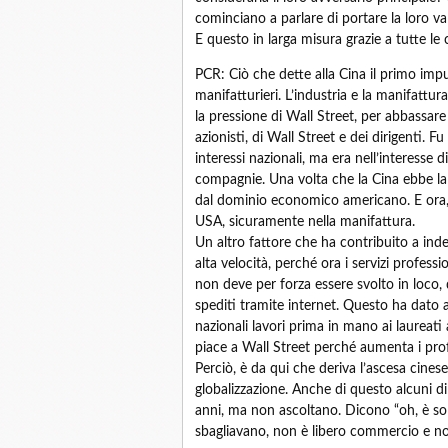
cominciano a parlare di portare la loro 
E questo in larga misura grazie a tutte le 
PCR: Ciò che dette alla Cina il primo imp
manifatturieri. L’industria e la manifattur
la pressione di Wall Street, per abbassare
azionisti, di Wall Street e dei dirigenti. 
interessi nazionali, ma era nell’interesse d
compagnie. Una volta che la Cina ebbe la 
dal dominio economico americano. E ora, 
USA, sicuramente nella manifattura.
Un altro fattore che ha contribuito a ind
alta velocità, perché ora i servizi professi
non deve per forza essere svolto in loco,
spediti tramite internet. Questo ha dato a 
nazionali lavori prima in mano ai laureat
piace a Wall Street perché aumenta i profi
Perciò, è da qui che deriva l’ascesa cines
globalizzazione. Anche di questo alcuni d
anni, ma non ascoltano. Dicono “oh, è so
sbagliavano, non è libero commercio e non