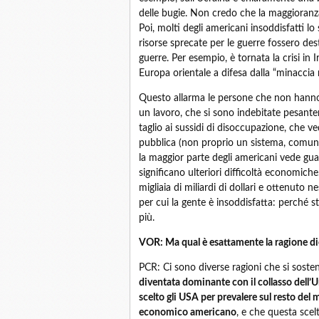
delle bugie. Non credo che la maggioranz
Poi, molti degli americani insoddisfatti l
risorse sprecate per le guerre fossero dest
guerre. Per esempio, è tornata la crisi in I
Europa orientale a difesa dalla “minaccia 
Questo allarma le persone che non hanno
un lavoro, che si sono indebitate pesante
taglio ai sussidi di disoccupazione, che ve
pubblica (non proprio un sistema, comun
la maggior parte degli americani vede guai
significano ulteriori difficoltà economic
migliaia di miliardi di dollari e ottenuto 
per cui la gente è insoddisfatta: perché 
più.
VOR: Ma qual è esattamente la ragione die
PCR: Ci sono diverse ragioni che si sost
diventata dominante con il collasso dell’U
scelto gli USA per prevalere sul resto del 
economico americano
, e che questa scelt