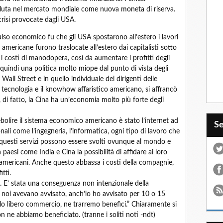
valuta nel mercato mondiale come nuova moneta di riserva.
crisi provocate dagli USA.
ulso economico fu che gli USA spostarono all’estero i lavori
a americane furono traslocate all’estero dai capitalisti sotto
 i costi di manodopera, così da aumentare i profitti degli
Fu quindi una politica molto miope dal punto di vista degli
i Wall Street e in quello individuale dei dirigenti delle
tecnologia e il knowhow affaristico americano, si affrancò
di fatto, la Cina ha un’economia molto più forte degli
ebolire il sistema economico americano è stato l’internet ad
S
onali come l’ingegneria, l’informatica, ogni tipo di lavoro che
 questi servizi possono essere svolti ovunque al mondo e
paesi come India e Cina la possibilità di affidare ai loro
i americani. Anche questo abbassa i costi della compagnie,
tti.
e. E’ stata una conseguenza non intenzionale della
i noi avevano avvisato, anch’io ho avvisato per 10 o 15
lo libero commercio, ne trarremo benefici.” Chiaramente si
 ne abbiamo beneficiato. (tranne i soliti noti -ndt)