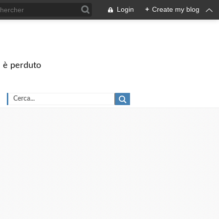
Login
+
Create my blog
on è perduto