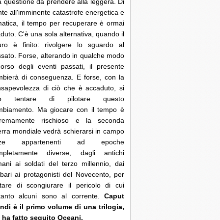
 questione da prendere alla leggera. Di
nte all'imminente catastrofe energetica e
matica, il tempo per recuperare è ormai
duto. C'è una sola alternativa, quando il
uro è finito: rivolgere lo sguardo al
sato. Forse, alterando in qualche modo
corso degli eventi passati, il presente
bierà di conseguenza. E forse, con la
sapevolezza di ciò che è accaduto, si
ò tentare di pilotare questo
mbiamento. Ma giocare con il tempo è
tremamente rischioso e la seconda
rra mondiale vedrà schierarsi in campo
rze appartenenti ad epoche
mpletamente diverse, dagli antichi
ani ai soldati del terzo millennio, dai
bari ai protagonisti del Novecento, per
tare di scongiurare il pericolo di cui
ltanto alcuni sono al corrente.
Caput
di è il primo volume di una trilogia,
 ha fatto seguito Oceani.