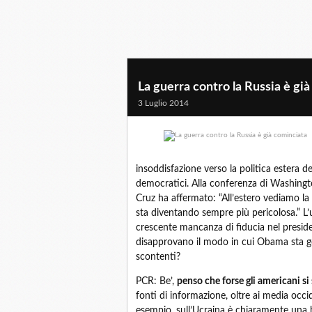
La guerra contro la Russia è gi
3 Luglio 2014
insoddisfazione verso la politica estera d
democratici. Alla conferenza di Washington
Cruz ha affermato: “All’estero vediamo la 
sta diventando sempre più pericolosa.” L
crescente mancanza di fiducia nel preside
disapprovano il modo in cui Obama sta ges
scontenti?
PCR: Be’,
penso che forse gli americani si
fonti di informazione, oltre ai media occid
esempio, sull’Ucraina è chiaramente una b