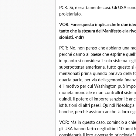
PCR: Sì, è esattamente così. Gli USA sono s
proletariato.
VOR: Forse questo implica che le due ide
tanto che la stesura del Manifesto e la ri
sionisti. -ndr)
PCR: No, non penso che abbiano una radic
perché danno al paese che esprime quell’i
in quanto si considera il solo sistema legi
superpotenza americana, tutto questo si a
menzionati prima quando parlavo della fo
quarta parte, per via dell’egemonia finan
è il motivo per cui Washington può imporre
moneta mondiale e non controlli il siste
quindi, il potere di imporre sanzioni è anch
istituzioni di altri paesi. Quindi l’ideolog
banche, perché assicura anche la loro eg
VOR: Ma in questo caso, comincio a chied
gli USA hanno fatto negli ultimi 10 anni 
considerarla il loro avversario principale?