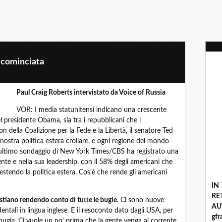
à cominciata
Paul Craig Roberts intervistato da Voice of Russia
VOR: I media statunitensi indicano una crescente
el presidente Obama, sia tra i repubblicani che i
 della Coalizione per la Fede e la Libertà, il senatore Ted
nostra politica estera crollare, e ogni regione del mondo
’ultimo sondaggio di New York Times/CBS ha registrato una
nte e nella sua leadership, con il 58% degli americani che
tendo la politica estera. Cos’è che rende gli americani
IN
R
 stiano rendendo conto di tutte le bugie
. Ci sono nuove
A
entali in lingua inglese. E il resoconto dato dagli USA, per
gf
ugia. Ci vuole un po’ prima che la gente venga al corrente