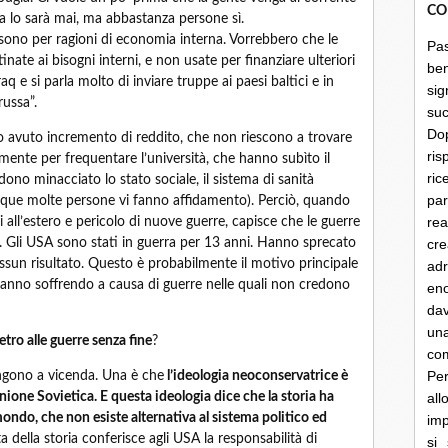
CO
a lo sarà mai, ma abbastanza persone sì.
o sono per ragioni di economia interna. Vorrebbero che le
Pa
inate ai bisogni interni, e non usate per finanziare ulteriori
be
raq e si parla molto di inviare truppe ai paesi baltici e in
sig
russa”.
su
Do
 avuto incremento di reddito, che non riescono a trovare
ris
mente per frequentare l’università, che hanno subìto il
ri
dono minacciato lo stato sociale, il sistema di sanità
par
que molte persone vi fanno affidamento). Perciò, quando
rea
 all’estero e pericolo di nuove guerre, capisce che le guerre
he. Gli USA sono stati in guerra per 13 anni. Hanno sprecato
cre
nessun risultato. Questo è probabilmente il motivo principale
ad
stanno soffrendo a causa di guerre nelle quali non credono
en
dav
un
tro alle guerre senza fine
?
co
Per
engono a vicenda. Una è che
l’ideologia neoconservatrice è
nione Sovietica. E questa ideologia dice che la storia ha
al
mondo, che non esiste alternativa al sistema politico ed
imp
a della storia conferisce agli USA la responsabilità di
si