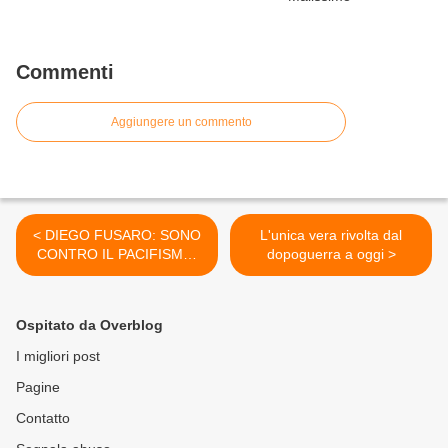
Commenti
Aggiungere un commento
< DIEGO FUSARO: SONO
L'unica vera rivolta dal
CONTRO IL PACIFISMO,
dopoguerra a oggi >
ennesima pappa del cuore
per anime belle. Il pacifismo
Ospitato da Overblog
I migliori post
Pagine
Contatto