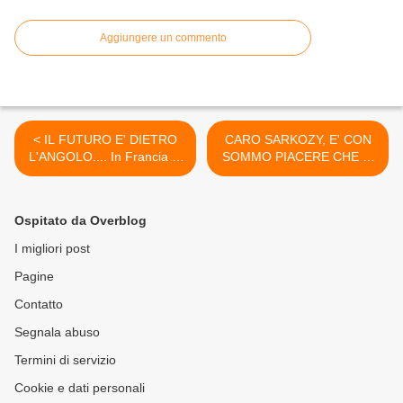
Aggiungere un commento
< IL FUTURO E' DIETRO
CARO SARKOZY, E' CON
L'ANGOLO.... In Francia le
SOMMO PIACERE CHE TI
nuove generazioni, nate dai
DICIAMO....RIDI SU STO'
CAZZO ORA ! >
Ospitato da Overblog
I migliori post
Pagine
Contatto
Segnala abuso
Termini di servizio
Cookie e dati personali