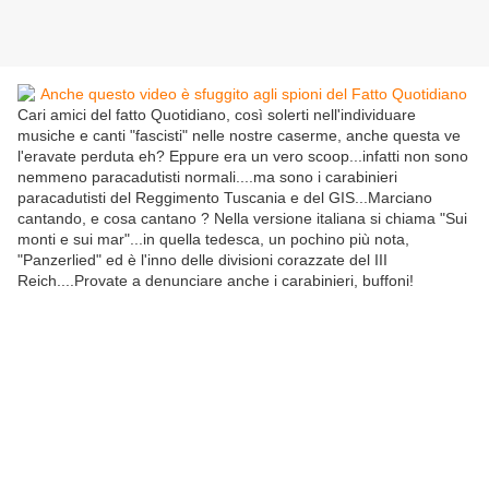
Cari amici del fatto Quotidiano, così solerti nell'individuare
musiche e canti "fascisti" nelle nostre caserme, anche questa ve
l'eravate perduta eh? Eppure era un vero scoop...infatti non sono
nemmeno paracadutisti normali....ma sono i carabinieri
paracadutisti del Reggimento Tuscania e del GIS...Marciano
cantando, e cosa cantano ? Nella versione italiana si chiama "Sui
monti e sui mar"...in quella tedesca, un pochino più nota,
"Panzerlied" ed è l'inno delle divisioni corazzate del III
Reich....Provate a denunciare anche i carabinieri, buffoni!