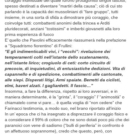
coraggio individuale del quale furono protagonisti singoli fascisti,
spesso destinati a diventare “martiri della causa”; ciò di cui sto
parlando è la capacità dei mussoliniani di “fare gruppo”, tutti
insieme, in una sorta di sfida a dimostrare più coraggio, che
coinvolge tutti: combattenti anonimi della trincea e Arditi
pluridecorati, anziani “tostissimi” e imberbi giovanetti alla loro
prima esperienza di fuoco
E’ quello che Pavolini efficacemente riassumerà nella prefazione
a “Squadrismo fiorentino” di Frullini:
“E gli indimenticabili vivi, i “vecchi”: rivelazione dei
temperamenti colti nell’istante dello scatenamento,
nell’istante lirico; crogiuolo di ceti: corto circuito di
precocie, di inquietudini, di entusiastiche dedizioni. Vita di
capannello e di spedizione, combattimenti alle cantonate,
alle siepi. Disperati litigi. Armi spaiate. Berretti da ciclisti,
elmi, baveri alzati. I gagliardetti. Il fascio…”
Insomma, a fare la differenza, rispetto ai loro avversari, e in
maniera determinante, è la “grinta”, il “coraggio” l’ “animosità” o
chiamatelo come vi pare… è quella voglia di “non cedere” che
Farinacci testimonia, a modo suo, nel brano riportato all’inizio
In un’ epoca che ci ha insegnato a disprezzare il coraggio fisico e
a considerare il 99% di coloro che ne sono dotati poco più che dei
paranoici con vene di sadismo (“bulli di periferia” in confronto è
un affettuoso soprannome), credo che questo, però, con