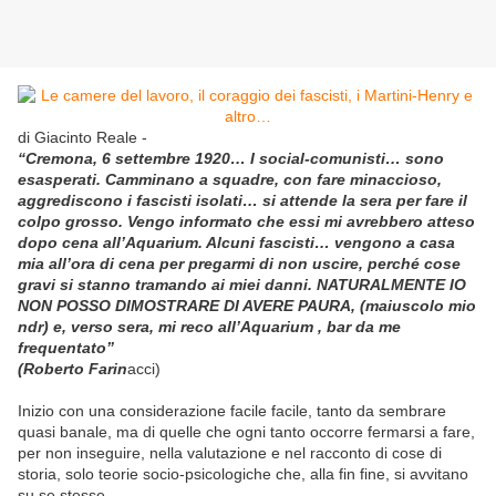
di Giacinto Reale -
“Cremona, 6 settembre 1920… I social-comunisti… sono
esasperati. Camminano a squadre, con fare minaccioso,
aggrediscono i fascisti isolati… si attende la sera per fare il
colpo grosso. Vengo informato che essi mi avrebbero atteso
dopo cena all’Aquarium. Alcuni fascisti… vengono a casa
mia all’ora di cena per pregarmi di non uscire, perché cose
gravi si stanno tramando ai miei danni. NATURALMENTE IO
NON POSSO DIMOSTRARE DI AVERE PAURA, (maiuscolo mio
ndr) e, verso sera, mi reco all’Aquarium , bar da me
frequentato”
(Roberto Farin
acci)
Inizio con una considerazione facile facile, tanto da sembrare
quasi banale, ma di quelle che ogni tanto occorre fermarsi a fare,
per non inseguire, nella valutazione e nel racconto di cose di
storia, solo teorie socio-psicologiche che, alla fin fine, si avvitano
su se stesse.