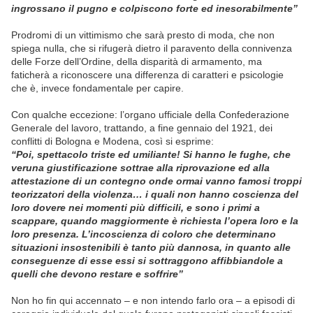
ingrossano il pugno e colpiscono forte ed inesorabilmente”
Prodromi di un vittimismo che sarà presto di moda, che non
spiega nulla, che si rifugerà dietro il paravento della connivenza
delle Forze dell’Ordine, della disparità di armamento, ma
faticherà a riconoscere una differenza di caratteri e psicologie
che è, invece fondamentale per capire.
Con qualche eccezione: l’organo ufficiale della Confederazione
Generale del lavoro, trattando, a fine gennaio del 1921, dei
conflitti di Bologna e Modena, così si esprime:
“Poi, spettacolo triste ed umiliante! Si hanno le fughe, che
veruna giustificazione sottrae alla riprovazione ed alla
attestazione di un contegno onde ormai vanno famosi troppi
teorizzatori della violenza… i quali non hanno coscienza del
loro dovere nei momenti più difficili, e sono i primi a
scappare, quando maggiormente è richiesta l’opera loro e la
loro presenza. L’incoscienza di coloro che determinano
situazioni insostenibili è tanto più dannosa, in quanto alle
conseguenze di esse essi si sottraggono affibbiandole a
quelli che devono restare e soffrire”
Non ho fin qui accennato – e non intendo farlo ora – a episodi di