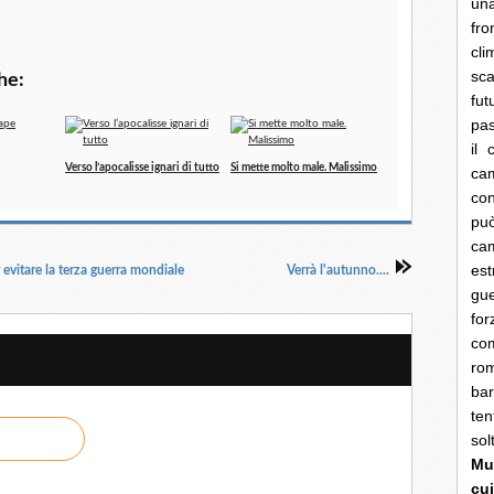
una
fro
cli
sca
he:
fut
pas
il 
Verso l’apocalisse ignari di tutto
Si mette molto male. Malissimo
cam
con
pu
ca
es
 evitare la terza guerra mondiale
Verrà l'autunno....
gue
fo
co
rom
bar
ten
so
Mun
cui