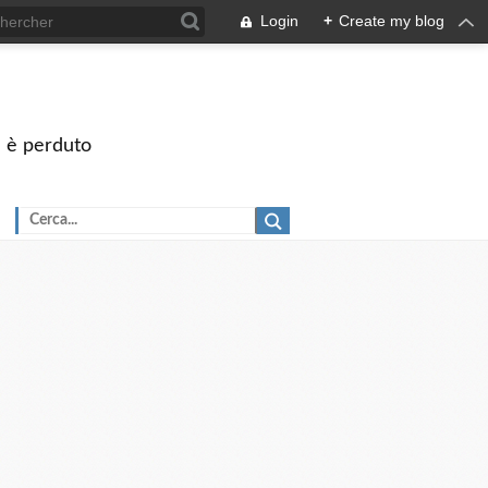
Login
+
Create my blog
on è perduto