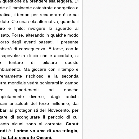
 questione da prendere alla leggera. Di
nte all'imminente catastrofe energetica e
matica, il tempo per recuperare è ormai
duto. C'è una sola alternativa, quando il
uro è finito: rivolgere lo sguardo al
sato. Forse, alterando in qualche modo
corso degli eventi passati, il presente
bierà di conseguenza. E forse, con la
sapevolezza di ciò che è accaduto, si
ò tentare di pilotare questo
mbiamento. Ma giocare con il tempo è
tremamente rischioso e la seconda
rra mondiale vedrà schierarsi in campo
rze appartenenti ad epoche
mpletamente diverse, dagli antichi
ani ai soldati del terzo millennio, dai
bari ai protagonisti del Novecento, per
tare di scongiurare il pericolo di cui
ltanto alcuni sono al corrente.
Caput
di è il primo volume di una trilogia,
 ha fatto seguito Oceani.