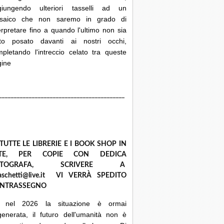
giungendo ulteriori tasselli ad un
saico che non saremo in grado di
erpretare fino a quando l'ultimo non sia
ato posato davanti ai nostri occhi,
pletando l'intreccio celato tra queste
gine
__________________________________________
 TUTTE LE LIBRERIE E I BOOK SHOP IN
ETE, PER COPIE CON DEDICA
UTOGRAFA, SCRIVERE A
raschetti@live.it VI VERRÀ SPEDITO
NTRASSEGNO
 nel 2026 la situazione è ormai
enerata, il futuro dell'umanità non è