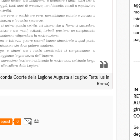
suolo natale, che andavamo a difendere i diritti sacri che ci
ag
aggiù, tanti anni di presenza, tanti benefici recati a popolazioni
 civiltà.
mo
 era vero, e poichè era vero, non abbiamo esitato a versare il
int
ovinezza e le nostre speranze.
st
ci anima questo spirito, mi dicono che a Roma si succedono
orisce e che molti, esitanti, turbati, prestano un compiacente
com
bbandono e vilipendono la nostra azione.
pa
ero e tuttavia guerre recenti hanno dimostrato a qual punto
rnicioso e sin dove poteva condurre.
go, e dimmi che i nostri concittadini ci comprendono, ci
teggiamo la grandezza dell' Impero.
___
e dovessimo lasciare inutilmente le nostre ossa calcinate lungo
 alla collera delle Legioni!
conda Coorte della Legione Augusta al cugino Tertullus in
Roma)
IN
R
A
gf
CO
epost
0
Se
deg