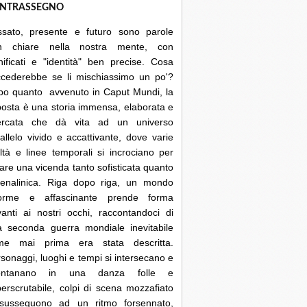
NTRASSEGNO
ssato, presente e futuro sono parole
n chiare nella nostra mente, con
nificati e "identità" ben precise. Cosa
ccederebbe se li mischiassimo un po'?
po quanto avvenuto in Caput Mundi, la
posta è una storia immensa, elaborata e
cercata che dà vita ad un universo
allelo vivido e accattivante, dove varie
ltà e linee temporali si incrociano per
are una vicenda tanto sofisticata quanto
renalinica. Riga dopo riga, un mondo
orme e affascinante prende forma
anti ai nostri occhi, raccontandoci di
a seconda guerra mondiale inevitabile
me mai prima era stata descritta.
sonaggi, luoghi e tempi si intersecano e
lontanano in una danza folle e
erscrutabile, colpi di scena mozzafiato
 susseguono ad un ritmo forsennato,