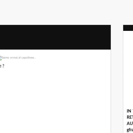
e ?
IN
R
A
gf