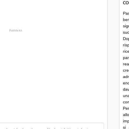
CO
Pa
be
sig
Pubblicità
su
Do
ris
ri
par
rea
cre
ad
en
dav
un
co
Per
al
imp
si