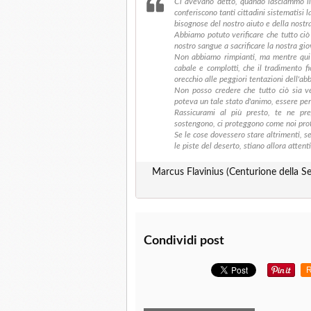
Ci avevano detto, quando lasciammo il 
conferiscono tanti cittadini sistematisi l
bisognose del nostro aiuto e della nostra
Abbiamo potuto verificare che tutto ciò
nostro sangue a sacrificare la nostra gi
Non abbiamo rimpianti, ma mentre qui 
cabale e complotti, che il tradimento fi
orecchio alle peggiori tentazioni dell'a
Non posso credere che tutto ciò sia v
poteva un tale stato d'animo, essere pe
Rassicurami al più presto, te ne pre
sostengono, ci proteggono come noi pro
Se le cose dovessero stare altrimenti, s
le piste del deserto, stiano allora attenti
Marcus Flavinius (Centurione della Se
Condividi post
R