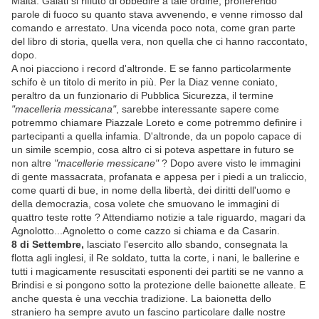
Malta. Galati si rifiutò di obbedire a tale ordine, profferendo
parole di fuoco su quanto stava avvenendo, e venne rimosso dal
comando e arrestato. Una vicenda poco nota, come gran parte
del libro di storia, quella vera, non quella che ci hanno raccontato,
dopo.
A noi piacciono i record d'altronde. E se fanno particolarmente
schifo è un titolo di merito in più. Per la Diaz venne coniato,
peraltro da un funzionario di Pubblica Sicurezza, il termine
"macelleria messicana"
, sarebbe interessante sapere come
potremmo chiamare Piazzale Loreto e come potremmo definire i
partecipanti a quella infamia. D'altronde, da un popolo capace di
un simile scempio, cosa altro ci si poteva aspettare in futuro se
non altre
"macellerie messicane"
? Dopo avere visto le immagini
di gente massacrata, profanata e appesa per i piedi a un traliccio,
come quarti di bue, in nome della libertà, dei diritti dell'uomo e
della democrazia, cosa volete che smuovano le immagini di
quattro teste rotte ? Attendiamo notizie a tale riguardo, magari da
Agnolotto...Agnoletto o come cazzo si chiama e da Casarin.
8 di Settembre,
lasciato l'esercito allo sbando, consegnata la
flotta agli inglesi, il Re soldato, tutta la corte, i nani, le ballerine e
tutti i magicamente resuscitati esponenti dei partiti se ne vanno a
Brindisi e si pongono sotto la protezione delle baionette alleate. E
anche questa è una vecchia tradizione. La baionetta dello
straniero ha sempre avuto un fascino particolare dalle nostre