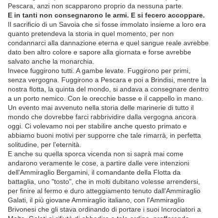
Pescara, anzi non scapparono proprio da nessuna parte.
E in tanti non consegnarono le armi. E si fecero accoppare.
Il sacrificio di un Savoia che si fosse immolato insieme a loro era
quanto pretendeva la storia in quel momento, per non
condannarci alla dannazione eterna e quel sangue reale avrebbe
dato ben altro colore e sapore alla giornata e forse avrebbe
salvato anche la monarchia.
Invece fuggirono tutti. A gambe levate. Fuggirono per primi,
senza vergogna. Fuggirono a Pescara e poi a Brindisi, mentre la
nostra flotta, la quinta del mondo, si andava a consegnare dentro
a un porto nemico. Con le orecchie basse e il cappello in mano.
Un evento mai avvenuto nella storia delle marinerie di tutto il
mondo che dovrebbe farci rabbrividire dalla vergogna ancora
oggi. Ci volevamo noi per stabilire anche questo primato e
abbiamo buoni motivi per supporre che tale rimarrà, in perfetta
solitudine, per l'eternità.
E anche su quella sporca vicenda non si saprà mai come
andarono veramente le cose, a partire dalle vere intenzioni
dell'Ammiraglio Bergamini, il comandante della Flotta da
battaglia, uno "tosto", che in molti dubitano volesse arrendersi,
per finire al fermo e duro atteggiamento tenuto dall'Ammiraglio
Galati, il più giovane Ammiraglio italiano, con l'Ammiraglio
Brivonesi che gli stava ordinando di portare i suoi Incrociatori a