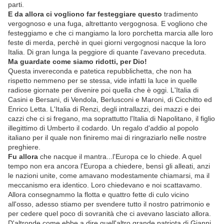
parti.
E da allora ci vogliono far festeggiare questo
tradimento
vergognoso e una fuga, altrettanto vergognosa. E vogliono che
festeggiamo e che ci mangiamo la loro porchetta marcia alle loro
feste di merda, perchè in quei giorni vergognosi nacque la loro
Italia. Di gran lunga la peggiore di quante l'avevano preceduta.
Ma guardate come siamo ridotti, per Dio!
Questa invereconda e patetica repubblichetta, che non ha
rispetto nemmeno per se stessa, vide infatti la luce in quelle
radiose giornate per divenire poi quella che è oggi. L'Italia di
Casini e Bersani, di Vendola, Berlusconi e Maroni, di Cicchitto ed
Enrico Letta. L'Italia di Renzi, degli intrallazzi, dei mazzi e dei
cazzi che ci si fregano, ma soprattutto l'Italia di Napolitano, il figlio
illegittimo di Umberto il codardo. Un regalo d'addio al popolo
italiano per il quale non finiremo mai di ringraziarlo nelle nostre
preghiere.
Fu allora
che nacque il mantra...l'Europa ce lo chiede. A quel
tempo non era ancora l'Europa a chiedere, bensì gli alleati, anzi
le nazioni unite, come amavano modestamente chiamarsi, ma il
meccanismo era identico. Loro chiedevano e noi scattavamo.
Allora consegnammo la flotta e quattro fette di culo vicino
all'osso, adesso stiamo per svendere tutto il nostro patrimonio e
per cedere quel poco di sovranità che ci avevano lasciato allora.
D'altronde come ebbe a dire quell'altro grande patriota di Gianni