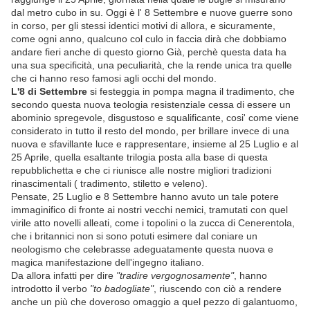
dal metro cubo in su. Oggi è l' 8 Settembre e nuove guerre sono
in corso, per gli stessi identici motivi di allora, e sicuramente,
come ogni anno, qualcuno col culo in faccia dirà che dobbiamo
andare fieri anche di questo giorno Già, perchè questa data ha
una sua specificità, una peculiarità, che la rende unica tra quelle
che ci hanno reso famosi agli occhi del mondo.
L'8 di Settembre
si festeggia in pompa magna il tradimento, che
secondo questa nuova teologia resistenziale cessa di essere un
abominio spregevole, disgustoso e squalificante, cosi' come viene
considerato in tutto il resto del mondo, per brillare invece di una
nuova e sfavillante luce e rappresentare, insieme al 25 Luglio e al
25 Aprile, quella esaltante trilogia posta alla base di questa
repubblichetta e che ci riunisce alle nostre migliori tradizioni
rinascimentali ( tradimento, stiletto e veleno).
Pensate, 25 Luglio e 8 Settembre hanno avuto un tale potere
immaginifico di fronte ai nostri vecchi nemici, tramutati con quel
virile atto novelli alleati, come i topolini o la zucca di Cenerentola,
che i britannici non si sono potuti esimere dal coniare un
neologismo che celebrasse adeguatamente questa nuova e
magica manifestazione dell'ingegno italiano.
Da allora infatti per dire
"tradire vergognosamente"
, hanno
introdotto il verbo
"to badogliate"
, riuscendo con ciò a rendere
anche un più che doveroso omaggio a quel pezzo di galantuomo,