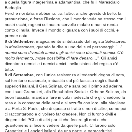
a quella figura integerrima e adamantina, che fu il Maresciallo
Badoglio.
Perchè noi italiani abbiamo, tra l'altro, anche questo di bello: la
presunzione, o forse l'llusione, che il mondo veda se stesso con i
nostri occhi, ragioni col nostro cervello malato e non si renda
conto di nulla. Invece il mondo ci guarda con i suoi di occhi, e
prende nota.
8 di Settembre
, magicamente sintetizzato dal regista Salvatores,
in
Mediterraneo
, quando fa dire a uno dei suoi personaggi:
"...i
nemici sono diventati amici e gli amici sono diventati nemici. C'è
molto fermento, molte possibilità di fare denaro....".
Gli amici
diventano nemici e i nemici amici...nella sintesi del regista c'è
tutto.
8 di Settembre
, con l'unica resistenza ai tedeschi degna di nota,
sul territorio nazionale, imbastita dal più fascista degli ufficiali
superiori italiani, il Gen.Solinas, che sarà poi il primo ad aderire,
con i suoi Granatieri, alla Repubblica Sociale. Orbene Solinas, da
buon fascista, manda a fare in culo i tedeschi che gli chiedono la
resa e la consegna delle armi e si azzuffa con loro, alla Magliana
e a Porta S. Paolo, che di questo si trattò e non di altro, come poi
ci raccontarono e ci vollero far credere. Non ci furono civili e
dirigenti del PCI o di altri partiti che fecero gli eroi o che
quantomeno si fecero vedere da quelle parti. Ci furono solo
Granatieri e Lancieri italiani, da una parte, e paracadutisti