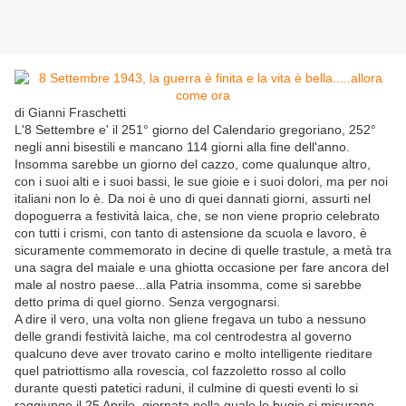
di Gianni Fraschetti
L'8 Settembre e' il 251° giorno del Calendario gregoriano, 252°
negli anni bisestili e mancano 114 giorni alla fine dell'anno.
Insomma sarebbe un giorno del cazzo, come qualunque altro,
con i suoi alti e i suoi bassi, le sue gioie e i suoi dolori, ma per noi
italiani non lo è. Da noi è uno di quei dannati giorni, assurti nel
dopoguerra a festività laica, che, se non viene proprio celebrato
con tutti i crismi, con tanto di astensione da scuola e lavoro, è
sicuramente commemorato in decine di quelle trastule, a metà tra
una sagra del maiale e una ghiotta occasione per fare ancora del
male al nostro paese...alla Patria insomma, come si sarebbe
detto prima di quel giorno. Senza vergognarsi.
A dire il vero, una volta non gliene fregava un tubo a nessuno
delle grandi festività laiche, ma col centrodestra al governo
qualcuno deve aver trovato carino e molto intelligente rieditare
quel patriottismo alla rovescia, col fazzoletto rosso al collo
durante questi patetici raduni, il culmine di questi eventi lo si
raggiunge il 25 Aprile, giornata nella quale le bugie si misurano