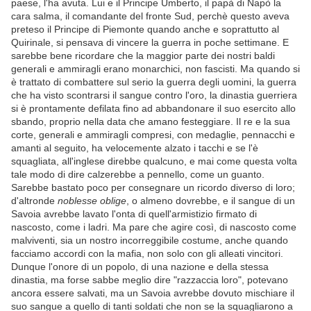
paese, l'ha avuta. Lui e il Principe Umberto, il papà di Napò la
cara salma, il comandante del fronte Sud, perchè questo aveva
preteso il Principe di Piemonte quando anche e soprattutto al
Quirinale, si pensava di vincere la guerra in poche settimane. E
sarebbe bene ricordare che la maggior parte dei nostri baldi
generali e ammiragli erano monarchici, non fascisti. Ma quando si
è trattato di combattere sul serio la guerra degli uomini, la guerra
che ha visto scontrarsi il sangue contro l'oro, la dinastia guerriera
si è prontamente defilata fino ad abbandonare il suo esercito allo
sbando, proprio nella data che amano festeggiare. Il re e la sua
corte, generali e ammiragli compresi, con medaglie, pennacchi e
amanti al seguito, ha velocemente alzato i tacchi e se l'è
squagliata, all'inglese direbbe qualcuno, e mai come questa volta
tale modo di dire calzerebbe a pennello, come un guanto.
Sarebbe bastato poco per consegnare un ricordo diverso di loro;
d'altronde
noblesse oblige
, o almeno dovrebbe, e il sangue di un
Savoia avrebbe lavato l'onta di quell'armistizio firmato di
nascosto, come i ladri. Ma pare che agire così, di nascosto come
malviventi, sia un nostro incorreggibile costume, anche quando
facciamo accordi con la mafia, non solo con gli alleati vincitori.
Dunque l'onore di un popolo, di una nazione e della stessa
dinastia, ma forse sabbe meglio dire "razzaccia loro", potevano
ancora essere salvati, ma un Savoia avrebbe dovuto mischiare il
suo sangue a quello di tanti soldati che non se la squagliarono a