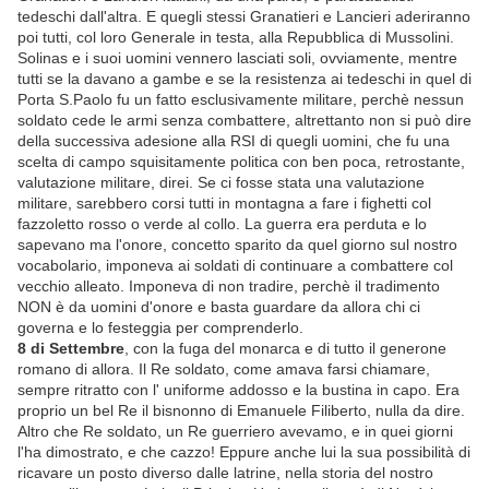
tedeschi dall'altra. E quegli stessi Granatieri e Lancieri aderiranno
poi tutti, col loro Generale in testa, alla Repubblica di Mussolini.
Solinas e i suoi uomini vennero lasciati soli, ovviamente, mentre
tutti se la davano a gambe e se la resistenza ai tedeschi in quel di
Porta S.Paolo fu un fatto esclusivamente militare, perchè nessun
soldato cede le armi senza combattere, altrettanto non si può dire
della successiva adesione alla RSI di quegli uomini, che fu una
scelta di campo squisitamente politica con ben poca, retrostante,
valutazione militare, direi. Se ci fosse stata una valutazione
militare, sarebbero corsi tutti in montagna a fare i fighetti col
fazzoletto rosso o verde al collo. La guerra era perduta e lo
sapevano ma l'onore, concetto sparito da quel giorno sul nostro
vocabolario, imponeva ai soldati di continuare a combattere col
vecchio alleato. Imponeva di non tradire, perchè il tradimento
NON è da uomini d'onore e basta guardare da allora chi ci
governa e lo festeggia per comprenderlo.
8 di Settembre
, con la fuga del monarca e di tutto il generone
romano di allora. Il Re soldato, come amava farsi chiamare,
sempre ritratto con l' uniforme addosso e la bustina in capo. Era
proprio un bel Re il bisnonno di Emanuele Filiberto, nulla da dire.
Altro che Re soldato, un Re guerriero avevamo, e in quei giorni
l'ha dimostrato, e che cazzo! Eppure anche lui la sua possibilità di
ricavare un posto diverso dalle latrine, nella storia del nostro