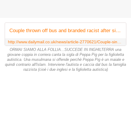
Couple thrown off bus and branded racist after singing Peppa Pig song
http://www.dailymail.co.uk/news/article-2770621/Couple-singing-Peppa-Pig-theme-tune-toddler-daughter-thrown-bus-passenger-accused-racist.html
ORMAI SIAMO ALLA FOLLIA...SUCCEDE IN INGHILTERRA una
giovane coppia in corriera canta la sigla di Peppa Pig per la figlioletta
autistica. Una musulmana si offende perchè Peppa Pig è un maiale e
quindi contrario all'Islam. Interviene l'autista e caccia dal bus la famiglia
razzista (cioè i due inglesi e la figlioletta autistica)