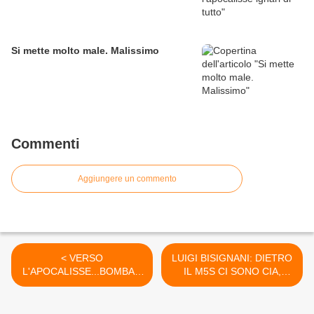
Si mette molto male. Malissimo
Commenti
Aggiungere un commento
< VERSO
LUIGI BISIGNANI: DIETRO
L'APOCALISSE...BOMBAR
IL M5S CI SONO CIA,
DATO IL PIU' GRANDE
SOROS E GOLDMAN
IMPIANTO DI GAS
SACHS >
SIRIANO...."...se