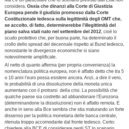
considera.
Ossia che dinanzi alla Corte di Giustizia
Europea pende il giudizio promosso dalla Corte
Costituzionale tedesca sulla legittimità degli OMT che,
se accolto, di fatto, determinerebbe l'illegittimità del
piano salva stati nato nel settembre del 2012
, cioè lo
scudo protettivo che, per buona parte, ha determinato il
crollo dello spread del decennale rispetto al Bund tedesco,
nonostante le divergenze economiche si siano
notevolmente amplificate.
Al netto di quanto afferma (per propria convenienza) la
nomenclatura politica europea, non è affatto detto che tra 5
o 10 anni l'euro possa esistere ancora. Anzi, a dire il vero,
le probabilità di una dissoluzione della moneta unica
aumentano con il protrarsi della crisi. La possibilità che
qualche paese sia costretto ad abbandonare l'Eurozona
(determinandone la dissoluzione) non è affatto remota. E
anche in seno alla Bce sembra che stia maturando un forte
dissenso per la politica monetaria delle banca centrale,
ritenuta troppo accomodante dal fronte tedesco. Certo:
chiedere alla BCE di considerare negli ST lo scenario