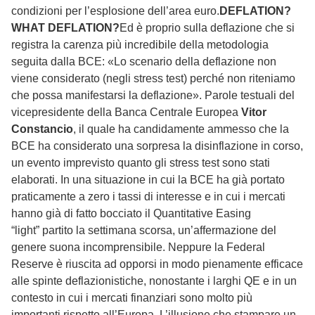
condizioni per l’esplosione dell’area euro.
DEFLATION?
WHAT DEFLATION?
Ed è proprio sulla deflazione che si
registra la carenza più incredibile della metodologia
seguita dalla BCE: «Lo scenario della deflazione non
viene considerato (negli stress test) perché non riteniamo
che possa manifestarsi la deflazione». Parole testuali del
vicepresidente della Banca Centrale Europea
Vitor
Constancio
, il quale ha candidamente ammesso che la
BCE ha considerato una sorpresa la disinflazione in corso,
un evento imprevisto quanto gli stress test sono stati
elaborati. In una situazione in cui la BCE ha già portato
praticamente a zero i tassi di interesse e in cui i mercati
hanno già di fatto bocciato il Quantitative Easing
“light” partito la settimana scorsa, un’affermazione del
genere suona incomprensibile. Neppure la Federal
Reserve è riuscita ad opporsi in modo pienamente efficace
alle spinte deflazionistiche, nonostante i larghi QE e in un
contesto in cui i mercati finanziari sono molto più
importanti rispetto all’Europa. L’illusione che stampare un