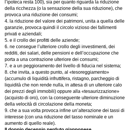
l’ipoteca resta 100), sia per quanto riguarda la riduzione
della ricchezza (o la sensazione della sua riduzione), che
provoca una riduzione dei consumi;
4. la riduzione del valore dei patrimoni, unita a quella delle
garanzie, provoca quindi il circolo vizioso dei fallimenti
privati e aziendali;
5. e il crollo dei profitti delle aziende;
6. ne consegue l’ulteriore crollo degli investimenti, dei
redditi, dei salari, delle pensioni e dell’occupazione che
porta a una contrazione ulteriore dei consumi;
7. e a un peggioramento del livello di fiducia nel sistema;
8. che invita, a questo punto, al «tesoreggiamento»
(accumulo di liquidità infruttifera, ristagno, parcheggio di
liquidità che non rende nulla, in attesa di un ulteriore calo
dei prezzi degli immobili) oppure alla «tesaurizzazione»
(acquisto di oro), con la conseguente ulteriore diminuzione
della velocità di circolazione della moneta;
9. che a sua volta provoca infine un’alterazione dei tassi di
interesse (con una riduzione del tasso nominale e un
aumento di quello reale).
Il doppio decennio perduto giapponese