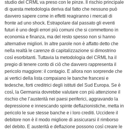
studio del CRML va preso con le pinze. Il rischio principale
di questa metodologia deriva dal fatto che nessuno può
davvero sapere come in effetti reagiranno i mercati di
fronte ad uno shock. Estrapolare dal passato gli eventi
futuri è uno degli errori più comuni che si commettono in
economia e finanza, ma del resto spesso non si hanno
alternative migliori. In altre parole non è affatto detto che
nella realtà le carenze di capitalizzazione si dimostrino
così esorbitanti. Tuttavia la metodologia del CRML ha il
pregio di tenere conto di ciò che davvero rappresenta il
pericolo maggiore: il contagio. E allora non sorprende che
ai vertici della lista compaiano le banche francesi e
tedesche, forti creditrici degli istituti del Sud Europa. Se è
così, la Germania dovrebbe valutare con più attenzione il
rischio che l’austerità nei paesi periferici, aggravando la
depressione e innescando spinte deflazionistiche, metta in
pericolo le sue stesse banche e i loro crediti. Uccidere il
debitore non è il modo migliore di assicurarsi il rimborso
del debito. E austerità e deflazione possono così creare le