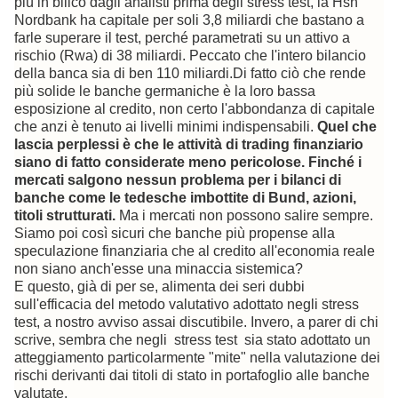
più in bilico dagli analisti prima degli stress test, la Hsh
Nordbank ha capitale per soli 3,8 miliardi che bastano a
farle superare il test, perché parametrati su un attivo a
rischio (Rwa) di 38 miliardi. Peccato che l'intero bilancio
della banca sia di ben 110 miliardi.
Di fatto ciò che rende
più solide le banche germaniche è la loro bassa
esposizione al credito, non certo l'abbondanza di capitale
che anzi è tenuto ai livelli minimi indispensabili.
Quel che
lascia perplessi è che le attività di trading finanziario
siano di fatto considerate meno pericolose. Finché i
mercati salgono nessun problema per i bilanci di
banche come le tedesche imbottite di Bund, azioni,
titoli strutturati.
Ma i mercati non possono salire sempre.
Siamo poi così sicuri che banche più propense alla
speculazione finanziaria che al credito all'economia reale
non siano anch'esse una minaccia sistemica?
E questo, già di per se, alimenta dei seri dubbi
sull'efficacia del metodo valutativo adottato negli stress
test, a nostro avviso assai discutibile. Invero, a parer di chi
scrive, sembra che negli stress test sia stato adottato un
atteggiamento particolarmente "mite" nella valutazione dei
rischi derivanti dai titoli di stato in portafoglio alle banche
valutate.