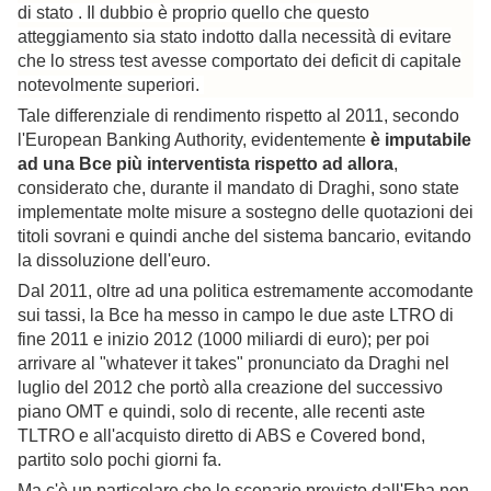
di stato . Il dubbio è proprio quello che questo
atteggiamento sia stato indotto dalla necessità di evitare
che lo stress test avesse comportato dei deficit di capitale
notevolmente superiori.
Tale differenziale di rendimento rispetto al 2011, secondo
l'European Banking Authority, evidentemente
è imputabile
ad una Bce più interventista rispetto ad allora
,
considerato che, durante il mandato di Draghi, sono state
implementate molte misure a sostegno delle quotazioni dei
titoli sovrani e quindi anche del sistema bancario, evitando
la dissoluzione dell'euro.
Dal 2011, oltre ad una politica estremamente accomodante
sui tassi, la Bce ha messo in campo le due aste LTRO di
fine 2011 e inizio 2012 (1000 miliardi di euro); per poi
arrivare al "whatever it takes" pronunciato da Draghi nel
luglio del 2012 che portò alla creazione del successivo
piano OMT e quindi, solo di recente, alle recenti aste
TLTRO e all'acquisto diretto di ABS e Covered bond,
partito solo pochi giorni fa.
Ma c'è un particolare che lo scenario previsto dall'Eba non