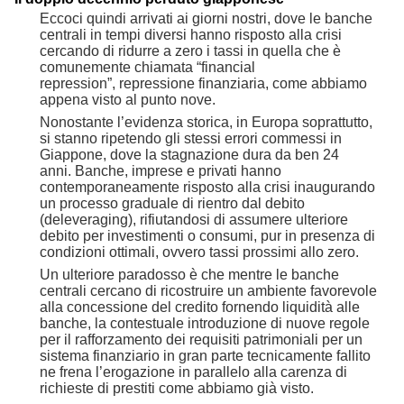
Eccoci quindi arrivati ai giorni nostri
,
dove le banche
centrali in tempi diversi hanno risposto alla crisi
cercando di ridurre a zero i tassi in quella che è
comunemente chiamata “financial
repression”
,
repressione finanziaria, come abbiamo
appena visto al punto nove.
Nonostante l’evidenza storica, in Europa soprattutto,
si stanno ripetendo gli stessi errori commessi in
Giappone, dove la stagnazione dura da ben 24
anni.
Banche, imprese e privati hanno
contemporaneamente risposto alla crisi inaugurando
un processo graduale di rientro dal debito
(deleveraging), rifiutandosi di assumere ulteriore
debito per investimenti o consumi, pur in presenza di
condizioni ottimali, ovvero tassi prossimi allo zero.
Un ulteriore paradosso è che mentre le banche
centrali cercano di ricostruire un ambiente favorevole
alla concessione del credito fornendo liquidità alle
banche, la contestuale introduzione di nuove regole
per il rafforzamento dei requisiti patrimoniali per un
sistema finanziario in gran parte tecnicamente fallito
ne frena l’erogazione in parallelo alla carenza di
richieste di prestiti come abbiamo già visto.