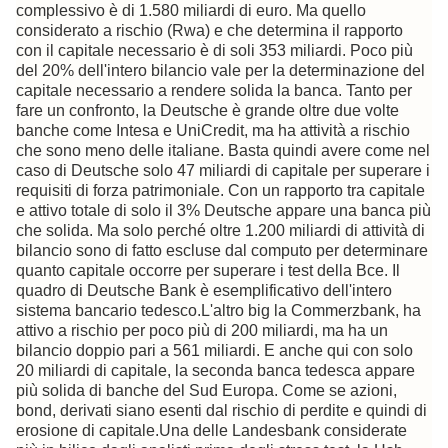
complessivo è di 1.580 miliardi di euro. Ma quello
considerato a rischio (Rwa) e che determina il rapporto
con il capitale necessario è di soli 353 miliardi. Poco più
del 20% dell'intero bilancio vale per la determinazione del
capitale necessario a rendere solida la banca. Tanto per
fare un confronto, la Deutsche è grande oltre due volte
banche come Intesa e UniCredit, ma ha attività a rischio
che sono meno delle italiane.
Basta quindi avere come nel
caso di Deutsche solo 47 miliardi di capitale per superare i
requisiti di forza patrimoniale. Con un rapporto tra capitale
e attivo totale di solo il 3% Deutsche appare una banca più
che solida. Ma solo perché oltre 1.200 miliardi di attività di
bilancio sono di fatto escluse dal computo per determinare
quanto capitale occorre per superare i test della Bce. Il
quadro di Deutsche Bank è esemplificativo dell'intero
sistema bancario tedesco.
L'altro big la Commerzbank, ha
attivo a rischio per poco più di 200 miliardi, ma ha un
bilancio doppio pari a 561 miliardi. E anche qui con solo
20 miliardi di capitale, la seconda banca tedesca appare
più solida di banche del Sud Europa. Come se azioni,
bond, derivati siano esenti dal rischio di perdite e quindi di
erosione di capitale.
Una delle Landesbank considerate