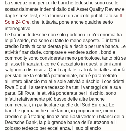
La spiegazione per cui le banche tedesche sono uscite
sostanzialmente indenni dallo dall'Asset Quality Review e
dagli stress test, ce la fornisce un articolo pubblicato su
Il
Sole 24 Ore
, che, tuttavia, pone anche qualche serio
interrogativo:
Le banche tedesche non solo godono di un'economia tra
le più salde, ma sono di fatto le meno esposte. È infatti il
credito l'attività considerata più a rischio per una banca. Le
attività finanziarie, comprare e vendere azioni, bond e
commodity sono considerate meno pericolose, tanto più se
gli asset finanziari, come è accaduto in questi ultimi anni
salgono a dismisura. Quel capitale, calcolato dalle autorità
per stabilire la solidità patrimoniale, non è parametrato
all'intero bilancio ma alle sole attività a rischio, i cosiddetti
Rwa.
E qui il sistema tedesco ha tutti i vantaggi dalla sua
parte. Gli Rwa, le attività ponderate per il rischio, sono
infatti relativamente più basse delle altre banche
commerciali, in particolare quelle del Sud Europa. Le
banche germaniche cioè fanno, in proporzione, meno
credito e più trading finanziario.
Basti vedere i bilanci della
Deutsche Bank, la più grande banca dell'eurozona e il
colosso tedesco per eccellenza. Il suo bilancio