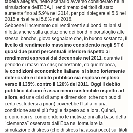
tabella allegata, nello scenario avverso considerato nella
simulazione dell'EBA, il rendimento dei titoli di stato
aumenta fino al 5.9% nel 2014, per poi ripiegare al 5.6 nel
2015 e risalire al 5.8% nel 2016.
Sebbene l'incremento dei rendimenti sui bond italiani si
rifletta anche sulla quotazione dei bond in portafoglio alle
stesse banche, giova segnalare che, in buona sostanza,
il
livello di rendimento massimo considerato negli ST è
quasi due punti percentuali inferiore rispetto ai
rendimenti espressi dal decennale nel 2011
, durante il
periodo di massima crisi; nonostante, da quell'epoca,
le
condizioni economiche italiane si siano fortemente
deteriorate e il debito pubblico sia esploso esploso
verso il 135%, contro il 120% del 2011. Oggi il debito
pubblico italiano è assai meno sostenibile rispetto ad
allora
, ed una crisi di ampie dimensioni (che non può di
certo escludersi a priori) troverebbe l'Italia in una
condizione assai più fragile rispetto ad allora. Quindi,
proprio non si comprendono le motivazioni alla base della
"clemenza" osservata dall'Eba nel formulare la
simulazione di stress (che di stress ha assai poco) sui titoli