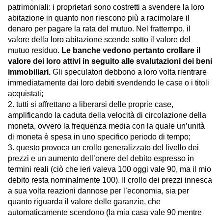
patrimoniali: i proprietari sono costretti a svendere la loro
abitazione in quanto non riescono più a racimolare il
denaro per pagare la rata del mutuo. Nel frattempo, il
valore della loro abitazione scende so
tto il valore del
mutuo residuo.
L
e banche vedono pertanto crollare il
valore dei loro attivi in seguito alle svalutazioni dei beni
immobiliari.
Gli speculatori debbono a loro volta rientrare
immediatamente dai loro debiti svendendo le case o i titoli
acquistati;
2. tutti si affrettano a liberarsi delle proprie case,
amplificando la caduta della velocità di circolazione della
moneta, ovvero la frequenza media con la quale un’unità
di moneta è spesa in uno specifico periodo di tempo;
3. questo provoca un crollo generalizzato del livello dei
prezzi e un aumento dell’onere del debito espresso in
termini reali (ciò che ieri valeva 100 oggi vale 90, ma il mio
debito resta nominalmente 100). Il crollo dei prezzi innesca
a sua volta reazioni dannose per l’economia, sia per
quanto riguarda il valore delle garanzie, che
automaticamente scendono (la mia casa vale 90 mentre