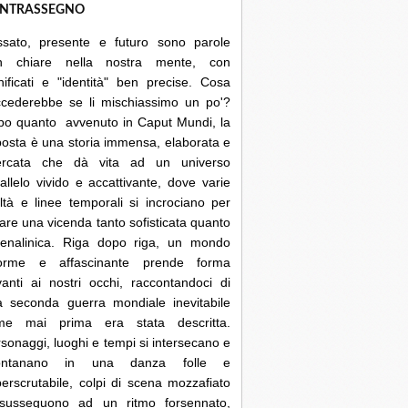
NTRASSEGNO
ssato, presente e futuro sono parole
n chiare nella nostra mente, con
nificati e "identità" ben precise. Cosa
ccederebbe se li mischiassimo un po'?
po quanto avvenuto in Caput Mundi, la
posta è una storia immensa, elaborata e
cercata che dà vita ad un universo
allelo vivido e accattivante, dove varie
ltà e linee temporali si incrociano per
are una vicenda tanto sofisticata quanto
renalinica. Riga dopo riga, un mondo
orme e affascinante prende forma
anti ai nostri occhi, raccontandoci di
a seconda guerra mondiale inevitabile
me mai prima era stata descritta.
sonaggi, luoghi e tempi si intersecano e
lontanano in una danza folle e
erscrutabile, colpi di scena mozzafiato
 susseguono ad un ritmo forsennato,