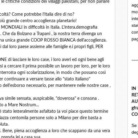
e le critiche condizioni dei villaggi pakistani, per non parlare
ag
mo
icoltà? Come potrebbe l'Italia dire di no?
int
l più grande centro accoglienza planetario!
st
MONDIALI in difficoltà in Italia. L'intera.demografia
com
. Che da Bolzano a Trapani , la nostra terra divenga un
pa
una unica grande COOP ROSSO BIANCA dell'accoglienza.
 dal loro paese assieme alle famiglie e.i propri figli, PER
___
 di lasciare le loro case, i loro averi ed ogni bene agli
 a cercare il prima possibile un lavoro per loro, per le loro
a interrotta ogni scolarizzazione, in modo che possano così
continuare a versare tasse allo "stato italiano"
 dell'esborso necessario, per mantenere nelle nostre case ,
IN
R
va simile sensata, auspicabile, "doverosa" e consona .
A
rto a Mare Nostrum...
gf
 è stato letteralmente asfaltato (a voi piace questo termine
CO
iazza centomila persone solo a Milano per dire basta a
luta.
Se
i. Bene, piena accoglienza a loro che scappano da una vera
deg
i prenda lei a casa sua.