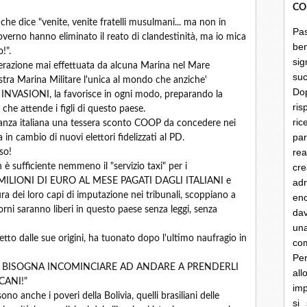
CO
che dice "venite, venite fratelli musulmani... ma non in
Pa
overno hanno eliminato il reato di clandestinità, ma io mica
be
!".
sig
erazione mai effettuata da alcuna Marina nel Mare
su
stra Marina Militare l'unica al mondo che anziche'
Do
le INVASIONI, la favorisce in ogni modo, preparando la
ris
 attende i figli di questo paese.
ri
adinanza italiana una tessera sconto COOP da concedere nei
par
n cambio di nuovi elettori fidelizzati al PD.
rea
so!
è sufficiente nemmeno il "servizio taxi" per i
cre
 MILIONI DI EURO AL MESE PAGATI DAGLI ITALIANI e
ad
ttura dei loro capi di imputazione nei tribunali, scoppiano a
en
orni saranno liberi in questo paese senza leggi, senza
dav
un
tto dalle sue origini, ha tuonato dopo l'ultimo naufragio in
co
Per
re! BISOGNA INCOMINCIARE AD ANDARE A PRENDERLI
al
CANI!"
imp
ono anche i poveri della Bolivia, quelli brasiliani delle
si