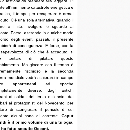
 questione da prendere alla leggera. Di
nte all'imminente catastrofe energetica e
matica, il tempo per recuperare è ormai
duto. C'è una sola alternativa, quando il
uro è finito: rivolgere lo sguardo al
sato. Forse, alterando in qualche modo
corso degli eventi passati, il presente
bierà di conseguenza. E forse, con la
sapevolezza di ciò che è accaduto, si
ò tentare di pilotare questo
mbiamento. Ma giocare con il tempo è
tremamente rischioso e la seconda
rra mondiale vedrà schierarsi in campo
rze appartenenti ad epoche
mpletamente diverse, dagli antichi
ani ai soldati del terzo millennio, dai
bari ai protagonisti del Novecento, per
tare di scongiurare il pericolo di cui
ltanto alcuni sono al corrente.
Caput
di è il primo volume di una trilogia,
 ha fatto seguito Oceani.