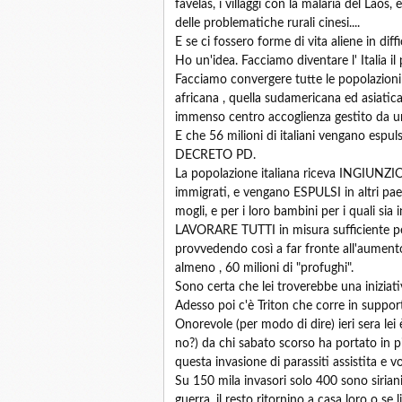
favelas, i villaggi con la malaria del Laos, 
delle problematiche rurali cinesi....
E se ci fossero forme di vita aliene in diff
Ho un'idea. Facciamo diventare l' Italia i
Facciamo convergere tutte le popolazioni 
africana , quella sudamericana ed asiatica
immenso centro accoglienza gestito da 
E che 56 milioni di italiani vengano espulsi
DECRETO PD.
La popolazione italiana riceva INGIUNZIONE
immigrati, e vengano ESPULSI in altri paesi
mogli, e per i loro bambini per i quali si
LAVORARE TUTTI in misura sufficiente per 
provvedendo così a far fronte all'aumento
almeno , 60 milioni di "profughi".
Sono certa che lei troverebbe una iniziati
Adesso poi c'è Triton che corre in suppo
Onorevole (per modo di dire) ieri sera lei
no?) da chi sabato scorso ha portato in p
questa invasione di parassiti assistita e vo
Su 150 mila invasori solo 400 sono sirian
guerra, il resto ritornino a casa loro o se l