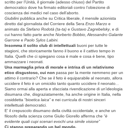
scritto per l’Unità, il giornale (adesso chiuso) del Partito
democratico dove ha firmato editoriali contro l’obiezione di
coscienza dei medici nel caso dell’aborto.
Giubilini
pubblica anche su Critica liberale, il mensile azionista
diretto dal giornalista del Corriere della Sera
Enzo Marzo
e
animato da
Stefano Rodotà (ta-ta)
e
Gustavo Zagrebelsky
, e di
cui hanno fatto parte anche
Norberto Bobbio, Alessandro Galante
Garrone
e
Paolo Sylos Labini.
Insomma il solito club di intellettuali
buoni per tutte le
stagioni, che storicamente fanno il buono e il cattivo tempo in
Italia. Quelli che ci spiegano cosa è male e cosa è bene, tipo
ammazzare i neonati.
Una marmaglia priva di morale e intrisa di un relativismo
etico disgustoso, cui non
passa per la mente nemmeno per un
attimo il contrario? Che se il feto è equiparabile al neonato, allora
uccidere il feto è un omicidio tanto quanto uccidere il neonato...
Siamo ormai alla aperta e sfacciata rivendicazione di un’ideologia
disumana che, disgraziatamente, ha anche origine in Italia, nella
cosiddetta
“bioetica laica”
e nei curricula di nostri sinceri
intellettuali democratici.
E' il crepuscolo disumano della civiltà occidentale, e anche un
filosofo della scienza come Giulio Giorello afferma che
“è
evidente quali cupi scenari evochi una simile visione”
Ci stanno preparando un bel mondo.