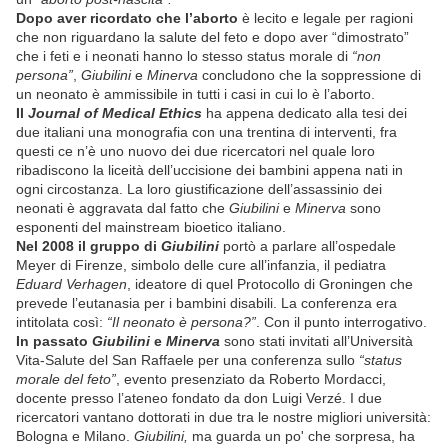
Dopo aver ricordato che l’aborto
è lecito e legale per ragioni
che non riguardano la salute del feto e dopo aver “dimostrato”
che i feti e i neonati hanno lo stesso status morale di
“non
persona”
,
Giubilini
e
Minerva
concludono che la soppressione di
un neonato è ammissibile in tutti i casi in cui lo è l’aborto.
Il
Journal of Medical Ethics
ha appena dedicato alla tesi dei
due italiani una monografia con una trentina di interventi, fra
questi ce n’è uno nuovo dei due ricercatori nel quale loro
ribadiscono la liceità dell’uccisione dei bambini appena nati in
ogni circostanza. La loro giustificazione dell’assassinio dei
neonati è aggravata dal fatto che
Giubilini
e
Minerva
sono
esponenti del mainstream bioetico italiano.
Nel 2008 il gruppo di
Giubilini
portò a parlare all’ospedale
Meyer di Firenze, simbolo delle cure all’infanzia, il pediatra
Eduard Verhagen
, ideatore di quel Protocollo di Groningen che
prevede l’eutanasia per i bambini disabili. La conferenza era
intitolata così:
“Il neonato è persona?”
. Con il punto interrogativo.
In passato
Giubilini
e
Minerva
sono stati invitati all’Università
Vita-Salute del San Raffaele per una conferenza sullo
“status
morale del feto”
, evento presenziato da Roberto Mordacci,
docente presso l’ateneo fondato da don Luigi Verzé. I due
ricercatori vantano dottorati in due tra le nostre migliori università:
Bologna e Milano.
Giubilini,
ma guarda un po' che sorpresa, ha