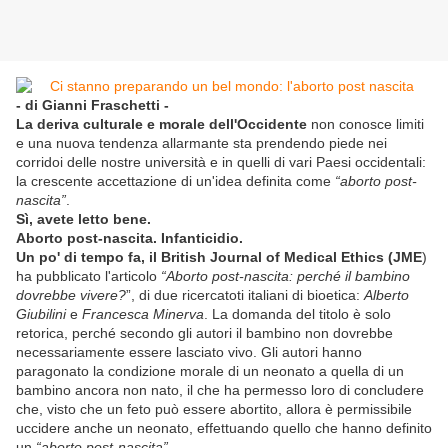
- di Gianni Fraschetti -
La deriva culturale e morale dell'Occidente
non conosce limiti
e una nuova tendenza allarmante sta prendendo piede nei
corridoi delle nostre università e in quelli di vari Paesi occidentali:
la crescente accettazione di un'idea definita come
“aborto post-
nascita”
.
Sì, avete letto bene.
Aborto post-nascita. Infanticidio.
Un po' di tempo fa, il British Journal of Medical Ethics (JME
)
ha pubblicato l'articolo
“Aborto post-nascita: perché il bambino
dovrebbe vivere?
”, di due ricercatoti italiani di bioetica:
Alberto
Giubilini
e
Francesca Minerva
. La domanda del titolo è solo
retorica, perché secondo gli autori il bambino non dovrebbe
necessariamente essere lasciato vivo. Gli autori hanno
paragonato la condizione morale di un neonato a quella di un
bambino ancora non nato, il che ha permesso loro di concludere
che, visto che un feto può essere abortito, allora è permissibile
uccidere anche un neonato, effettuando quello che hanno definito
un
“aborto post-nascita”.