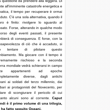
 questione da prendere alla leggera. Di
nte all'imminente catastrofe energetica e
matica, il tempo per recuperare è ormai
duto. C'è una sola alternativa, quando il
uro è finito: rivolgere lo sguardo al
sato. Forse, alterando in qualche modo
corso degli eventi passati, il presente
bierà di conseguenza. E forse, con la
sapevolezza di ciò che è accaduto, si
ò tentare di pilotare questo
mbiamento. Ma giocare con il tempo è
tremamente rischioso e la seconda
rra mondiale vedrà schierarsi in campo
rze appartenenti ad epoche
mpletamente diverse, dagli antichi
ani ai soldati del terzo millennio, dai
bari ai protagonisti del Novecento, per
tare di scongiurare il pericolo di cui
ltanto alcuni sono al corrente.
Caput
di è il primo volume di una trilogia,
 ha fatto seguito Oceani.