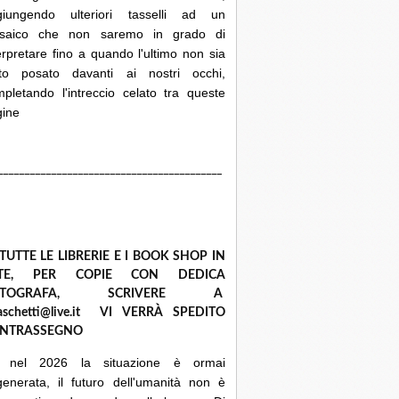
giungendo ulteriori tasselli ad un
saico che non saremo in grado di
erpretare fino a quando l'ultimo non sia
ato posato davanti ai nostri occhi,
pletando l'intreccio celato tra queste
gine
__________________________________________
 TUTTE LE LIBRERIE E I BOOK SHOP IN
ETE, PER COPIE CON DEDICA
UTOGRAFA, SCRIVERE A
raschetti@live.it VI VERRÀ SPEDITO
NTRASSEGNO
 nel 2026 la situazione è ormai
enerata, il futuro dell'umanità non è