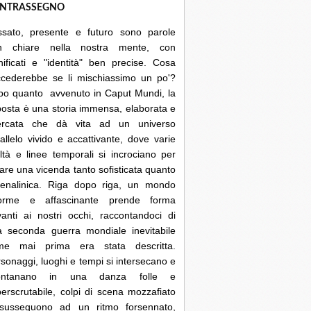
NTRASSEGNO
ssato, presente e futuro sono parole
n chiare nella nostra mente, con
nificati e "identità" ben precise. Cosa
ccederebbe se li mischiassimo un po'?
po quanto avvenuto in Caput Mundi, la
posta è una storia immensa, elaborata e
cercata che dà vita ad un universo
allelo vivido e accattivante, dove varie
ltà e linee temporali si incrociano per
are una vicenda tanto sofisticata quanto
renalinica. Riga dopo riga, un mondo
orme e affascinante prende forma
anti ai nostri occhi, raccontandoci di
a seconda guerra mondiale inevitabile
me mai prima era stata descritta.
sonaggi, luoghi e tempi si intersecano e
lontanano in una danza folle e
erscrutabile, colpi di scena mozzafiato
 susseguono ad un ritmo forsennato,