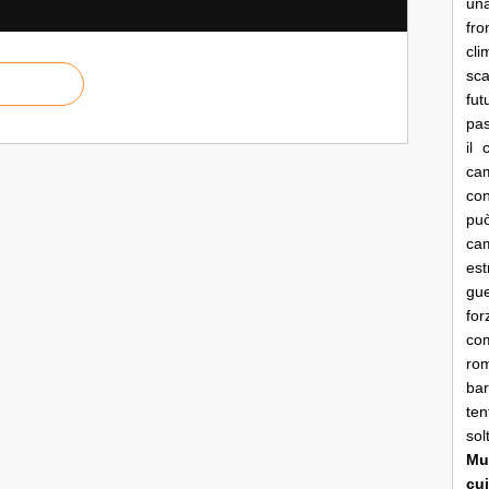
una
fro
cli
sca
fut
pas
il 
cam
con
pu
ca
es
gue
fo
co
rom
bar
ten
so
Mun
cui