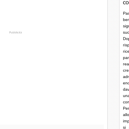
CO
Pa
be
sig
su
Pubblicità
Do
ris
ri
par
rea
cre
ad
en
dav
un
co
Per
al
imp
si