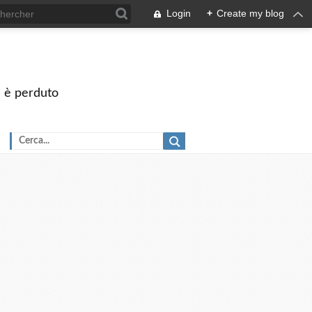
Login
+
Create my blog
on è perduto