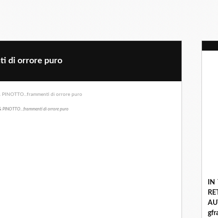
 di orrore puro
 PINOTTO...frammenti di orrore puro
IN
R
A
gf