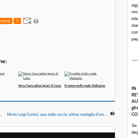
ag
mo
int
epost
0
st
com
pa
___
he:
Verso l’apocalisse ignari di tutto
Si mette molto male. Malissimo
IN
R
A
gf
CO
...partecipare alle cene di Renzi ha i suoi vantaggi..."
Morto Luigi Gorrini, asso della caccia, ultima medaglia d'oro vivente dell'aeronautica
Se
deg