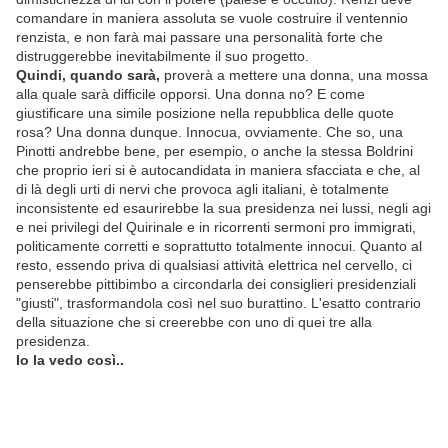
comandare in maniera assoluta se vuole costruire il ventennio
renzista, e non farà mai passare una personalità forte che
distruggerebbe inevitabilmente il suo progetto.
Quindi, quando sarà,
proverà a mettere una donna, una mossa
alla quale sarà difficile opporsi. Una donna no? E come
giustificare una simile posizione nella repubblica delle quote
rosa? Una donna dunque. Innocua, ovviamente. Che so, una
Pinotti andrebbe bene, per esempio, o anche la stessa Boldrini
che proprio ieri si è autocandidata in maniera sfacciata e che, al
di là degli urti di nervi che provoca agli italiani, è totalmente
inconsistente ed esaurirebbe la sua presidenza nei lussi, negli agi
e nei privilegi del Quirinale e in ricorrenti sermoni pro immigrati,
politicamente corretti e soprattutto totalmente innocui. Quanto al
resto, essendo priva di qualsiasi attività elettrica nel cervello, ci
penserebbe pittibimbo a circondarla dei consiglieri presidenziali
"giusti", trasformandola così nel suo burattino. L'esatto contrario
della situazione che si creerebbe con uno di quei tre alla
presidenza.
Io la vedo così..