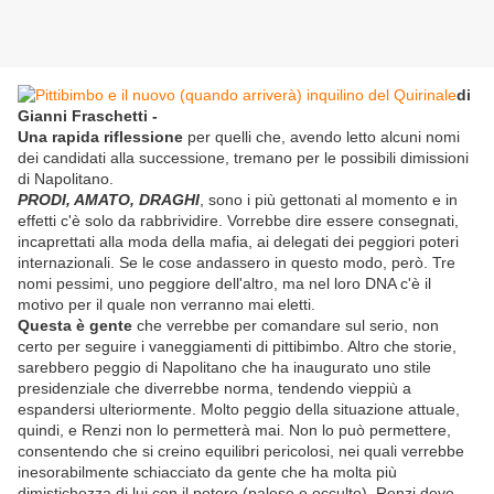
di
Gianni Fraschetti -
Una rapida riflessione
per quelli che,
avendo letto alcuni nomi
dei candidati alla successione,
tremano per le possibili dimissioni
di Napolitano.
PRODI, AMATO, DRAGHI
, sono i più gettonati al momento e in
effetti c'è solo da rabbrividire. Vorrebbe dire essere consegnati,
incaprettati alla moda della mafia, ai delegati dei peggiori poteri
internazionali. Se le cose andassero in questo modo, però. Tre
nomi pessimi, uno peggiore dell'altro, ma nel loro DNA c'è il
motivo per il quale non verranno mai eletti.
Questa è gente
che verrebbe per comandare sul serio, non
certo per seguire i vaneggiamenti di pittibimbo. Altro che storie,
sarebbero peggio di Napolitano che ha inaugurato uno stile
presidenziale che diverrebbe norma, tendendo vieppiù a
espandersi ulteriormente. Molto peggio della situazione attuale,
quindi, e Renzi non lo permetterà mai. Non lo può permettere,
consentendo che si creino equilibri pericolosi, nei quali verrebbe
inesorabilmente schiacciato da gente che ha molta più
dimistichezza di lui con il potere (palese e occulto). Renzi deve