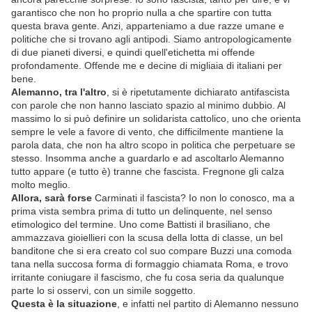
garantisco che non ho proprio nulla a che spartire con tutta
questa brava gente. Anzi, apparteniamo a due razze umane e
politiche che si trovano agli antipodi. Siamo antropologicamente
di due pianeti diversi, e quindi quell'etichetta mi offende
profondamente. Offende me e decine di migliaia di italiani per
bene.
Alemanno, tra l'altro
, si è ripetutamente dichiarato antifascista
con parole che non hanno lasciato spazio al minimo dubbio. Al
massimo lo si può definire un solidarista cattolico, uno che orienta
sempre le vele a favore di vento, che difficilmente mantiene la
parola data, che non ha altro scopo in politica che perpetuare se
stesso. Insomma anche a guardarlo e ad ascoltarlo Alemanno
tutto appare (e tutto è) tranne che fascista. Fregnone gli calza
molto meglio.
Allora, sarà forse
Carminati il fascista? Io non lo conosco, ma a
prima vista sembra prima di tutto un delinquente, nel senso
etimologico del termine. Uno come Battisti il brasiliano, che
ammazzava gioiellieri con la scusa della lotta di classe, un bel
banditone che si era creato col suo compare Buzzi una comoda
tana nella succosa forma di formaggio chiamata Roma, e trovo
irritante coniugare il fascismo, che fu cosa seria da qualunque
parte lo si osservi, con un simile soggetto.
Questa è la situazione
, e infatti nel partito di Alemanno nessuno