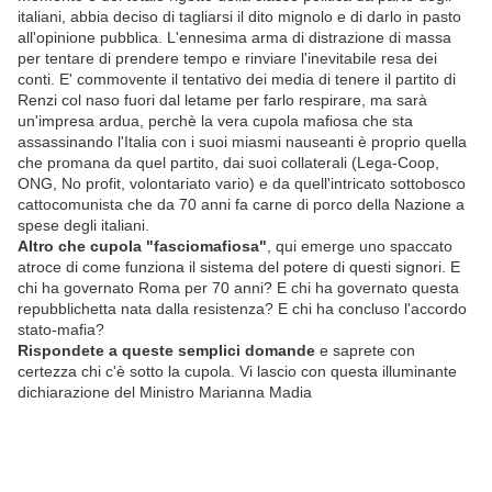
italiani, abbia deciso di tagliarsi il dito mignolo e di darlo in pasto
all'opinione pubblica. L'ennesima arma di distrazione di massa
per tentare di prendere tempo e rinviare l'inevitabile resa dei
conti. E' commovente il tentativo dei media di tenere il partito di
Renzi col naso fuori dal letame per farlo respirare, ma sarà
un'impresa ardua, perchè la vera cupola mafiosa che sta
assassinando l'Italia con i suoi miasmi nauseanti è proprio quella
che promana da quel partito, dai suoi collaterali (Lega-Coop,
ONG, No profit, volontariato vario) e da quell'intricato sottobosco
cattocomunista che da 70 anni fa carne di porco della Nazione a
spese degli italiani.
Altro che cupola "fasciomafiosa"
, qui emerge uno spaccato
atroce di come funziona il sistema del potere di questi signori. E
chi ha governato Roma per 70 anni? E chi ha governato questa
repubblichetta nata dalla resistenza? E chi ha concluso l'accordo
stato-mafia?
Rispondete a queste semplici domande
e saprete con
certezza chi c'è sotto la cupola. Vi lascio con questa illuminante
dichiarazione del Ministro Marianna Madia