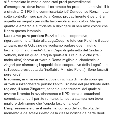
si è stracciato le vesti o sono stati presi provvedimenti
d'emergenza, dove invece il terremoto ha prodotto danni visibili è
a sinistra. O il PD l'ho commissariato io? Dunque, se Renzi mette
sotto controllo il suo partito a Roma, probabilmente è perchè si
aspetta un seguito per nulla favorevole ai suoi colori. Ma già
quanto è emerso è sufficiente a dipingere di ben altro colore che
il nero questo letamaio.
Lasciamo pure perdere
Buzzi e le sue cooperative,
rigorosamente affiliate alla LegaCoop, le foto con Poletti e il capo
zingaro, ma di Odivaine ne vogliamo parlare due minuti o
facciamo finta di niente? Era il Capo di gabinetto del Sindaco
Veltroni, non un quaquaraqua qualsiasi. Era quello che (tra il
molto altro) faceva arrivare a Roma migliaia di clandestini e
zingari per sfamare gli appetiti delle cooperative della LegaCoop
(all'epoca presieduta dall'ineffabile Ministro Poletti). Sono fascisti
pure loro?
Insomma, in una vicenda
dove gli schizzi di merda sono già
arrivati a inzaccherare perfino l'abito virginale del presidente della
regione, il buon Zingaretti, forieri di uno tsunami del quale si
avverte il rombo in avvicinamento e il PD cerca di cautelarsi
commissariando il partito romano, la nostra stampa non trova
migliore definizione che "cupola fasciomafiosa".
L'impressione è che il sistema
, conscio della difficoltà del
momento e del totale rigetto della classe politica da parte degli