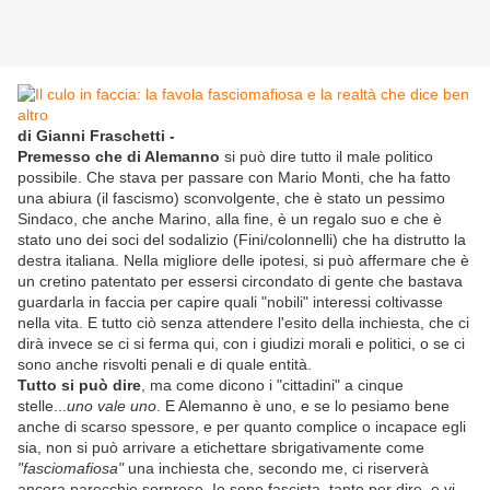
di Gianni Fraschetti -
Premesso che di Alemanno
si può dire tutto il male politico
possibile. Che stava per passare con Mario Monti, che ha fatto
una abiura (il fascismo) sconvolgente, che è stato un pessimo
Sindaco, che anche Marino, alla fine, è un regalo suo e che è
stato uno dei soci del sodalizio (Fini/colonnelli) che ha distrutto la
destra italiana. Nella migliore delle ipotesi, si può affermare che è
un cretino patentato per essersi circondato di gente che bastava
guardarla in faccia per capire quali "nobili" interessi coltivasse
nella vita. E tutto ciò senza attendere l'esito della inchiesta, che ci
dirà invece se ci si ferma qui, con i giudizi morali e politici, o se ci
sono anche risvolti penali e di quale entità.
Tutto si può dire
, ma come dicono i "cittadini" a cinque
stelle...
uno vale uno
. E Alemanno è uno, e se lo pesiamo bene
anche di scarso spessore, e per quanto complice o incapace egli
sia, non si può arrivare a etichettare sbrigativamente come
"fasciomafiosa"
una inchiesta che, secondo me, ci riserverà
ancora parecchie sorprese. Io sono fascista, tanto per dire, e vi