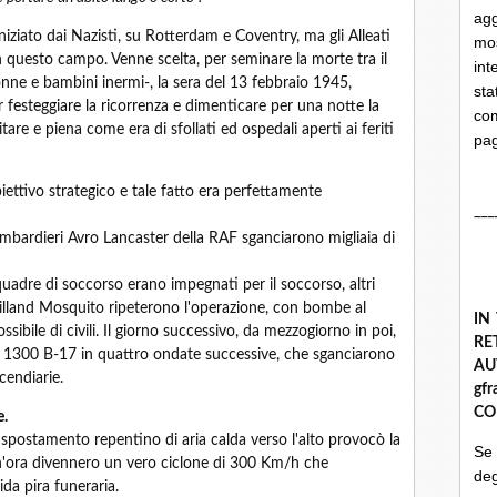
ag
iziato dai Nazisti, su Rotterdam e Coventry, ma gli Alleati
mo
n questo campo. Venne scelta, per seminare la morte tra il
int
nne e bambini inermi-, la sera del 13 febbraio 1945,
st
 festeggiare la ricorrenza e dimenticare per una notte la
com
are e piena come era di sfollati ed ospedali aperti ai feriti
pa
ettivo strategico e tale fatto era perfettamente
___
mbardieri Avro Lancaster della RAF sganciarono migliaia di
quadre di soccorso erano impegnati per il soccorso, altri
lland Mosquito ripeterono l'operazione, con bombe al
IN
ibile di civili. Il giorno successivo, da mezzogiorno in poi,
R
re 1300 B-17 in quattro ondate successive, che sganciarono
A
cendiarie.
gf
CO
e.
spostamento repentino di aria calda verso l'alto provocò la
Se
'ora divennero un vero ciclone di 300 Km/h che
deg
rida pira funeraria.