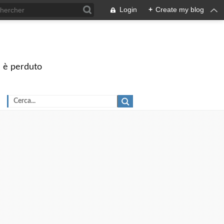
Login
+
Create my blog
on è perduto