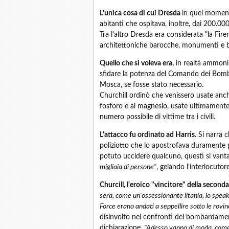
L'unica cosa di cui Dresda
in quel moment
abitanti che ospitava, inoltre, dai 200.000
Tra l'altro Dresda era considerata "la Fire
architettoniche barocche, monumenti e be
Quello che si voleva era,
in realtà ammonire 
sfidare la potenza del Comando dei Bomba
Mosca, se fosse stato necessario.
Churchill ordinò che venissero usate anch
fosforo e al magnesio, usate ultimamente 
numero possibile di vittime tra i civili.
L'attacco fu ordinato ad Harris.
Si narra c
poliziotto che lo apostrofava duramente 
potuto uccidere qualcuno, questi si vant
migliaia di persone"
, gelando l'interlocutore
Churcill, l'eroico "vincitore" della seconda
sera, come un'ossessionante litania, lo spe
Force erano andati a seppellire sotto le rovi
disinvolto nei confronti dei bombardamenti
dichiarazione,
"Adesso vanno di moda, come 