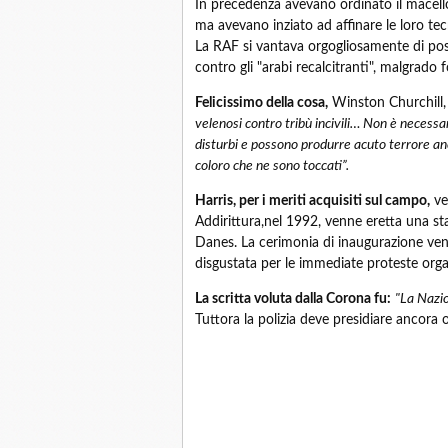
In precedenza avevano ordinato il macell
ma avevano inziato ad affinare le loro tec
La RAF si vantava orgogliosamente di poss
contro gli "arabi recalcitranti", malgrado 
Felicissimo della cosa,
Winston Churchill
velenosi contro tribù incivili… Non è necessar
disturbi e possono produrre acuto terrore an
coloro che ne sono toccati”.
Harris, per i meriti acquisiti sul campo,
ve
Addirittura,nel 1992, venne eretta una sta
Danes. La cerimonia di inaugurazione ven
disgustata per le immediate proteste org
La scritta voluta dalla Corona fu:
"La Nazi
Tuttora la polizia deve presidiare ancora o