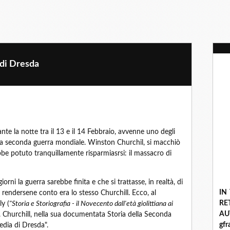
o di Dresda
nte la notte tra il 13 e il 14 Febbraio, avvenne uno degli
tera seconda guerra mondiale. Winston Churchil, si macchiò
be potuto tranquillamente risparmiasrsi: il massacro di
iorni la guerra sarebbe finita e che si trattasse, in realtà, di
IN
a rendersene conto era lo stesso Churchill. Ecco, al
R
y (
"Storia e Storiografia - il Novecento dall'età giolittiana ai
A
 Churchill, nella sua documentata Storia della Seconda
gf
edia di Dresda".