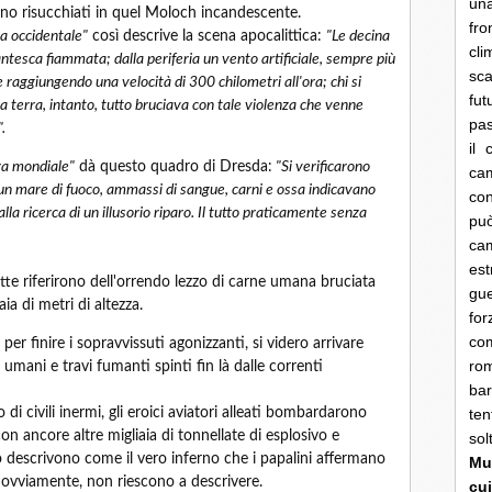
una
no risucchiati in quel Moloch incandescente.
fro
a occidentale"
così descrive la scena apocalittica:
"Le decina
cli
gantesca fiammata; dalla periferia un vento artificiale, sempre più
sca
e raggiungendo una velocità di 300 chilometri all'ora; chi si
fut
; a terra, intanto, tutto bruciava con tale violenza che venne
pas
.
il 
ra mondiale"
dà questo quadro di Dresda:
"Si verificarono
cam
 un mare di fuoco, ammassi di sangue, carni e ossa indicavano
con
la ricerca di un illusorio riparo. Il tutto praticamente senza
pu
ca
es
otte riferirono dell'orrendo lezzo di carne umana bruciata
gue
ia di metri di altezza.
fo
co
per finire i sopravvissuti agonizzanti, si videro arrivare
rom
umani e travi fumanti spinti fin là dalle correnti
bar
i civili inermi, gli eroici aviatori alleati bombardarono
ten
on ancore altre migliaia di tonnellate di esplosivo e
so
lo descrivono come il vero inferno che i papalini affermano
Mun
, ovviamente, non riescono a descrivere.
cui