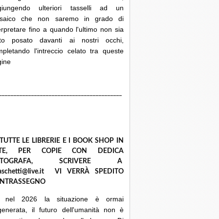
giungendo ulteriori tasselli ad un
saico che non saremo in grado di
erpretare fino a quando l'ultimo non sia
ato posato davanti ai nostri occhi,
pletando l'intreccio celato tra queste
gine
__________________________________________
 TUTTE LE LIBRERIE E I BOOK SHOP IN
ETE, PER COPIE CON DEDICA
UTOGRAFA, SCRIVERE A
raschetti@live.it VI VERRÀ SPEDITO
NTRASSEGNO
 nel 2026 la situazione è ormai
enerata, il futuro dell'umanità non è