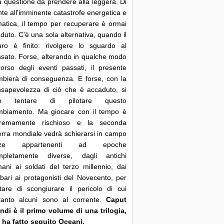
 questione da prendere alla leggera. Di
nte all'imminente catastrofe energetica e
matica, il tempo per recuperare è ormai
duto. C'è una sola alternativa, quando il
uro è finito: rivolgere lo sguardo al
sato. Forse, alterando in qualche modo
corso degli eventi passati, il presente
bierà di conseguenza. E forse, con la
sapevolezza di ciò che è accaduto, si
ò tentare di pilotare questo
mbiamento. Ma giocare con il tempo è
tremamente rischioso e la seconda
rra mondiale vedrà schierarsi in campo
rze appartenenti ad epoche
mpletamente diverse, dagli antichi
ani ai soldati del terzo millennio, dai
bari ai protagonisti del Novecento, per
tare di scongiurare il pericolo di cui
ltanto alcuni sono al corrente.
Caput
di è il primo volume di una trilogia,
 ha fatto seguito Oceani.