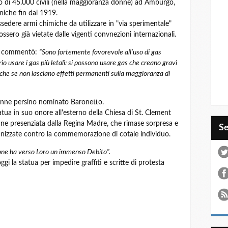
o di 45.000 civili (nella maggioranza donne) ad Amburgo,
niche fin dal 1919.
edere armi chimiche da utilizzare in "via sperimentale"
fossero già vietate dalle vigenti convnezioni internazionali.
, commentò:
“Sono fortemente favorevole all’uso di gas
io usare i gas più letali: si possono usare gas che creano gravi
che se non lasciano effetti permanenti sulla maggioranza di
nne persino nominato Baronetto.
tua in suo onore all'esterno della Chiesa di St. Clement
ne presenziata dalla Regina Madre, che rimase sorpresa e
S
anizzate contro la commemorazione di cotale individuo.
one ha verso Loro un immenso Debito".
ggi la statua per impedire graffiti e scritte di protesta