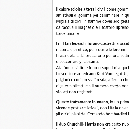
Il calore sciolse a terra i civili
come gomma v
alti stivali di gomma per camminare in qu
Migliaia di civili in fiamme dovettero gett
dall'acqua il magnesio e il fosforo ripr
torce umane.
I militari tedeschi furono costretti
a uccide
materiale piretico, per ridurre le loro im
I resti della città bruciarono per una sett
o soccorrere gli abitanti.
Alla fine le vittime furono superiori a qu
Lo scrittore americano Kurt Vonnegut Jr
prigioniero nei pressi Dresda, afferma che 
di guerra alleati, ma il numero esatto non
sfollati non registrati.
Questo trattamento inumano,
in un primo
vicende post armistiziali, con l'Italia div
gli orridi piani del Comando bombardieri 
Il duo Churchill- Harris
non era certo nuo