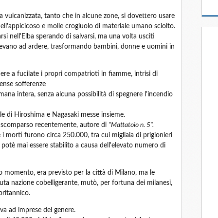
ulcanizzata, tanto che in alcune zone, si dovettero usare
ell'appicicoso e molle crogiuolo di materiale umano sciolto.
arsi nell'Elba sperando di salvarsi, ma una volta usciti
endevano ad ardere, trasformando bambini, donne e uomini in
re a fucilate i propri compatrioti in fiamme, intrisi di
mense sofferenze
imana intera, senza alcuna possibilità di spegnere l'incendio
elle di Hiroshima e Nagasaki messe insieme.
., scomparso recentemente, autore di
"Mattatoio n. 5".
i morti furono circa 250.000, tra cui migliaia di prigionieri
 potè mai essere stabilito a causa dell'elevato numero di
 momento, era previsto per la città di Milano, ma le
enuta nazione cobelligerante, mutò, per fortuna dei milanesi,
britannico.
va ad imprese del genere.