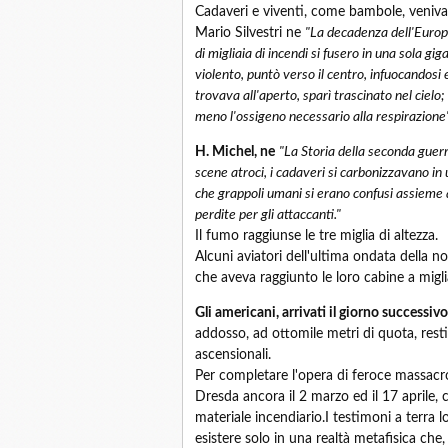
Cadaveri e viventi, come bambole, veniva
Mario Silvestri ne
"La decadenza dell'Europ
di migliaia di incendi si fusero in una sola gi
violento, puntò verso il centro, infuocandosi 
trovava all'aperto, sparì trascinato nel cielo
meno l'ossigeno necessario alla respirazione"
H. Michel, ne
"La Storia della seconda guer
scene atroci, i cadaveri si carbonizzavano in
che grappoli umani si erano confusi assieme al
perdite per gli attaccanti."
Il fumo raggiunse le tre miglia di altezza.
Alcuni aviatori dell'ultima ondata della n
che aveva raggiunto le loro cabine a miglia
Gli americani, arrivati il giorno successivo
addosso, ad ottomile metri di quota, resti 
ascensionali.
Per completare l'opera di feroce massacro d
Dresda ancora il 2 marzo ed il 17 aprile, c
materiale incendiario.I testimoni a terra 
esistere solo in una realtà metafisica che