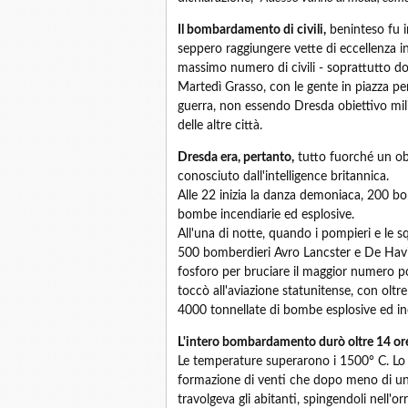
Il bombardamento di civili,
beninteso fu in
seppero raggiungere vette di eccellenza i
massimo numero di civili - soprattutto do
Martedì Grasso, con le gente in piazza per
guerra, non essendo Dresda obiettivo milit
delle altre città.
Dresda era, pertanto,
tutto fuorché un obi
conosciuto dall'intelligence britannica.
Alle 22 inizia la danza demoniaca, 200 bo
bombe incendiarie ed esplosive.
All'una di notte, quando i pompieri e le s
500 bomberdieri Avro Lancster e De Havi
fosforo per bruciare il maggior numero poss
toccò all'aviazione statunitense, con olt
4000 tonnellate di bombe esplosive ed in
L'intero bombardamento durò oltre 14 or
Le temperature superarono i 1500° C. Lo 
formazione di venti che dopo meno di un
travolgeva gli abitanti, spingendoli nell'or