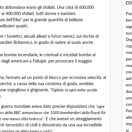
CO
o abbondava erano gli sfollati. Una città di 600.000
Pa
 ai 400.000 sfollati, tutti donne e bambini.
be
nze dell'Elba" per la grande quantità di bellezze
llissimi quadri.
sig
su
i Sovietici, attuali alleati e futuri nemici, sul rischio di
Do
rdieri Britannico, in grado di radere al suolo anche
ris
ri
e bombe incendiarie, le criminali e micidiali bombe al
par
dagli americani a Fallujah, per provocare il maggior
rea
cre
he, fermato ad un posto di blocco per eccessiva velocità, al
ad
perché, a causa della sua condotta di guida, avrebbe
en
asse orgoglioso e ghignante,
"Figliolo, io ogni notte uccido
dav
.
un
co
guerra mondiale aveva dato precise disposizioni che
"ogni
Per
aker della BBC annunciasse che 1000 bombardieri della Royal Air
al
ne una nuova città tedesca"
. E che avesse un atteggiamento
imp
 terroristici di civili è dimostrato da una sua incredibile
si
portare un abito lungo o corto".