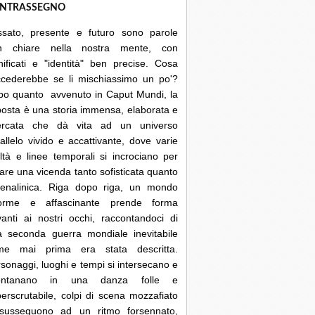
NTRASSEGNO
ssato, presente e futuro sono parole
n chiare nella nostra mente, con
nificati e "identità" ben precise. Cosa
ccederebbe se li mischiassimo un po'?
po quanto avvenuto in Caput Mundi, la
posta è una storia immensa, elaborata e
cercata che dà vita ad un universo
allelo vivido e accattivante, dove varie
ltà e linee temporali si incrociano per
are una vicenda tanto sofisticata quanto
renalinica. Riga dopo riga, un mondo
orme e affascinante prende forma
anti ai nostri occhi, raccontandoci di
a seconda guerra mondiale inevitabile
me mai prima era stata descritta.
sonaggi, luoghi e tempi si intersecano e
lontanano in una danza folle e
erscrutabile, colpi di scena mozzafiato
 susseguono ad un ritmo forsennato,