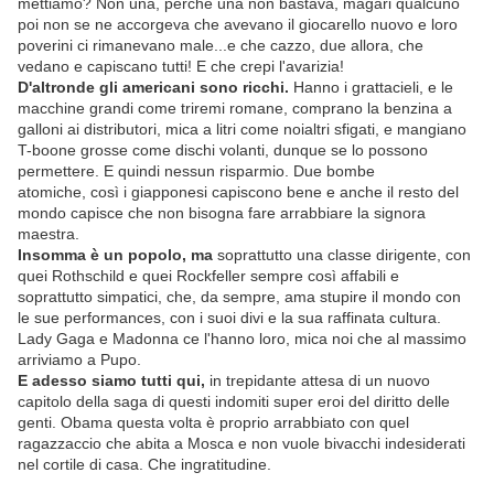
mettiamo? Non una, perchè una non bastava, magari qualcuno
poi non se ne accorgeva che avevano il giocarello nuovo e loro
poverini ci rimanevano male...e che cazzo, due allora, che
vedano e capiscano tutti! E che crepi l'avarizia!
D'altronde gli americani sono ricchi.
Hanno i grattacieli, e le
macchine grandi come triremi romane, comprano la benzina a
galloni ai distributori, mica a litri come noialtri sfigati, e mangiano
T-boone grosse come dischi volanti, dunque se lo possono
permettere. E quindi nessun risparmio. Due bombe
atomiche, così i giapponesi capiscono bene e anche il resto del
mondo capisce che non bisogna fare arrabbiare la signora
maestra.
Insomma è un popolo, ma
soprattutto una classe dirigente, con
quei Rothschild e quei Rockfeller sempre così affabili e
soprattutto simpatici, che, da sempre, ama stupire il mondo con
le sue performances, con i suoi divi e la sua raffinata cultura.
Lady Gaga e Madonna ce l'hanno loro, mica noi che al massimo
arriviamo a Pupo.
E adesso siamo tutti qui,
in trepidante attesa di un nuovo
capitolo della saga di questi indomiti super eroi del diritto delle
genti. Obama questa volta è proprio arrabbiato con quel
ragazzaccio che abita a Mosca e non vuole bivacchi indesiderati
nel cortile di casa. Che ingratitudine.