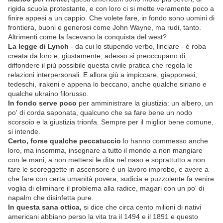
rigida scuola protestante, e con loro ci si mette veramente poco a
finire appesi a un cappio. Che volete fare, in fondo sono uomini di
frontiera, buoni e generosi come John Wayne, ma rudi, tanto.
Altrimenti come la facevano la conquista del west?
La legge di Lynch
- da cui lo stupendo verbo, linciare - è roba
creata da loro e, giustamente, adesso si preoccupano di
diffondere il più possibile questa civile pratica che regola le
relazioni interpersonali. E allora giù a impiccare, giapponesi,
tedeschi, irakeni e appena lo beccano, anche qualche siriano e
qualche ukraino filorusso.
In fondo serve poco
per amministrare la giustizia: un albero, un
po' di corda saponata, qualcuno che sa fare bene un nodo
scorsoio e la giustizia trionfa. Sempre per il miglior bene comune,
si intende.
Certo, forse qualche peccatuccio
lo hanno commesso anche
loro, ma insomma, insegnare a tutto il mondo a non mangiare
con le mani, a non mettersi le dita nel naso e soprattutto a non
fare le scoreggette in ascensore è un lavoro improbo, e avere a
che fare con certa umanità povera, sudicia e puzzolente fa venire
voglia di eliminare il problema alla radice, magari con un po' di
napalm che disinfetta pure.
In questa sana ottica,
si dice che circa cento milioni di nativi
americani abbiano perso la vita tra il 1494 e il 1891 e questo