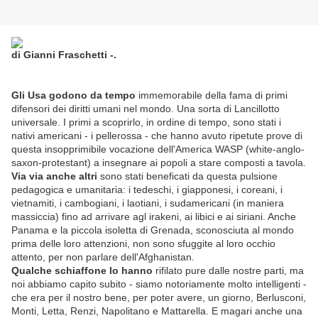
di Gianni Fraschetti -.
Gli Usa godono da tempo
immemorabile della fama di primi
difensori dei diritti umani nel mondo. Una sorta di Lancillotto
universale. I primi a scoprirlo, in ordine di tempo, sono stati i
nativi americani - i pellerossa - che hanno avuto ripetute prove di
questa insopprimibile vocazione dell'America WASP (white-anglo-
saxon-protestant) a insegnare ai popoli a stare composti a tavola.
Via via anche altri
sono stati beneficati da questa pulsione
pedagogica e umanitaria: i tedeschi, i giapponesi, i coreani, i
vietnamiti, i cambogiani, i laotiani, i sudamericani (in maniera
massiccia) fino ad arrivare agl irakeni, ai libici e ai siriani. Anche
Panama e la piccola isoletta di Grenada, sconosciuta al mondo
prima delle loro attenzioni, non sono sfuggite al loro occhio
attento, per non parlare dell'Afghanistan.
Qualche schiaffone lo hanno
rifilato pure dalle nostre parti, ma
noi abbiamo capito subito - siamo notoriamente molto intelligenti -
che era per il nostro bene, per poter avere, un giorno, Berlusconi,
Monti, Letta, Renzi, Napolitano e Mattarella. E magari anche una