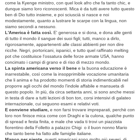
come la Kyenge ministro, con quel look afro che fa tanto chic, e
dunque siamo loro riconoscenti. Mica è da tutti avere tutto questo
ben di Dio tutto insieme, e poi sciuscià si nasce e noi
modestamente, quanto a lustrare le scarpe con la lingua, non
siamo secondi a nessuno.
L'America è fatta così.
E' generosa e si dona, e dona alle genti
di tutto il mondo il sangue dei suoi figli; tutti, manco a dirlo,
rigorosamente, appartenenti alle classi abbienti per non dire
ricche. Negri, portoricani, ispanici, e tutto quel raffinato melting
pot che costituisce l'ossatura delle forze armate USA, hanno
concimato i campi di grano e di riso di mezzo mondo.
La spinta americana verso il bene
e la buona educazione è
inarrestabile, così come la insopprimibile vocazione umanitaria
che li anima e ha prodotto momenti di storia indimenticabili nel
proporre agli occhi del mondo l'indole affabile e mansueta di
questo popolo. In più, da circa settanta anni, si sono anche messi
in testa di dare a tutti lezioni di bon ton, corsi intensivi di galateo
internazionale, cui seguono esami e relativi voti.
E conviene studiare,
e non farsi trovare impreparati, perchè con
loro non finisce mica come con Draghi e la culona, qualche punto
di spread e festa finita, e male che vada ti trovi un piazzista
fiorentino della Folletto a palazzo Chigi o il buon nonno Mario
che tanto bene ha fatto alle famiglie italiane.
Manco per niente,
questi americani sono molto più severi, di