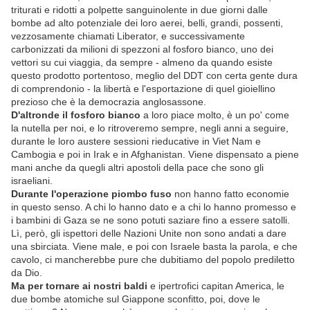
triturati e ridotti a polpette sanguinolente in due giorni dalle
bombe ad alto potenziale dei loro aerei, belli, grandi, possenti,
vezzosamente chiamati Liberator, e successivamente
carbonizzati da milioni di spezzoni al fosforo bianco, uno dei
vettori su cui viaggia, da sempre - almeno da quando esiste
questo prodotto portentoso, meglio del DDT con certa gente dura
di comprendonio - la libertà e l'esportazione di quel gioiellino
prezioso che è la democrazia anglosassone.
D'altronde il fosforo bianco
a loro piace molto, è un po' come
la nutella per noi, e lo ritroveremo sempre, negli anni a seguire,
durante le loro austere sessioni rieducative in Viet Nam e
Cambogia e poi in Irak e in Afghanistan. Viene dispensato a piene
mani anche da quegli altri apostoli della pace che sono gli
israeliani.
Durante l'operazione piombo fuso
non hanno fatto economie
in questo senso. A chi lo hanno dato e a chi lo hanno promesso e
i bambini di Gaza se ne sono potuti saziare fino a essere satolli.
Lì, però, gli ispettori delle Nazioni Unite non sono andati a dare
una sbirciata. Viene male, e poi con Israele basta la parola, e che
cavolo, ci mancherebbe pure che dubitiamo del popolo prediletto
da Dio.
Ma per tornare ai nostri baldi
e ipertrofici capitan America, le
due bombe atomiche sul Giappone sconfitto, poi, dove le