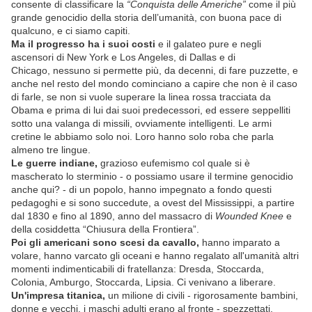
consente di classificare la
“Conquista delle Americhe”
come il più
grande genocidio della storia dell’umanità, con buona pace di
qualcuno, e ci siamo capiti.
Ma il progresso ha i suoi costi
e il galateo pure e negli
ascensori di New York e Los Angeles, di Dallas e di
Chicago, nessuno si permette più, da decenni, di fare puzzette, e
anche nel resto del mondo cominciano a capire che non è il caso
di farle, se non si vuole superare la linea rossa tracciata da
Obama e prima di lui dai suoi predecessori, ed essere seppelliti
sotto una valanga di missili, ovviamente intelligenti. Le armi
cretine le abbiamo solo noi. Loro hanno solo roba che parla
almeno tre lingue.
Le guerre indiane,
grazioso eufemismo col quale si è
mascherato lo sterminio - o possiamo usare il termine genocidio
anche qui? - di un popolo, hanno impegnato a fondo questi
pedagoghi e si sono succedute, a ovest del Mississippi, a partire
dal 1830 e fino al 1890, anno del massacro di
Wounded Knee
e
della cosiddetta “Chiusura della Frontiera”.
Poi gli americani sono scesi da cavallo,
hanno imparato a
volare, hanno varcato gli oceani e hanno regalato all'umanità altri
momenti indimenticabili di fratellanza: Dresda, Stoccarda,
Colonia, Amburgo, Stoccarda, Lipsia. Ci venivano a liberare.
Un'impresa titanica,
un milione di civili - rigorosamente bambini,
donne e vecchi, i maschi adulti erano al fronte - spezzettati,