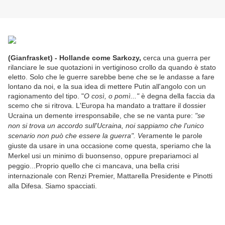
(Gianfrasket) - Hollande come Sarkozy,
cerca una guerra per
rilanciare le sue quotazioni in vertiginoso crollo da quando è stato
eletto. Solo che le guerre sarebbe bene che se le andasse a fare
lontano da noi, e la sua idea di mettere Putin all'angolo con un
ragionamento del tipo. "
O così, o pomì..."
è degna della faccia da
scemo che si ritrova. L'Europa ha mandato a trattare il dossier
Ucraina un demente irresponsabile, che se ne vanta pure:
"s
e
non si trova un accordo sull'Ucraina, noi sappiamo che l'unico
scenario non può che essere la guerra". V
eramente le parole
giuste da usare in una occasione come questa,
speriamo che la
Merkel usi un minimo di buonsenso, oppure prepariamoci al
peggio...Proprio quello che ci mancava, una bella crisi
internazionale con Renzi Premier, Mattarella Presidente e Pinotti
alla Difesa. Siamo spacciati.