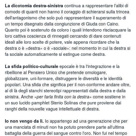
La dicotomia destra-sinistra
continua a rappresentare l'alibi di
comodo di quanti non hanno il coraggio di schierarsi sulla trincea
dell'antagonismo che solo può rappresentare il superamento di
un tempo disegnato dalla congiunzione di Giuda con Caino.
Quanto poi è sostenuto da coloro i quali intendono risciacquare la
loro cattiva coscienza di rinnegati cercando di dare contenuti
ideali alle loro scelte di potere, vale appena ricordare che la
destra o è «destra» o è «sociale»: nel momento in cui la destra si
fa sociale automaticamente si estingue come destra.
La sfida politico-culturale
epocale è tra l'integrazione e la
ribellione al Pensiero Unico che pretende omologare,
globalizzare, uni-formare, distruggere le diversità e le identità
popolari. Una sfida che significa per il non-conforme andare oltre,
al di là degli stanchi stereotipi rappresentati dalla destra e dalla
sinistra. Anche
«per farla finita con la destra»
come sostiene in
un suo lucido pamphlet Stenio Solinas che pure proviene dai
ranghi della nouvelle vague intellettuale di destra.
Io non vengo da lì.
Io appartengo ad una generazione che per
una manciata di minuti non ha potuto prendere parte all'ultima
battaglia della guerra del sangue contro l'oro. Non fui nel tempo