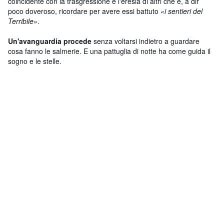
coincidente con la trasgressione e l'eresia di altri che è, a dir
poco doveroso, ricordare per avere essi battuto
«i sentieri del
Terribile»
.
Un'avanguardia procede
senza voltarsi indietro a guardare
cosa fanno le salmerie. E una pattuglia di notte ha come guida il
sogno e le stelle.