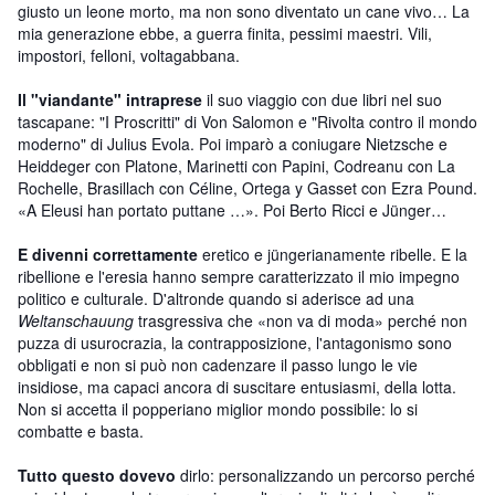
giusto un leone morto, ma non sono diventato un cane vivo… La
mia generazione ebbe, a guerra finita, pessimi maestri. Vili,
impostori, felloni, voltagabbana.
Il "viandante" intraprese
il suo viaggio con due libri nel suo
tascapane: "I Proscritti" di Von Salomon e "Rivolta contro il mondo
moderno" di Julius Evola. Poi imparò a coniugare Nietzsche e
Heiddeger con Platone, Marinetti con Papini, Codreanu con La
Rochelle, Brasillach con Céline, Ortega y Gasset con Ezra Pound.
«A Eleusi han portato puttane …». Poi Berto Ricci e Jünger…
E divenni correttamente
eretico e jüngerianamente ribelle. E la
ribellione e l'eresia hanno sempre caratterizzato il mio impegno
politico e culturale. D'altronde quando si aderisce ad una
Weltanschauung
trasgressiva che «non va di moda» perché non
puzza di usurocrazia, la contrapposizione, l'antagonismo sono
obbligati e non si può non cadenzare il passo lungo le vie
insidiose, ma capaci ancora di suscitare entusiasmi, della lotta.
Non si accetta il popperiano miglior mondo possibile: lo si
combatte e basta.
Tutto questo dovevo
dirlo: personalizzando un percorso perché