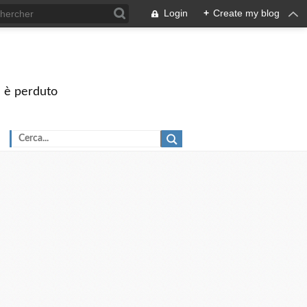
Login
+
Create my blog
on è perduto