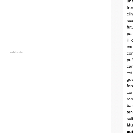
una
fro
cli
sca
fut
pas
il 
cam
Pubblicità
con
pu
ca
es
gue
fo
co
rom
bar
ten
so
Mun
cui