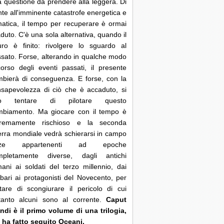
 questione da prendere alla leggera. Di
nte all'imminente catastrofe energetica e
matica, il tempo per recuperare è ormai
duto. C'è una sola alternativa, quando il
uro è finito: rivolgere lo sguardo al
sato. Forse, alterando in qualche modo
corso degli eventi passati, il presente
bierà di conseguenza. E forse, con la
sapevolezza di ciò che è accaduto, si
ò tentare di pilotare questo
mbiamento. Ma giocare con il tempo è
tremamente rischioso e la seconda
rra mondiale vedrà schierarsi in campo
rze appartenenti ad epoche
mpletamente diverse, dagli antichi
ani ai soldati del terzo millennio, dai
bari ai protagonisti del Novecento, per
tare di scongiurare il pericolo di cui
ltanto alcuni sono al corrente.
Caput
di è il primo volume di una trilogia,
 ha fatto seguito Oceani.