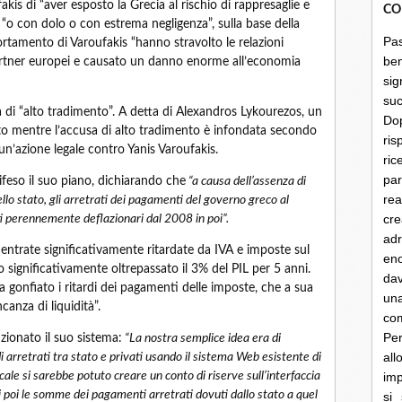
is di “aver esposto la Grecia al rischio di rappresaglie e
CO
i “o con dolo o con estrema negligenza”, sulla base della
Pa
ortamento di Varoufakis “hanno stravolto le relazioni
be
partner europei e causato un danno enorme all’economia
sig
su
 di “alto tradimento”. A detta di Alexandros Lykourezos, un
Do
to mentre l’accusa di alto tradimento è infondata secondo
ris
n’azione legale contro Yanis Varoufakis.
ri
par
ifeso il suo piano, dichiarando che
“a causa dell’assenza di
rea
llo stato, gli arretrati dei pagamenti del governo greco al
cre
ati perennemente deflazionari dal 2008 in poi”.
ad
entrate significativamente ritardate da IVA e imposte sul
en
 significativamente oltrepassato il 3% del PIL per 5 anni.
dav
 ha gonfiato i ritardi dei pagamenti delle imposte, che a sua
un
canza di liquidità”.
co
Per
ionato il suo sistema:
“La nostra semplice idea era di
al
 arretrati tra stato e privati usando il sistema Web esistente di
ale si sarebbe potuto creare un conto di riserve sull’interfaccia
imp
i poi le somme dei pagamenti arretrati dovuti dallo stato a quel
si