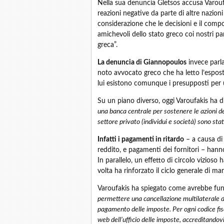
Nella sua denuncia Gletsos accusa Varoufak
reazioni negative da parte di altre nazion
considerazione che le decisioni e il comp
amichevoli dello stato greco coi nostri 
greca”.
La denuncia di Giannopoulos
invece parla
noto avvocato greco che ha letto l’espos
lui esistono comunque i presupposti per u
Su un piano diverso, oggi Varoufakis ha d
una banca centrale per sostenere le azioni de
settore privato (individui e società) sono st
Infatti i pagamenti in ritardo
– a causa di 
reddito, e pagamenti dei fornitori – hanno
In parallelo, un effetto di circolo vizioso
volta ha rinforzato il ciclo generale di man
Varoufakis ha spiegato come avrebbe funz
permettere una cancellazione multilaterale di
pagamento delle imposte. Per ogni codice fisc
web dell’ufficio delle imposte, accreditandov