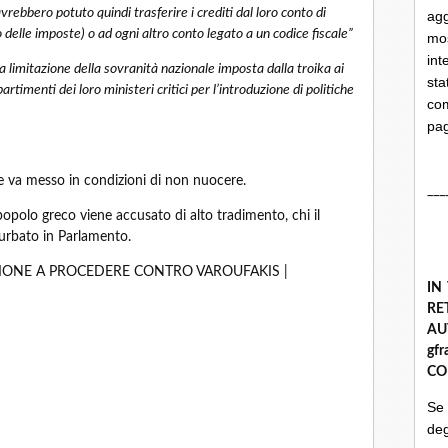
 avrebbero potuto quindi trasferire i crediti dal loro conto di
ag
 delle imposte) o ad ogni altro conto legato a un codice fiscale”
mo
int
a limitazione della sovranità nazionale imposta dalla troika ai
st
partimenti dei loro ministeri critici per l’introduzione di politiche
com
pa
ie va messo in condizioni di non nuocere.
___
 popolo greco viene accusato di alto tradimento, chi il
turbato in Parlamento.
AZIONE A PROCEDERE CONTRO VAROUFAKIS |
IN
R
A
gf
CO
Se
deg