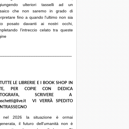
giungendo ulteriori tasselli ad un
saico che non saremo in grado di
erpretare fino a quando l'ultimo non sia
ato posato davanti ai nostri occhi,
pletando l'intreccio celato tra queste
gine
__________________________________________
 TUTTE LE LIBRERIE E I BOOK SHOP IN
ETE, PER COPIE CON DEDICA
UTOGRAFA, SCRIVERE A
raschetti@live.it VI VERRÀ SPEDITO
NTRASSEGNO
 nel 2026 la situazione è ormai
enerata, il futuro dell'umanità non è