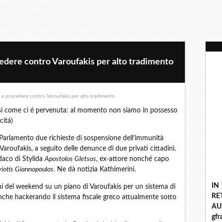
cedere contro Varoufakis per alto tradimento
sí come ci é pervenuta: al momento non siamo in possesso
citá)
Parlamento due richieste di sospensione dell’immunità
Varoufakis, a seguito delle denunce di due privati cittadini.
daco di Stylida
Apostolos Gletsos
, ex-attore nonché capo
iotis Giannopoulos
. Ne dà notizia Kathimerini.
IN
oni del weekend su un piano di Varoufakis per un sistema di
R
anche hackerando il sistema fiscale greco attualmente sotto
A
gf