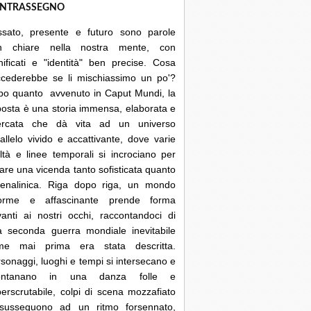
NTRASSEGNO
ssato, presente e futuro sono parole
n chiare nella nostra mente, con
nificati e "identità" ben precise. Cosa
ccederebbe se li mischiassimo un po'?
po quanto avvenuto in Caput Mundi, la
posta è una storia immensa, elaborata e
cercata che dà vita ad un universo
allelo vivido e accattivante, dove varie
ltà e linee temporali si incrociano per
are una vicenda tanto sofisticata quanto
renalinica. Riga dopo riga, un mondo
orme e affascinante prende forma
anti ai nostri occhi, raccontandoci di
a seconda guerra mondiale inevitabile
me mai prima era stata descritta.
sonaggi, luoghi e tempi si intersecano e
lontanano in una danza folle e
erscrutabile, colpi di scena mozzafiato
 susseguono ad un ritmo forsennato,