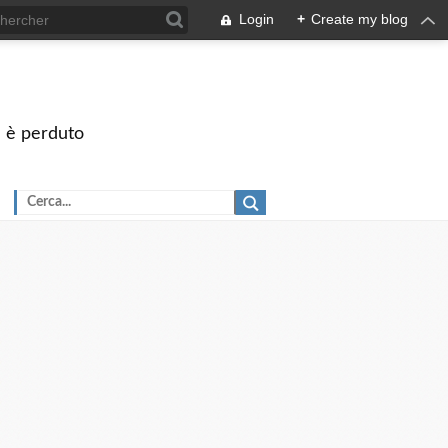
Login
+
Create my blog
on è perduto