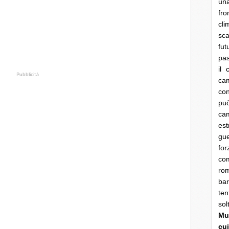
una
fro
cli
sca
fut
pas
il 
Pubblicità
cam
con
pu
ca
es
gue
fo
co
rom
bar
ten
so
Mun
cui