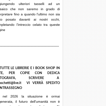
giungendo ulteriori tasselli ad un
saico che non saremo in grado di
erpretare fino a quando l'ultimo non sia
ato posato davanti ai nostri occhi,
pletando l'intreccio celato tra queste
gine
__________________________________________
 TUTTE LE LIBRERIE E I BOOK SHOP IN
ETE, PER COPIE CON DEDICA
UTOGRAFA, SCRIVERE A
raschetti@live.it VI VERRÀ SPEDITO
NTRASSEGNO
 nel 2026 la situazione è ormai
enerata, il futuro dell'umanità non è