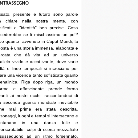
NTRASSEGNO
ssato, presente e futuro sono parole
n chiare nella nostra mente, con
nificati e "identità" ben precise. Cosa
ccederebbe se li mischiassimo un po'?
po quanto avvenuto in Caput Mundi, la
posta è una storia immensa, elaborata e
cercata che dà vita ad un universo
allelo vivido e accattivante, dove varie
ltà e linee temporali si incrociano per
are una vicenda tanto sofisticata quanto
renalinica. Riga dopo riga, un mondo
orme e affascinante prende forma
anti ai nostri occhi, raccontandoci di
a seconda guerra mondiale inevitabile
me mai prima era stata descritta.
sonaggi, luoghi e tempi si intersecano e
lontanano in una danza folle e
erscrutabile, colpi di scena mozzafiato
 susseguono ad un ritmo forsennato,