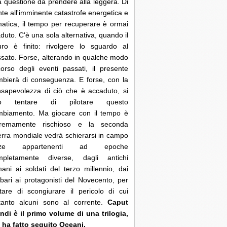
 questione da prendere alla leggera. Di
nte all'imminente catastrofe energetica e
matica, il tempo per recuperare è ormai
duto. C'è una sola alternativa, quando il
uro è finito: rivolgere lo sguardo al
sato. Forse, alterando in qualche modo
corso degli eventi passati, il presente
bierà di conseguenza. E forse, con la
sapevolezza di ciò che è accaduto, si
ò tentare di pilotare questo
mbiamento. Ma giocare con il tempo è
tremamente rischioso e la seconda
rra mondiale vedrà schierarsi in campo
rze appartenenti ad epoche
mpletamente diverse, dagli antichi
ani ai soldati del terzo millennio, dai
bari ai protagonisti del Novecento, per
tare di scongiurare il pericolo di cui
ltanto alcuni sono al corrente.
Caput
di è il primo volume di una trilogia,
 ha fatto seguito Oceani.