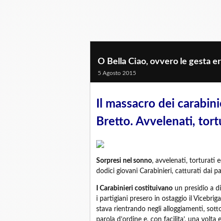
O Bella Ciao, ovvero le gesta er
5 Agosto 2015
Il massacro dei carabinie
Bretto. Avvelenati, tortu
Sorpresi nel sonno
, avvelenati, torturati 
dodici giovani Carabinieri, catturati dai part
I Carabinieri costituivano
un presidio a di
i partigiani presero in ostaggio il Vice
stava rientrando negli alloggiamenti, sott
parola d’ordine e, con facilita’, una volta e