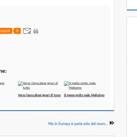
epost
0
he:
Verso l’apocalisse ignari di tutto
Si mette molto male. Malissimo
Ma in Europa si parla solo del muro...