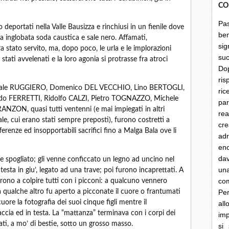
CO
Pa
o deportati nella Valle Bausizza e rinchiusi in un fienile dove
be
ta inglobata soda caustica e sale nero. Affamati,
sig
stato servito, ma, dopo poco, le urla e le implorazioni
su
tati avvelenati e la loro agonia si protrasse fra atroci
Do
ris
quale RUGGIERO, Domenico DEL VECCHIO, Lino BERTOGLI,
ri
do FERRETTI, Ridolfo CALZI, Pietro TOGNAZZO, Michele
par
ZON, quasi tutti ventenni (e mai impiegati in altri
rea
ale, cui erano stati sempre preposti), furono costretti a
cre
ferenze ed insopportabili sacrifici fino a Malga Bala ove li
ad
en
dav
e spogliato; gli venne conficcato un legno ad uncino nel
un
testa in giu’, legato ad una trave; poi furono incaprettati. A
co
arono a colpire tutti con i picconi: a qualcuno vennero
 a qualche altro fu aperto a picconate il cuore o frantumati
Per
uore la fotografia dei suoi cinque figli mentre il
al
cia ed in testa. La “mattanza” terminava con i corpi dei
imp
inati, a mo’ di bestie, sotto un grosso masso.
si