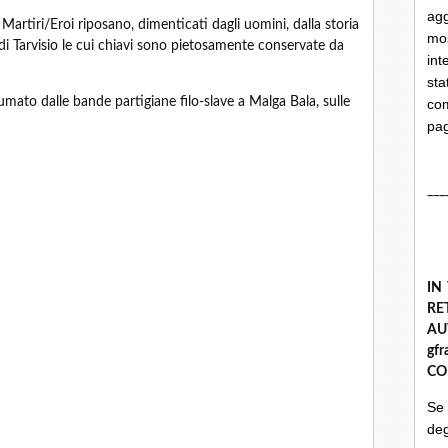
ag
 Martiri/Eroi riposano, dimenticati dagli uomini, dalla storia
mo
e di Tarvisio le cui chiavi sono pietosamente conservate da
int
st
umato dalle bande partigiane filo-slave a Malga Bala, sulle
com
pa
___
IN
R
A
gf
CO
Se
deg