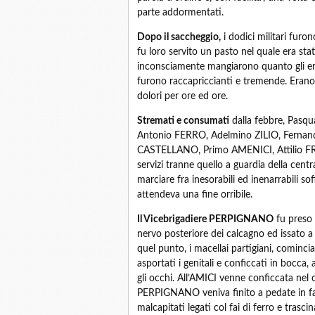
parte addormentati.
Dopo il saccheggio,
i dodici militari furon
fu loro servito un pasto nel quale era sta
inconsciamente mangiarono quanto gli era 
furono raccapriccianti e tremende. Erano s
dolori per ore ed ore.
Stremati e consumati
dalla febbre, Pas
Antonio FERRO, Adelmino ZILIO, Fernan
CASTELLANO, Primo AMENICI, Attilio FRAN
servizi tranne quello a guardia della centr
marciare fra inesorabili ed inenarrabili sof
attendeva una fine orribile.
Il Vicebrigadiere PERPIGNANO
fu preso 
nervo posteriore dei calcagno ed issato a 
quel punto, i macellai partigiani, cominci
asportati i genitali e conficcati in bocca,
gli occhi. All’AMICI venne conficcata nel c
PERPIGNANO veniva finito a pedate in fac
malcapitati legati col fai di ferro e trasc