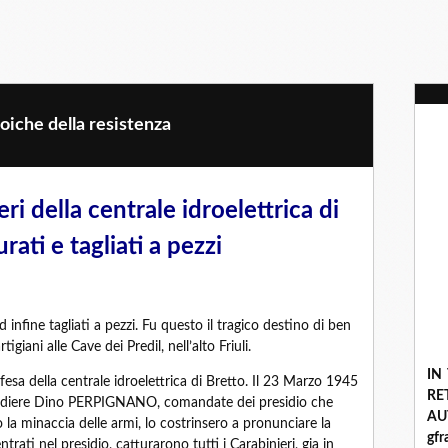
oiche della resistenza
ri della centrale idroelettrica di
rati e tagliati a pezzi
ed infine tagliati a pezzi. Fu questo il tragico destino di ben
igiani alle Cave dei Predil, nell’alto Friuli.
IN
fesa della centrale idroelettrica di Bretto. Il 23 Marzo 1945
R
brigadiere Dino PERPIGNANO, comandate dei presidio che
A
o la minaccia delle armi, lo costrinsero a pronunciare la
gf
ntrati nel presidio, catturarono tutti i Carabinieri, gia in