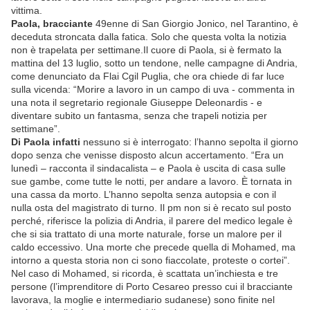
vittima.
Paola, bracciante
49enne di San Giorgio Jonico, nel Tarantino, è
deceduta stroncata dalla fatica. Solo che questa volta la notizia
non è trapelata per settimane.
Il cuore di Paola, si è fermato la
mattina del 13 luglio, sotto un tendone, nelle campagne di Andria,
come denunciato da Flai Cgil Puglia, che ora chiede di far luce
sulla vicenda: “Morire a lavoro in un campo di uva - commenta in
una nota il segretario regionale Giuseppe Deleonardis - e
diventare subito un fantasma, senza che trapeli notizia per
settimane”.
Di Paola infatti
nessuno si è interrogato: l’hanno sepolta il giorno
dopo senza che venisse disposto alcun accertamento. “Era un
lunedì – racconta il sindacalista – e Paola è uscita di casa sulle
sue gambe, come tutte le notti, per andare a lavoro. È tornata in
una cassa da morto. L’hanno sepolta senza autopsia e con il
nulla osta del magistrato di turno. Il pm non si è recato sul posto
perché, riferisce la polizia di Andria, il parere del medico legale è
che si sia trattato di una morte naturale, forse un malore per il
caldo eccessivo. Una morte che precede quella di Mohamed, ma
intorno a questa storia non ci sono fiaccolate, proteste o cortei”.
Nel caso di Mohamed, si ricorda, è scattata un’inchiesta e tre
persone (l’imprenditore di Porto Cesareo presso cui il bracciante
lavorava, la moglie e intermediario sudanese) sono finite nel