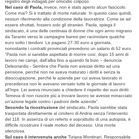
registro degli indagati per omicidio colposo.
Nel caso di Paola,
invece, non è stato aperto alcun fascicolo.
Come mai? Si è trattato di morte naturale. In questo caso quindi,
nessun riferimento alla condizione della lavoratrice. Come se ad
essere sfruttati, fossero solo gli stranieri. Paola, spiega il
sindacato, è una delle centinaia di donne che ogni anno migrano
da Taranto verso le campagne baresi per racimolare qualche
euro sotto i tendoni. Le pagano 27-30 euro a giornata,
nonostante i contratti provinciali prevedono un salario di 52 euro.
“Paola non si sarebbe aspettata di morire così, dopo 15 anni di
lavoro nei campi, dall’alba fino a quando fa buio – denuncia
Deleonardis - Sembra che Paola non avesse diritto ad una
pensione, perché non ne aveva maturato i diritti e senza la
disoccupazione, perché le aziende per cui aveva lavorato in
precedenza non le avevano versato tutte le giornate di lavoro
all’Inps. Lei aveva rinunciato a chiedere il rispetto dei suoi diritti.
Temeva di non riuscire più a trovare lavoro se avesse minacciato
un’azione legale contro i padroni delle aziende”.
Secondo la ricostruzione
del sindacato, Paola sarebbe stata
trasportata direttamente al cimitero di Andria senza l’intervento
del 118. In assenza di un referto e soprattutto di una autopsia, è
difficile ricostruire il reale motivo del decesso. Una morte
silenziosa.
Sul caso è intervenuta anche
Tiziana Montinari, Responsabile