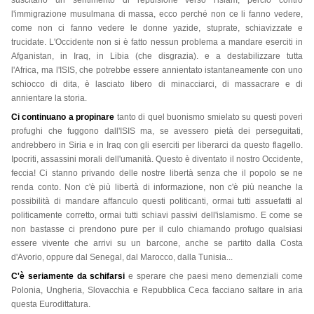
suscitano un sentimento di repulsione verso l'islam, perciò contro
l'immigrazione musulmana di massa, ecco perché non ce li fanno vedere,
come non ci fanno vedere le donne yazide, stuprate, schiavizzate e
trucidate. L'Occidente non si è fatto nessun problema a mandare eserciti in
Afganistan, in Iraq, in Libia (che disgrazia). e a destabilizzare tutta
l'Africa, ma l'ISIS, che potrebbe essere annientato istantaneamente con uno
schiocco di dita, è lasciato libero di minacciarci, di massacrare e di
annientare la storia.
Ci continuano a propinare
tanto di quel buonismo smielato su questi poveri
profughi che fuggono dall'ISIS ma, se avessero pietà dei perseguitati,
andrebbero in Siria e in Iraq con gli eserciti per liberarci da questo flagello.
Ipocriti, assassini morali dell'umanità. Questo è diventato il nostro Occidente,
feccia! Ci stanno privando delle nostre libertà senza che il popolo se ne
renda conto. Non c'è più libertà di informazione, non c'è più neanche la
possibilità di mandare affanculo questi politicanti, ormai tutti assuefatti al
politicamente corretto, ormai tutti schiavi passivi dell'islamismo. E come se
non bastasse ci prendono pure per il culo chiamando profugo qualsiasi
essere vivente che arrivi su un barcone, anche se partito dalla Costa
d'Avorio, oppure dal Senegal, dal Marocco, dalla Tunisia...
C'è seriamente da schifarsi
e sperare che paesi meno demenziali come
Polonia, Ungheria, Slovacchia e Repubblica Ceca facciano saltare in aria
questa Eurodittatura.