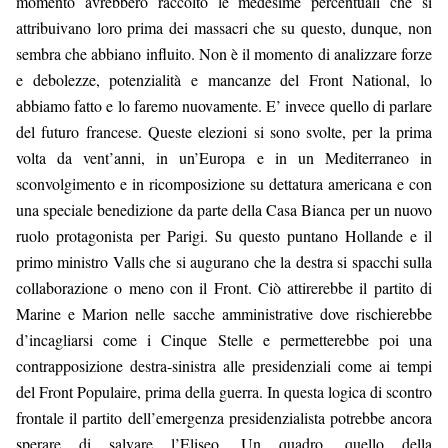
momento avrebbero raccolto le medesime percentuali che si 
attribuivano loro prima dei massacri che su questo, dunque, non 
sembra che abbiano influito. Non è il momento di analizzare forze 
e debolezze, potenzialità e mancanze del Front National, lo 
abbiamo fatto e lo faremo nuovamente. E’ invece quello di parlare 
del futuro francese. Queste elezioni si sono svolte, per la prima 
volta da vent’anni, in un’Europa e in un Mediterraneo in 
sconvolgimento e in ricomposizione su dettatura americana e con 
una speciale benedizione da parte della Casa Bianca per un nuovo 
ruolo protagonista per Parigi. Su questo puntano Hollande e il 
primo ministro Valls che si augurano che la destra si spacchi sulla 
collaborazione o meno con il Front. Ciò attirerebbe il partito di 
Marine e Marion nelle sacche amministrative dove rischierebbe 
d’incagliarsi come i Cinque Stelle e permetterebbe poi una 
contrapposizione destra-sinistra alle presidenziali come ai tempi 
del Front Populaire, prima della guerra. In questa logica di scontro 
frontale il partito dell’emergenza presidenzialista potrebbe ancora 
sperare di salvare l’Eliseo. Un quadro, quello della 