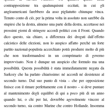
contrapposizione tra qualunquismi eccitati, in cui gli 
angloamericani farebbero da asso pigliatutto chiunque vinca. 
Tenuto conto di ciò, per la prima volta in assoluto non sarebbe da 
stupirsi che la destra, almeno una parte della destra, accettasse nei 
prossimi giorni di stringere accordi politici con il Front. Quando 
dico questo, sia chiaro, a differenza dei drogati dall’effetto 
calcistico delle elezioni, non lo auspico affatto perché un forte 
partito nazional-populista accerchiato potrà produrre molto di più 
che non trasformandosi in un comprimario di governo 
improvvisato. Non è dunque un auspicio che formulo ma una 
possibilità. Questa possibilità è stata immediatamente negata da 
Sarkozy che ha parlato chiarissimo: né accordi né desistenze al 
secondo turno. Dal suo punto di vista – che per opposizione 
finisce con il rimare perfettamente con il nostro – si deve puntare 
al mantenimento degli equilibri di qui a poco più di un anno 
quando lui, o chi per lui, dovrebbe agevolmente vincere al 
secondo turno, sia contro Marine che contro Hollande. Insomma 