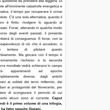
 questione da prendere alla leggera. Di
nte all'imminente catastrofe energetica e
matica, il tempo per recuperare è ormai
duto. C'è una sola alternativa, quando il
uro è finito: rivolgere lo sguardo al
sato. Forse, alterando in qualche modo
corso degli eventi passati, il presente
bierà di conseguenza. E forse, con la
sapevolezza di ciò che è accaduto, si
ò tentare di pilotare questo
mbiamento. Ma giocare con il tempo è
tremamente rischioso e la seconda
rra mondiale vedrà schierarsi in campo
rze appartenenti ad epoche
mpletamente diverse, dagli antichi
ani ai soldati del terzo millennio, dai
bari ai protagonisti del Novecento, per
tare di scongiurare il pericolo di cui
ltanto alcuni sono al corrente.
Caput
di è il primo volume di una trilogia,
 ha fatto seguito Oceani.