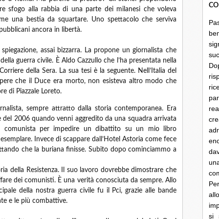
CO
re sfogo alla rabbia di una parte dei milanesi che voleva
e una bestia da squartare. Uno spettacolo che serviva
Pa
epubblicani ancora in libertà.
be
sig
spiegazione, assai bizzarra. La propone un giornalista che
su
della guerra civile. È Aldo Cazzullo che l’ha presentata nella
Do
Corriere della Sera. La sua tesi è la seguente. Nell’Italia del
ris
sapere che il Duce era morto, non esisteva altro modo che
ri
re di Piazzale Loreto.
par
rea
nalista, sempre attratto dalla storia contemporanea. Era
re del 2006 quando venni aggredito da una squadra arrivata
cre
comunista per impedire un dibattito su un mio libro
ad
 esemplare. Invece di scappare dall’Hotel Astoria come fece
en
pettando che la buriana finisse. Subito dopo cominciammo a
dav
un
ria della Resistenza. Il suo lavoro dovrebbe dimostrare che
co
ffare dei comunisti. È una verità conosciuta da sempre. Allo
Per
ale della nostra guerra civile fu il Pci, grazie alle bande
al
te e le più combattive.
imp
si