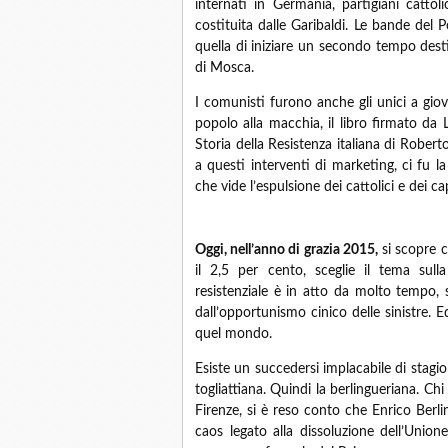
internati in Germania, partigiani catto
costituita dalle Garibaldi. Le bande del 
quella di iniziare un secondo tempo destin
di Mosca.
I comunisti furono anche gli unici a giov
popolo alla macchia, il libro firmato da
Storia della Resistenza italiana di Robert
a questi interventi di marketing, ci fu la
che vide l’espulsione dei cattolici e dei ca
Oggi, nell’anno di grazia 2015,
si scopre c
il 2,5 per cento, sceglie il tema sull
resistenziale è in atto da molto tempo, s
dall’opportunismo cinico delle sinistre. E
quel mondo.
Esiste un succedersi implacabile di stagion
togliattiana. Quindi la berlingueriana. Ch
Firenze, si è reso conto che Enrico Berli
caos legato alla dissoluzione dell’Union