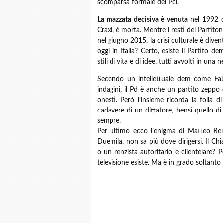
scomparsa formale del Pci.
La mazzata decisiva è venuta
nel 1992 d
Craxi, è morta. Mentre i resti del Partito
nel giugno 2015, la crisi culturale è dive
oggi in Italia? Certo, esiste il Partito d
stili di vita e di idee, tutti avvolti in una
Secondo un intellettuale dem come Fabri
indagini, il Pd è anche un partito zeppo 
onesti. Però l’insieme ricorda la folla d
cadavere di un dittatore, bensì quello di
sempre.
Per ultimo ecco l’enigma di Matteo Renz
Duemila, non sa più dove dirigersi. Il Chia
o un renzista autoritario e clientelare? P
televisione esiste. Ma è in grado soltanto