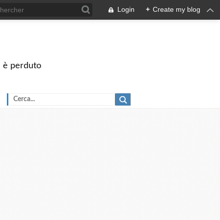
Login
+
Create my blog
on è perduto