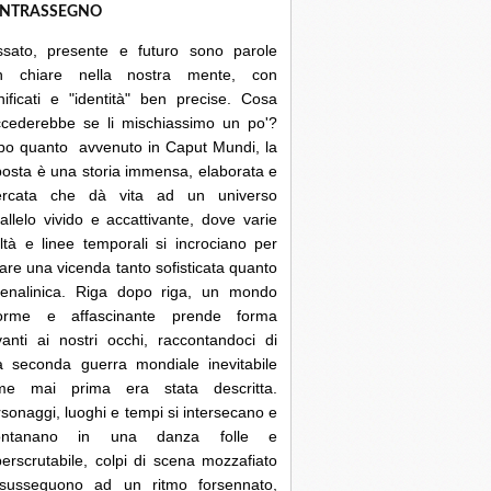
NTRASSEGNO
ssato, presente e futuro sono parole
n chiare nella nostra mente, con
nificati e "identità" ben precise. Cosa
ccederebbe se li mischiassimo un po'?
po quanto avvenuto in Caput Mundi, la
posta è una storia immensa, elaborata e
cercata che dà vita ad un universo
allelo vivido e accattivante, dove varie
ltà e linee temporali si incrociano per
are una vicenda tanto sofisticata quanto
renalinica. Riga dopo riga, un mondo
orme e affascinante prende forma
anti ai nostri occhi, raccontandoci di
a seconda guerra mondiale inevitabile
me mai prima era stata descritta.
sonaggi, luoghi e tempi si intersecano e
lontanano in una danza folle e
erscrutabile, colpi di scena mozzafiato
 susseguono ad un ritmo forsennato,