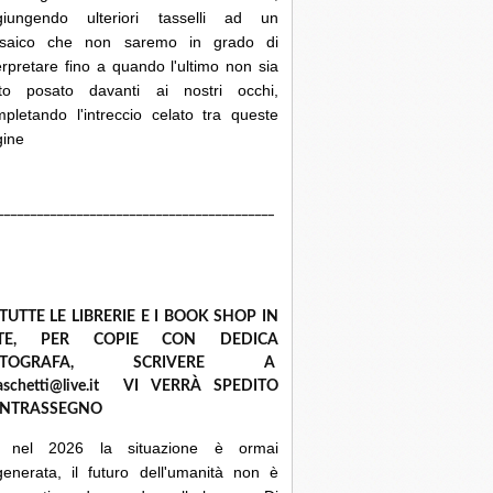
giungendo ulteriori tasselli ad un
saico che non saremo in grado di
erpretare fino a quando l'ultimo non sia
ato posato davanti ai nostri occhi,
pletando l'intreccio celato tra queste
gine
__________________________________________
 TUTTE LE LIBRERIE E I BOOK SHOP IN
ETE, PER COPIE CON DEDICA
UTOGRAFA, SCRIVERE A
raschetti@live.it VI VERRÀ SPEDITO
NTRASSEGNO
 nel 2026 la situazione è ormai
enerata, il futuro dell'umanità non è