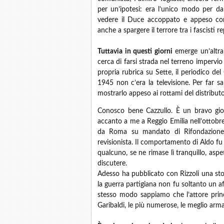
per un’ipotesi: era l’unico modo per da
vedere il Duce accoppato e appeso com
anche a spargere il terrore tra i fascisti r
Tuttavia in questi giorni
emerge un’altra 
cerca di farsi strada nel terreno impervio 
propria rubrica su Sette, il periodico del 
1945 non c’era la televisione. Per far 
mostrarlo appeso ai rottami del distributo
Conosco bene Cazzullo. È un bravo gior
accanto a me a Reggio Emilia nell’ottob
da Roma su mandato di Rifondazione 
revisionista. Il comportamento di Aldo fu
qualcuno, se ne rimase lì tranquillo, as
discutere.
Adesso ha pubblicato con Rizzoli una sto
la guerra partigiana non fu soltanto un a
stesso modo sappiamo che l’attore princip
Garibaldi, le più numerose, le meglio arma