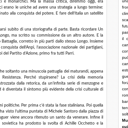
una
lici e monarchici. Ma la massa critica, diremmo oggi, era
fro
Pci erano le uniche ad avere una strategia a lungo termine:
cli
ato alla conquista del potere. E fare dell’Italia un satellite
sca
fut
arsi subito di una storiografia di parte. Basta ricordare Un
pas
 Longo, ma scritto su commissione da un altro autore. E la
il 
o Battaglia, corretto in più parti dallo stesso Longo. Insieme
cam
 conquista dell’Anpi, l’associazione nazionale dei partigiani,
con
pi del Partito d’Azione, primo fra tutti Parri.
pu
ca
es
he soltanto una minuscola pattuglia dei maturandi, appena
gue
a Resistenza. Perché stupirsene? La crisi della memoria
fo
trozzata dalla retorica, da un’infinita serie di menzogne e
co
d è diventata il sintomo più evidente della crisi culturale di
rom
bar
i politiche. Per prima c’è stata la fase staliniana. Poi quella
ten
i ha visto l’ultima puntata di Michele Santoro dalla piazza di
so
nguer viene ancora ritenuto un santo da venerare. Infine il
Mun
e sovietica ha prodotto la svolta di Achille Occhetto e la
cui