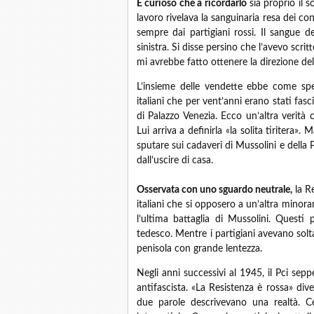
È curioso che a ricordarlo
sia proprio il s
lavoro rivelava la sanguinaria resa dei con
sempre dai partigiani rossi. Il sangue de
sinistra. Si disse persino che l’avevo scri
mi avrebbe fatto ottenere la direzione del
L’insieme delle vendette ebbe come spet
italiani che per vent’anni erano stati fas
di Palazzo Venezia. Ecco un’altra verit
Lui arriva a definirla «la solita tiritera»
sputare sui cadaveri di Mussolini e della P
dall’uscire di casa.
Osservata con uno sguardo neutrale,
la R
italiani che si opposero a un’altra minora
l’ultima battaglia di Mussolini. Questi
tedesco. Mentre i partigiani avevano solt
penisola con grande lentezza.
Negli anni successivi al 1945, il Pci sep
antifascista. «La Resistenza è rossa» dive
due parole descrivevano una realtà. Cer