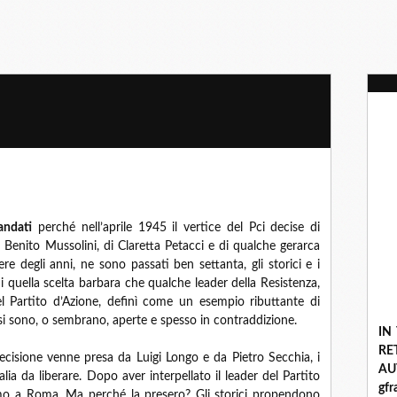
andati
perché nell’aprile 1945 il vertice del Pci decise di
 Benito Mussolini, di Claretta Petacci e di qualche gerarca
re degli anni, ne sono passati ben settanta, gli storici e i
i quella scelta barbara che qualche leader della Resistenza,
l Partito d’Azione, definì come un esempio ributtante di
si sono, o sembrano, aperte e spesso in contraddizione.
IN
R
ecisione venne presa da Luigi Longo e da Pietro Secchia, i
A
alia da liberare. Dopo aver interpellato il leader del Partito
gf
rmo a Roma. Ma perché la presero? Gli storici propendono