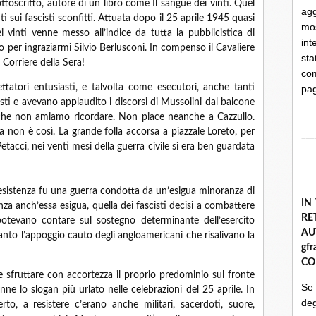
ottoscritto, autore di un libro come Il sangue dei vinti. Quel
ag
ti sui fascisti sconfitti. Attuata dopo il 25 aprile 1945 quasi
mo
i vinti venne messo all’indice da tutta la pubblicistica di
int
tto per ingraziarmi Silvio Berlusconi. In compenso il Cavaliere
st
 Corriere della Sera!
com
tatori entusiasti, e talvolta come esecutori, anche tanti
pa
cisti e avevano applaudito i discorsi di Mussolini dal balcone
à che non amiamo ricordare. Non piace neanche a Cazzullo.
. Ma non è così. La grande folla accorsa a piazzale Loreto, per
___
etacci, nei venti mesi della guerra civile si era ben guardata
esistenza fu una guerra condotta da un’esigua minoranza di
IN
nza anch’essa esigua, quella dei fascisti decisi a combattere
R
 potevano contare sul sostegno determinante dell’esercito
A
anto l’appoggio cauto degli angloamericani che risalivano la
gf
CO
pe sfruttare con accortezza il proprio predominio sul fronte
Se
nne lo slogan più urlato nelle celebrazioni del 25 aprile. In
deg
to, a resistere c’erano anche militari, sacerdoti, suore,