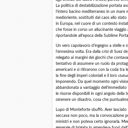
La politica di destabilizzazione portata a
l’intero bacino mediterraneo in un mare mo
medioriente, sostituiti dal caos allo stat
in Europa, nel cuore di un contesto inst
che fosse in corso un allucinante viaggio
riportandole all’epoca della Sublime Porta
Un vero capolavoro d’ingegno a stelle e str
l’ennesima volta. Era dalla crisi di Suez 
relegato ai margini dei giochi che contavan
tentativo di assumere un ruolo da protagoni
americani e si ritirarono con la coda tra le
la fine degli imperi coloniali e il loro
statu
imponendo. Da quel momento ogni visione
abbandonata a vantaggio dell’immediato 
le risorse disponibili in ogni angolo della 
ottenere un disastro, cosa che puntualm
Lupo di Monteforte sbuffò. Aver lasciato
seccava non poco, ma la convocazione pro
ministri e non poteva certo ignorarla. Men
generale di brigata lo attendeva fuori dall