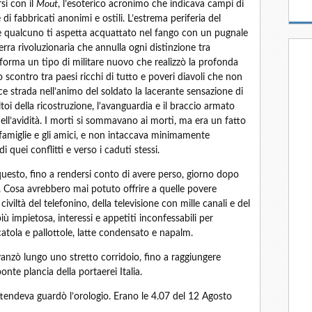
si con il
Mout
, l’esoterico acronimo che indicava campi di
 di fabbricati anonimi e ostili. L’estrema periferia del
e qualcuno ti aspetta acquattato nel fango con un pugnale
uerra rivoluzionaria che annulla ogni distinzione tra
 forma un tipo di militare nuovo che realizzò la profonda
o scontro tra paesi ricchi di tutto e poveri diavoli che non
e strada nell’animo del soldato la lacerante sensazione di
ltoi della ricostruzione, l’avanguardia e il braccio armato
ell’avidità. I morti si sommavano ai morti, ma era un fatto
famiglie e gli amici, e non intaccava minimamente
di quei conflitti e verso i caduti stessi.
uesto, fino a rendersi conto di avere perso, giorno dopo
o. Cosa avrebbero mai potuto offrire a quelle povere
civiltà del telefonino, della televisione con mille canali e del
 impietosa, interessi e appetiti inconfessabili per
atola e pallottole, latte condensato e napalm.
anzò lungo uno stretto corridoio, fino a raggiungere
nte plancia della portaerei Italia.
tendeva guardò l’orologio. Erano le 4.07 del 12 Agosto