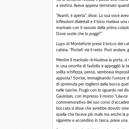
a vestirsi. Aveva appena terminato quand
“Avanti, è aperta”, disse. La sua voce av
inflessioni dialettali e il tono rivelava 
marinaio con il vassoio della prima colaz
Dove vuole che lo poggi?”.
Lupo di Monteforte prese il bricco del caf
cabina. "Portati via il resto. Puoi andare, g
Mentre il marinaio richiudeva la porta, si 
in una smorfia di fastidio e appoggiò la taz
solita schifezza, pensò, sembrava impossi
apposta? Sorrise, immaginando l'umore de
di spremuta per togliersi dalla bocca quel 
nelle tasche. Frugò con lo sguardo nel diso
Gauloises, con impresso il motto "
Liberté
commemorativo del suo corso d’accademia
boccata si disse che avrebbe dovuto smette
quella che faceva più male ma anche la pi
sigarette e accendino in tasca, prese una 