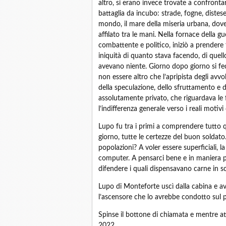
altro, si erano invece trovate a confrontar
battaglia da incubo: strade, fogne, distese
mondo, il mare della miseria urbana, dov
affilato tra le mani. Nella fornace della g
combattente e politico, iniziò a prendere
iniquità di quanto stava facendo, di quell
avevano niente. Giorno dopo giorno si fec
non essere altro che l’apripista degli avvo
della speculazione, dello sfruttamento e d
assolutamente privato, che riguardava le 
l’indifferenza generale verso i reali motivi 
Lupo fu tra i primi a comprendere tutto q
giorno, tutte le certezze del buon soldat
popolazioni? A voler essere superficiali, la 
computer. A pensarci bene e in maniera più
difendere i quali dispensavano carne in sc
Lupo di Monteforte uscì dalla cabina e av
l’ascensore che lo avrebbe condotto sul po
Spinse il bottone di chiamata e mentre at
2022.