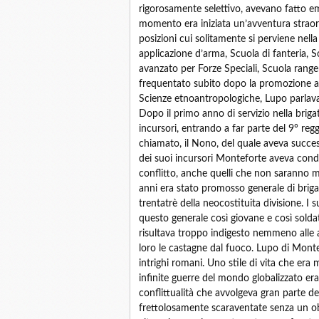
rigorosamente selettivo, avevano fatto em
momento era iniziata un’avventura straor
posizioni cui solitamente si perviene nella
applicazione d’arma, Scuola di fanteria,
avanzato per Forze Speciali, Scuola rang
frequentato subito dopo la promozione a g
Scienze etnoantropologiche, Lupo parlava c
Dopo il primo anno di servizio nella brig
incursori, entrando a far parte del 9° r
chiamato, il Nono, del quale aveva succe
dei suoi incursori Monteforte aveva condot
conflitto, anche quelli che non saranno m
anni era stato promosso generale di brigat
trentatrè della neocostituita divisione. I
questo generale così giovane e così solda
risultava troppo indigesto nemmeno alle alt
loro le castagne dal fuoco. Lupo di Monte
intrighi romani. Uno stile di vita che era m
infinite guerre del mondo globalizzato eran
conflittualità che avvolgeva gran parte d
frettolosamente scaraventate senza un obi