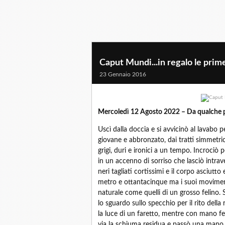
Caput Mundi...in regalo le prim
23 Gennaio 2016
Mercoledì 12 Agosto 2022 – Da qualche 
Uscì dalla doccia e si avvicinò al lavabo 
giovane e abbronzato, dai tratti simmetri
grigi, duri e ironici a un tempo. Incrociò 
in un accenno di sorriso che lasciò intrave
neri tagliati cortissimi e il corpo asciutto
metro e ottantacinque ma i suoi movimenti 
naturale come quelli di un grosso felino. S
lo sguardo sullo specchio per il rito della
la luce di un faretto, mentre con mano fer
via la schiuma residua e passò una mano sul