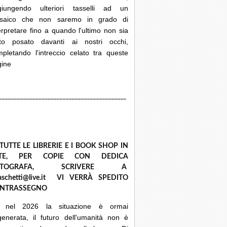
giungendo ulteriori tasselli ad un
saico che non saremo in grado di
erpretare fino a quando l'ultimo non sia
ato posato davanti ai nostri occhi,
pletando l'intreccio celato tra queste
gine
__________________________________________
 TUTTE LE LIBRERIE E I BOOK SHOP IN
ETE, PER COPIE CON DEDICA
UTOGRAFA, SCRIVERE A
raschetti@live.it VI VERRÀ SPEDITO
NTRASSEGNO
 nel 2026 la situazione è ormai
enerata, il futuro dell'umanità non è