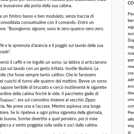
CO
o bussarono alla porta della sua cabina.
Pa
eva un timbro basso e ben modulato, senza traccia di
be
una consolidata consuetudine con il comando. Entrò un
sig
ione. “Buongiorno signore, sono le zero-quattro-zero-zero.
su
Do
fè e la spremuta d’arancia e li poggiò sul tavolo della sua
ris
razie”.
ri
par
versò il caffè e ne ingollò un sorso. Le labbra si arricciarono
rea
za sul tavolo con un gesto irritato. Inutile illudersi. La
cre
bile che fosse sempre tanto cattivo. Che lo facessero
ad
i cuochi di turno alle quattro del mattino. Bevve un sorso
en
sapore terribile di bruciato e cercò inutilmente le sigarette
dav
rdine della cabina finchè le vide. Il pacchetto giallo di
un
 Toujours"
, era sul comodino insieme al vecchio Zippo
co
. Ne prese una e l’accese. Mentre aspirava una lunga
Per
re. Se lo ripeteva a ogni prima sigaretta della giornata,
al
ù buona. Sorrise divertito a quel pensiero, poi si mise
giacca a vento poggiata sulla sedia e uscì dalla cabina.
imp
si