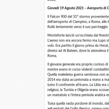
Giovedì 19 Agosto 2021 – Aeroporto di 
Il Falcon 900 del 31° stormo proveniente d
dell’aeroporto di Ciampino, a Roma, alle 
Rullò lentamente verso il suo parcheggio ne
Monteforte lanciò un’occhiata dal finestr
L’aereo non era ancora fermo ma Lupo si a
volo. Era partito il giorno prima da Hera
diretto ad Al Bateen, dove lo attendeva 
Roma.
Il giovane generale era proprio curioso d
mentre erano in corso violenti combattimen
Quella maledetta guerra sembrava non avere
2014 era stata accantonata a mano a mano
tutto il continente africano. La Libia er
religiosi, la Tunisia e l’Algeria erano scoss
un mattatoio e l’intera penisola arabica 
Tutta quella vasta porzione di mondo, da
agli emirati del Golfo Persico, pareva orm