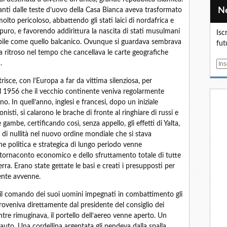
vanti dalle teste d’uovo della Casa Bianca aveva trasformato
lto pericoloso, abbattendo gli stati laici di nordafrica e
o puro, e favorendo addirittura la nascita di stati musulmani
Isc
abile come quello balcanico. Ovunque si guardava sembrava
fut
 a ritroso nel tempo che cancellava le carte geografiche
.
E
m
isce, con l’Europa a far da vittima silenziosa, per
a
del 1956 che il vecchio continente veniva regolarmente
i
o. In quell’anno, inglesi e francesi, dopo un iniziale
l
sti, si calarono le brache di fronte al ringhiare di russi e
 gambe, certificando così, senza appello, gli effetti di Yalta,
s
di nullità nel nuovo ordine mondiale che si stava
 politica e strategica di lungo periodo venne
tornaconto economico e dello sfruttamento totale di tutte
terra. Erano state gettate le basi e creati i presupposti per
ente avvenne.
 il comando dei suoi uomini impegnati in combattimento gli
veniva direttamente dal presidente del consiglio dei
tre rimuginava, il portello dell’aereo venne aperto. Un
’auto. Una cordellina argentata gli pendeva dalla spalla