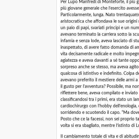
Per Lupo Manfredi di Monteforte, il più gio
più giovane generale che l’esercito avesse
Particolarmente, lunga. Nato trentaquattro
aristocratica che affondava le sue origin
un paio di papi, svariati principi e un num
avevano terminato la carriera sotto la sc
infamia e senza lode, aveva lasciato di st
inaspettato, di avere fatto domanda di a
vita decisamente radicale e molto impegn
agiatezza e aveva davanti a sé tante oppor
sorpreso anche se stesso, ma aveva agito
qualcosa di istintivo e indefinito. Colpa d
avevano preferito il mestiere delle armi a
il gusto per l'avventura? Possibile, ma n
riflettere bene, aveva compilato e inviat
classificandosi tra i primi, era stato un 
cardiochirurgo con l’hobby dell’enologia, 
sorridendo e scuotendo il capo. “Ma dove
Posto che ce la facessi, non sei proprio t
volta si era sbagliato, mentre l’istinto di 
Il cambiamento totale di vita e di abitud