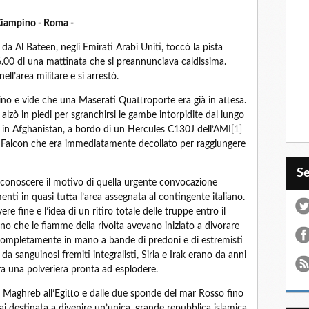
Ciampino - Roma -
a Al Bateen, negli Emirati Arabi Uniti, toccò la pista
6.00 di una mattinata che si preannunciava caldissima.
ll’area militare e si arrestò.
ino e vide che una Maserati Quattroporte era già in attesa.
lzò in piedi per sgranchirsi le gambe intorpidite dal lungo
t, in Afghanistan, a bordo di un Hercules C130J dell’AMI
[1]
il Falcon che era immediatamente decollato per raggiungere
S
i conoscere il motivo di quella urgente convocazione
ti in quasi tutta l’area assegnata al contingente italiano.
 fine e l’idea di un ritiro totale delle truppe entro il
 che le fiamme della rivolta avevano iniziato a divorare
a completamente in mano a bande di predoni e di estremisti
e da sanguinosi fremiti integralisti, Siria e Irak erano da anni
era una polveriera pronta ad esplodere.
l Maghreb all’Egitto e dalle due sponde del mar Rosso fino
ai destinata a divenire un’unica, grande repubblica islamica.