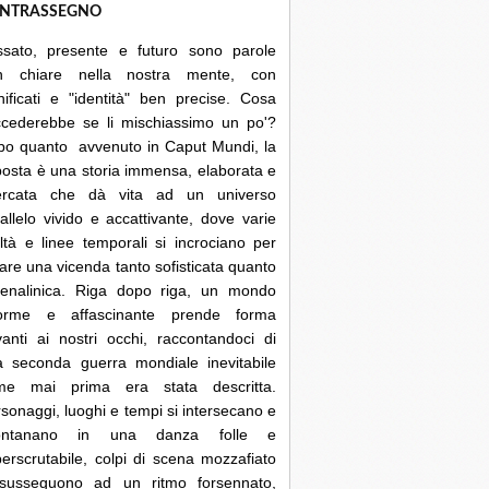
NTRASSEGNO
ssato, presente e futuro sono parole
n chiare nella nostra mente, con
nificati e "identità" ben precise. Cosa
ccederebbe se li mischiassimo un po'?
po quanto avvenuto in Caput Mundi, la
posta è una storia immensa, elaborata e
cercata che dà vita ad un universo
allelo vivido e accattivante, dove varie
ltà e linee temporali si incrociano per
are una vicenda tanto sofisticata quanto
renalinica. Riga dopo riga, un mondo
orme e affascinante prende forma
anti ai nostri occhi, raccontandoci di
a seconda guerra mondiale inevitabile
me mai prima era stata descritta.
sonaggi, luoghi e tempi si intersecano e
lontanano in una danza folle e
erscrutabile, colpi di scena mozzafiato
 susseguono ad un ritmo forsennato,