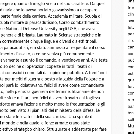
una
ergere quanto di meglio vi era nel suo carattere. Da quel
fro
dinaria che lo aveva portato giovanissimo a occupare
cli
 parte finale della carriera. Accademia militare, Scuola di
sca
 Scuola militare di paracadutismo, Corso combattimento
fut
er e National Defense University negli USA, che aveva
pas
enerale di brigata. Laureato in Scienze strategiche e in
il 
orrentemente cinque lingue e diversi dialetti tribali.
cam
ata paracadutisti, era stato ammesso a frequentare il corso
con
eggimento d’assalto, o come veniva più comunemente
pu
ssivamente assunto il comando, a ventinove anni. Alla testa
ca
to decine di operazioni coperte in tutti i teatri di
ai conosciuti come tali dall’opinione pubblica. A trent’anni
es
a per meriti di guerra e posto alla guida della Folgore e a
gue
 suoi parà lo idolatravano, felici di avere come comandante
fo
to, nella pienezza guerriera del termine. Stranamente non
co
e sfere militari, ben felici di avere trovato chi toglieva
rom
forte amava l’azione e molto meno le frequentazioni e gli
bar
olto ben visto ai piani alti del ministero della difesa. Le
ten
o state le levatrici della sua carriera. Una spirale di
so
el mondo e nella quale le forze armate erano state
Mun
ettivo strategico chiaro. Strutturate e addestrate per fare
cui