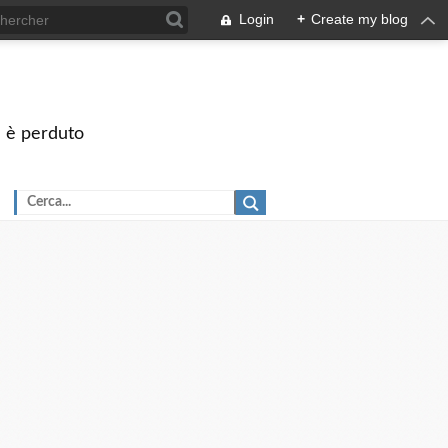
Login
+
Create my blog
on è perduto