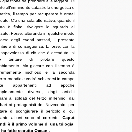
 questione da prendere alla leggera. Di
nte all'imminente catastrofe energetica e
matica, il tempo per recuperare è ormai
duto. C'è una sola alternativa, quando il
uro è finito: rivolgere lo sguardo al
sato. Forse, alterando in qualche modo
corso degli eventi passati, il presente
bierà di conseguenza. E forse, con la
sapevolezza di ciò che è accaduto, si
ò tentare di pilotare questo
mbiamento. Ma giocare con il tempo è
tremamente rischioso e la seconda
rra mondiale vedrà schierarsi in campo
rze appartenenti ad epoche
mpletamente diverse, dagli antichi
ani ai soldati del terzo millennio, dai
bari ai protagonisti del Novecento, per
tare di scongiurare il pericolo di cui
ltanto alcuni sono al corrente.
Caput
di è il primo volume di una trilogia,
 ha fatto seguito Oceani.