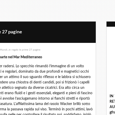
e 27 pagine
parte nel Mar Mediterraneo
per radersi. Lo specchio rimandò l’immagine di un volto
ci e regolari, dominato da due profondi e magnetici occhi
per un attimo il suo sguardo riflesso e le labbra si schiusero
dere una chiostra di denti candidi, poi si frizionò i capelli
 e atletico segnato da diverse cicatrici. Era alto circa un
erano fluidi e i gesti essenziali, eleganti e pieni di fascino
IN
i avvolse l’asciugamano intorno ai fianchi stretti e riportò
R
 rasatura. L'affilatissima lama del rasoio Wacker brillò sotto
A
ma la passava rapida sul viso. Terminò in pochi attimi, lavò
gf
la pelle per controllare il risultato poi, soddisfatto, iniziò