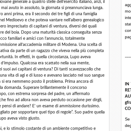
vane generale a quattro stelle dell’esercito italiano, anzi, il
ag
 mai avuto in assoluto, la giornata si preannunciava lunga.
mo
 anni prima, era il secondo dei tre figli di una famiglia
int
i nel Medioevo e che poteva vantare nell'albero genealogico
st
ero imprecisato di capitani di ventura, diversi dei quali
com
ure del boia. Dopo una maturità classica conseguita senza
pa
ucco familiari e amici con l’annuncio, totalmente
mmissione all’accademia militare di Modena. Una scelta di
ativa da parte di un ragazzo che viveva nella più completa
___
tunità. In effetti, in quella circostanza, Lupo aveva
 d’impulso. Qualcosa era scattato nella sua mente,
ei suoi avi capitani di ventura? Di tanti scavezzacollo che
 una vita di agi e di lusso e avevano lasciato nel suo sangue
on si era nemmeno posto il problema. Prima ancora di
IN
o la domanda. Superare brillantemente il concorso
R
lampo, con estrema sorpresa del padre, un affermato
A
che fino ad allora non aveva perduto occasione per dirgli,
gf
 pensi di andare? E’ un esame di ammissione durissimo.
CO
agliato per sopportare quel tipo di regole”. Suo padre quella
Lupo aveva visto giusto.
Se
deg
ini, e lo stimolo costante di un ambiente competitivo e