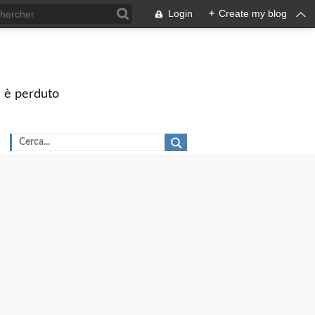
Login
+
Create my blog
on è perduto