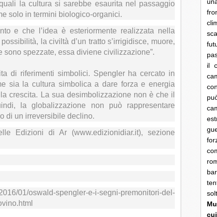
una
quali la cultura si sarebbe esaurita nel passaggio
fro
me solo in termini biologico-organici.
cli
to e che l’idea è esteriormente realizzata nella
sca
ossibilità, la civiltà d’un tratto s’irrigidisce, muore,
fut
ze sono spezzate, essa diviene civilizzazione”.
pas
il 
ta di riferimenti simbolici. Spengler ha cercato in
cam
e sia la cultura simbolica a dare forza e energia
con
 la crescita. La sua desimbolizzazione non è che il
pu
indi, la globalizzazione non può rappresentare
ca
o di un irreversibile declino.
es
gue
le Edizioni di Ar (www.edizionidiar.it), sezione
fo
co
rom
bar
ten
2016/01/oswald-spengler-e-i-segni-premonitori-del-
so
ovino.html
Mun
cui