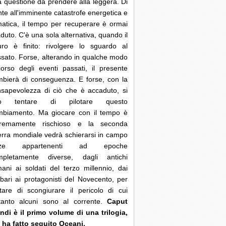
 questione da prendere alla leggera. Di
nte all'imminente catastrofe energetica e
matica, il tempo per recuperare è ormai
duto. C'è una sola alternativa, quando il
uro è finito: rivolgere lo sguardo al
sato. Forse, alterando in qualche modo
corso degli eventi passati, il presente
bierà di conseguenza. E forse, con la
sapevolezza di ciò che è accaduto, si
ò tentare di pilotare questo
mbiamento. Ma giocare con il tempo è
tremamente rischioso e la seconda
rra mondiale vedrà schierarsi in campo
rze appartenenti ad epoche
mpletamente diverse, dagli antichi
ani ai soldati del terzo millennio, dai
bari ai protagonisti del Novecento, per
tare di scongiurare il pericolo di cui
ltanto alcuni sono al corrente.
Caput
di è il primo volume di una trilogia,
 ha fatto seguito Oceani.