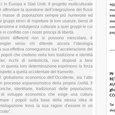
ici in Europa e Stati Uniti. Il progetto multiculturale
ag
 affrontare la questione dell’integrazione dei flussi
mo
te masse di popolazioni sempre più numerose ed
int
i gruppi etnici di rispettare le loro usanze, bensì di
st
rensione e indulgenza culturale a quei gruppi le cui
com
 in conflitto con i nostri principi di libertà.
pa
dizioni differenti non si possono mescolare, è
engler verso chi difende ancora l’ideologia
___
a sua effettiva conseguenza sia l’accelerazione del
 popoli che credono nella loro tradizione e identità
ler, ricchi di simbolicità, non disposti a farsi
e in questa loro determinazione esprimono la forza
rispetto a quella occidentale del tramonto.
IN
 globalismo economico dell’Occidente, sia l’atto
R
 processo espansionistico della propria civiltà. Il
A
iche, identitarie, tradizionali delle popolazioni,
gf
di sviluppo economico che esige una cultura
CO
mare i popoli sulla base della stessa idea di
Se
omologazione trova la sua ragion d’essere in un
deg
zzato”.