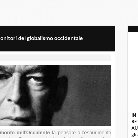
onitori del globalismo occidentale
IN
R
A
amonto dell’Occidente
fa pensare all’esaurimento
gf