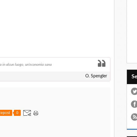
ta in alcun luogo, un’economia sana
S
O. Spengler
epost
0