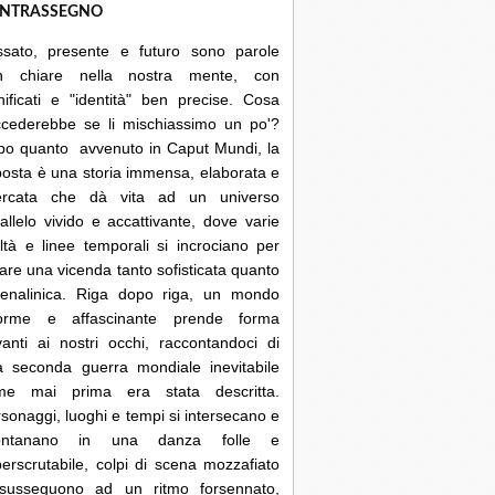
NTRASSEGNO
ssato, presente e futuro sono parole
n chiare nella nostra mente, con
nificati e "identità" ben precise. Cosa
ccederebbe se li mischiassimo un po'?
po quanto avvenuto in Caput Mundi, la
posta è una storia immensa, elaborata e
cercata che dà vita ad un universo
allelo vivido e accattivante, dove varie
ltà e linee temporali si incrociano per
are una vicenda tanto sofisticata quanto
renalinica. Riga dopo riga, un mondo
orme e affascinante prende forma
anti ai nostri occhi, raccontandoci di
a seconda guerra mondiale inevitabile
me mai prima era stata descritta.
sonaggi, luoghi e tempi si intersecano e
lontanano in una danza folle e
erscrutabile, colpi di scena mozzafiato
 susseguono ad un ritmo forsennato,