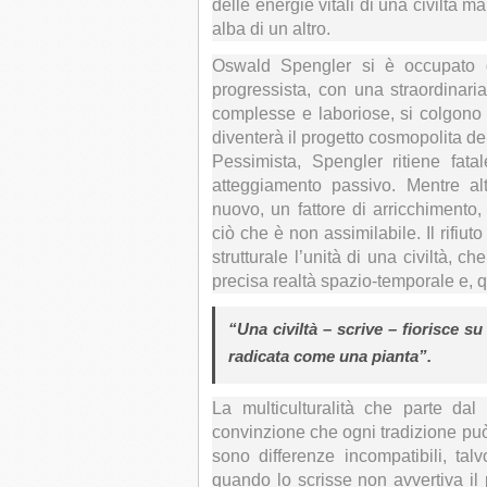
delle energie vitali di una civiltà m
alba di un altro.
Oswald Spengler si è occupato d
progressista, con una straordinari
complesse e laboriose, si colgono 
diventerà il progetto cosmopolita de
Pessimista, Spengler ritiene fata
atteggiamento passivo. Mentre al
nuovo, un fattore di arricchimento,
ciò che è non assimilabile. Il rifiu
strutturale l’unità di una civiltà, 
precisa realtà spazio-temporale e, qu
“Una civiltà –
scrive –
fiorisce su
radicata come una pianta”.
La multiculturalità che parte dal
convinzione che ogni tradizione può
sono differenze incompatibili, tal
quando lo scrisse non avvertiva il 