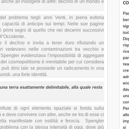
a anche all’insorgere di altre: declino di un mondo e
CO
Pa
el problema negli anni Venti, in piena euforia
be
a capacità di anticipo sui tempi. Nelle sue pagine
sig
i primi segni di quello che nei decenni successivi
su
ll’Occidente.
Do
le il declino e invita a tener duro rifiutando un
ris
tri vedevano nelle contaminazioni tra vecchio e
ri
 Spengler evidenziava l’impossibilità di aggregare
par
to del cosmopolitismo è inevitabile per cui considera
rea
che può dirsi tale se possiede un radicamento in una
cre
indi, una forte identità.
ad
en
 una terra esattamente delimitabile, alla quale resta
dav
un
co
 rifiuto di ogni elemento spaziale si fonda sulla
Per
 e deve convivere con altre, anche se tra di esse ci
al
volta manifestate con ostilità e ferocia. Spengler
imp
problema con la stessa intensità di oggi, dove più
si