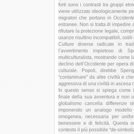
forti sono i contrasti tra gruppi etn
viene utilizzato ideologicamente per
migratori che portano in Occiden
estranee. Non si tratta di impedire a
rifiutare la protezione legale, comp
usanze risultino incompatibili, ostili e
Culture diverse radicate in tra
l’avvertimento impietoso di Sp
multiculturalista, mostrando come l
declino dell’Occidente per opera di
culturale. Popoli, direbbe Speng
“contaminare” da altre civiltà e ch
aggressiva di una civiltà in ascesa 
In questo senso si spiega come il
finale della sua avventura e non un
globalismo cancella differenze stor
imponendo un analogo modello 
omogenea, necessaria per unifor
benessere e di felicità. Questa 
contesto il più possibile “de-simboli