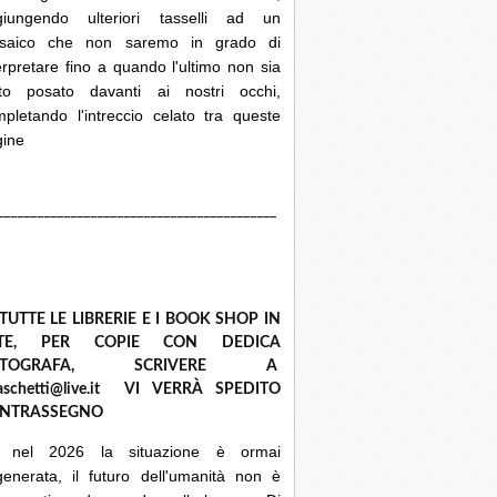
giungendo ulteriori tasselli ad un
saico che non saremo in grado di
erpretare fino a quando l'ultimo non sia
ato posato davanti ai nostri occhi,
pletando l'intreccio celato tra queste
gine
__________________________________________
 TUTTE LE LIBRERIE E I BOOK SHOP IN
ETE, PER COPIE CON DEDICA
UTOGRAFA, SCRIVERE A
raschetti@live.it VI VERRÀ SPEDITO
NTRASSEGNO
 nel 2026 la situazione è ormai
enerata, il futuro dell'umanità non è