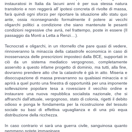
instauratosi in Italia da lacuni anni è per sua stessa natura 
transitorio e non reggerà all' ipotesi concreta di rivolte di massa, 
farà quindi ogni sforzo per riportare la situazione allo statu quo 
ante, ossia riconsegnando formalmente il potere ai vecchi 
oligarchi politici a condizione che siano mantenute le pesanti 
condizioni regressive che avrà, nel frattempo, poste in essere (Il 
passaggio da Monti a Letta a Renzi....). 
Tecnocrati 
e oligarchi, in un ritornello che pare quasi di vedere, 
rinnoveranno la minaccia della catastrofe economica in caso di 
inosservanza delle prescrizioni imposteci dalla BCE, supportati in 
ciò da un sistema mediatico vergognoso, completamente 
asservito a questo infame progetto di dominio, ma tutti, alla fine, 
dovranno prendere atto che la catastrofe è già in atto. Miseria e 
disoccupazione di massa prevarranno su qualsiasi minaccia e si 
aprirà a quel punto una finestra di opportunità per una imponente 
sollevazione popolare tesa a rovesciare il vecchio ordine e 
instaurare una nuova repubblica socialista nazionale, che si 
affranchi dall'attuale, vergognoso, stato di colonia, 
rigetti il debito 
odioso e ponga le fondamenta per la ricostruzione del tessuto 
sociale su basi di effettiva uguaglianza e di una più equa 
distribuzione della ricchezza.
In caso contrario vi sarà una guerra civile, sanguinosa quanto 
nemmeno potete immaginare.