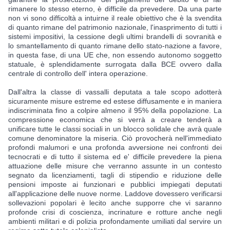
rimanere lo stesso eterno, è difficile da prevedere. Da una parte 
non vi sono difficoltà a intuirne il reale obiettivo che è la svendita 
di quanto rimane del patrimonio nazionale, l'inasprimento di tutti i 
sistemi impositivi, la cessione degli ultimi brandelli di sovranità e 
lo smantellamento di quanto rimane dello stato-nazione a favore, 
in questa fase, di una UE che, non essendo autonomo soggetto 
statuale, è splendidamente surrogata dalla BCE ovvero dalla 
centrale di controllo dell' intera operazione.
Dall'altra la classe di vassalli deputata a tale scopo adotterà 
sicuramente misure estreme ed estese diffusamente e in maniera 
indiscriminata fino a colpire almeno il 95% della popolazione. La 
compressione economica che si verrà a creare tenderà a 
unificare tutte le classi sociali in un blocco solidale che avrà quale 
comune denominatore la miseria. Ciò provocherà nell'immediato 
profondi malumori e una profonda avversione nei confronti dei 
tecnocrati e di tutto il sistema ed e' difficile prevedere la piena 
attuazione delle misure che verranno assunte in un contesto 
segnato da licenziamenti, tagli di stipendio e riduzione delle 
pensioni imposte ai funzionari e pubblici impiegati deputati 
all'applicazione delle nuove norme. Laddove dovessero verificarsi 
sollevazioni popolari è lecito anche supporre che vi saranno 
profonde crisi di coscienza, incrinature e rotture anche negli 
ambienti militari e di polizia profondamente umiliati dal servire un 