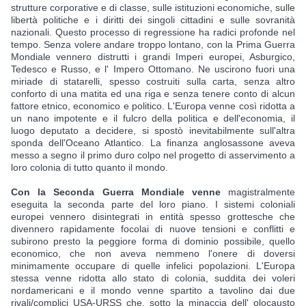
strutture corporative e di classe, sulle istituzioni economiche, sulle 
libertà politiche e i diritti dei singoli cittadini e sulle sovranità 
nazionali. Questo processo di regressione ha radici profonde nel 
tempo. Senza volere andare troppo lontano, con la Prima Guerra 
Mondiale vennero distrutti i grandi Imperi europei, Asburgico, 
Tedesco e Russo, e l' Impero Ottomano. Ne uscirono fuori una 
miriade di statarelli, spesso costruiti sulla carta, senza altro 
conforto di una matita ed una riga e senza tenere conto di alcun 
fattore etnico, economico e politico. L'Europa venne così ridotta a 
un nano impotente e il fulcro della politica e dell'economia, il 
luogo deputato a decidere, si spostò inevitabilmente sull'altra 
sponda dell'Oceano Atlantico. La finanza anglosassone aveva 
messo a segno il primo duro colpo nel progetto di asservimento a 
loro colonia di tutto quanto il mondo.
Con la Seconda Guerra Mondiale venne
 magistralmente 
eseguita la seconda parte del loro piano. I sistemi coloniali 
europei vennero disintegrati in entità spesso grottesche che 
divennero rapidamente focolai di nuove tensioni e conflitti e 
subirono presto la peggiore forma di dominio possibile, quello 
economico, che non aveva nemmeno l'onere di doversi 
minimamente occupare di quelle infelici popolazioni. L'Europa 
stessa venne ridotta allo stato di colonia, suddita dei voleri 
nordamericani e il mondo venne spartito a tavolino dai due 
rivali/complici USA-URSS che, sotto la minaccia dell' olocausto 