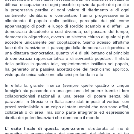
diffusa, occupazione di ogni possibile spazio da parte dei partiti e 
la progressiva perdita di ogni valore di riferimento e di ogni 
sentimento identitario e comunitario hanno progressivamente 
allontanato il popolo dalla politica, percepita dai più come 
appannaggio di pochi e luogo di sordido scambio e di affari. La 
democrazia decadente è così divenuta, col passare del tempo, 
democrazia oligarchica, ovvero un sistema chiuso al quale si può 
accedere unicamente per cooptazione. Siamo adesso all'ultima 
fase della transizione: il passaggio dalla democrazia oligarchica a 
una dittatura tecnocratica, quanto vi è di più lontano dal principio 
di democrazia rappresentativa e di sovranità popolare. Il rifiuto 
della politica in quanto tale, sapientemente instillato nel popolo, 
ha generato una passiva accettazione del tecnicismo apolitico, 
visto quale unica soluzione alla crisi profonda in atto.
In effetti la grande finanza (sempre quelle quattro o cinque 
famiglie) sta passando da una gestione del potere tramite i loro 
collaborazionisti nazionali a una presa di potere senza più 
paraventi. In Grecia e in Italia sono stati imposti al vertice, con 
prassi assimilabile a un colpo di stato uomini che non sono affini, 
collaterali o di area, ma sono parte integrante ed espressione 
diretta dei poteri finanziari che dominano il mondo.
L' esito finale di questa operazione,
 strutturata al fine di 
garantire la prosecuzione dei pagamenti del debito e di far 