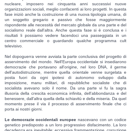
nucleare, imposero nei cinquanta anni successivi nuove 
organizzazioni sociali, meglio confacenti ai loro progetti. In questa 
fase iniziò anche la costruzione di una nuova tipologia umana, di 
un soggetto gregario e passivo che fosse maggiormente 
rispondente alle necessità del mercato globale da una parte e del 
socialismo reale dall'altra. Anche questa fase si è conclusa e i 
risultati li possiamo vedere facendoci una passeggiata in un 
centro commerciale o guardando qualche programma cult 
televisivo.
Nel dopoguerra venne avviata la parte conclusiva del progetto di 
asservimento del mondo. Nell'Europa occidentale si insediarono 
democrazie che portavano all'origine, nel loro DNA, il germe 
dell'autodistruzione, mentre quella orientale venne surgelata e 
posta fuori da ogni ipotesi di autonomo sviluppo dalla 
imposizione, manu militari, di repubbliche socialiste che di 
socialista avevano solo il nome. Da una parte vi fu la sagra 
illusoria della crescita economica infinita, dell'abbondanza e del 
benessere, dall'altra quella della schiavitù e della miseria. Da quel 
momento prese il via il processo di asservimento finale che ci 
porta ai nostri giorni.
Le democrazie occidentali europee
 nascevano con un codice 
genetico predisposto a un loro progressivo disfacimento. La loro 
decadenza era inevitabile: eccessiva frammentazione, corruzione 