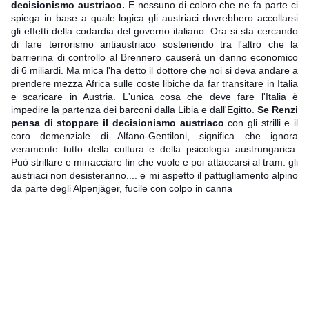
decisionismo austriaco.
E nessuno di coloro che ne fa parte ci
spiega in base a quale logica gli austriaci dovrebbero accollarsi
gli effetti della codardia del governo italiano. Ora si sta cercando
di fare terrorismo antiaustriaco sostenendo tra l'altro che la
barrierina di controllo al Brennero causerà un danno economico
di 6 miliardi. Ma mica l'ha detto il dottore che noi si deva andare a
prendere mezza Africa sulle coste libiche da
far transitare in Italia
e scaricare in Austria. L'unica cosa che deve fare l'Italia è
impedire la partenza dei barconi dalla Libia e dall'Egitto.
Se Renzi
pensa di stoppare il decisionismo austriaco
con gli strilli e il
coro demenziale di Alfano-Gentiloni, significa che ignora
veramente tutto della cultura e della psicologia austrungarica.
Può strillare e minacciare fin che vuole e poi attaccarsi al tram: gli
austriaci non desisteranno.... e mi aspetto il pattugliamento alpino
da parte degli Alpenjäger, fucile con colpo in canna