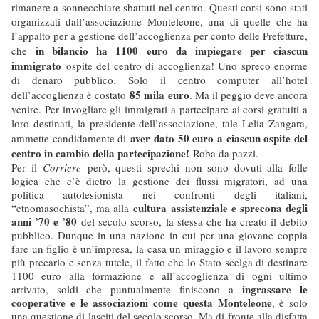
rimanere a sonnecchiare sbattuti nel centro. Questi corsi sono stati
organizzati dall’associazione Monteleone, una di quelle che ha
l’appalto per a gestione dell’accoglienza per conto delle Prefetture,
in bilancio ha 1100 euro da impiegare per ciascun
che
immigrato
ospite del centro di accoglienza! Uno spreco enorme
di denaro pubblico. Solo il centro computer all’hotel
85 mila euro
dell’accoglienza è costato
. Ma il peggio deve ancora
venire. Per invogliare gli immigrati a partecipare ai corsi gratuiti a
loro destinati, la presidente dell’associazione, tale Lelia Zangara,
aver dato 50 euro a ciascun ospite del
ammette candidamente di
centro in cambio della partecipazione!
Roba da pazzi.
Per il
Corriere
però, questi sprechi non sono dovuti alla folle
logica che c’è dietro la gestione dei flussi migratori, ad una
politica autolesionista nei confronti degli italiani,
cultura assistenziale e sprecona degli
“etnomasochista”, ma alla
anni ’70 e ’80
del secolo scorso, la stessa che ha creato il debito
pubblico. Dunque in una nazione in cui per una giovane coppia
fare un figlio è un’impresa, la casa un miraggio e il lavoro sempre
più precario e senza tutele, il fatto che lo Stato scelga di destinare
1100 euro alla formazione e all’accoglienza di ogni ultimo
ingrassare le
arrivato, soldi che puntualmente finiscono a
cooperative e le associazioni come questa Monteleone
, è solo
una questione di lasciti del secolo scorso. Ma di fronte alla disfatta