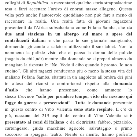
colleghi di
Repubblica
, a raccontarci qualche storia strappalacrime
tesa a farci accettare l’arrivo di enormi masse allogene. Questa
volta però anche l’autorevole quotidiano non può fare a meno di
raccontare la realtà. Una realtà fatta di giovani ragazzoni
da
provenienti dall’Africa subsahariana come Fofana Samba, che
due anni staziona in un albergo sul mare a spese dei
contribuenti italiani
e che passa le sue giornate mangiando,
dormendo, giocando a calcio e utilizzando il suo tablet. Non fa
nemmeno le pulizie visto che ci pensa la donna delle pulizie
(pagata da chi?,ndr) mentre alla domanda se si prepari almeno da
mangiare la risposta è: “No. Vedo il cibo quando è pronto. Io non
cucino”. Gli altri ragazzi conducono più o meno la stessa vita del
maliano Fofana Samba, sbattuti in un angoletto all’ombra dei pini
domanda
in attesa dei ricorsi e controricorsi rispetto alla
d’asilo
che hanno presentato, come ammette lo
solo per prendere tempo, visto che nessuno qui
stesso
Corriere
“
fugge da guerre e persecuzioni
Tutte le domande
“.
presentate
sono state respinte
in questo centro di Vibo Valentia
. E c’è di
nessuno
si è
più,
dei 219 ospiti del centro di Vibo Valentia
presentato ai corsi di italiano
e da elettricista, fabbro, pizzaiolo,
cartongesso, guida macchine agricole, salvataggio e primo
soccorso in spiaggia, teatro. Niente di niente, hanno preferito