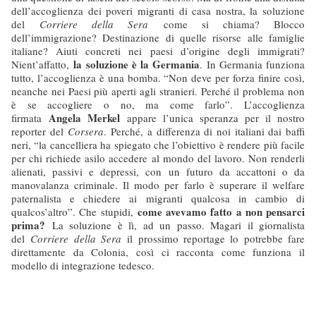
dell’accoglienza dei poveri migranti di casa nostra, la soluzione
del
Corriere della Sera
come si chiama? Blocco
dell’immigrazione? Destinazione di quelle risorse alle famiglie
italiane? Aiuti concreti nei paesi d’origine degli immigrati?
la soluzione è la Germania
Nient’affatto,
. In Germania funziona
tutto, l’accoglienza è una bomba. “Non deve per forza finire così,
neanche nei Paesi più aperti agli stranieri. Perché il problema non
è se accogliere o no, ma come farlo”. L’accoglienza
Angela Merkel
firmata
appare l’unica speranza per il nostro
reporter del
Corsera
. Perché, a differenza di noi italiani dai baffi
neri, “la cancelliera ha spiegato che l’obiettivo è rendere più facile
per chi richiede asilo accedere al mondo del lavoro. Non renderli
alienati, passivi e depressi, con un futuro da accattoni o da
manovalanza criminale. Il modo per farlo è superare il welfare
paternalista e chiedere ai migranti qualcosa in cambio di
come avevamo fatto a non pensarci
qualcos’altro”. Che stupidi,
prima?
La soluzione è lì, ad un passo. Magari il giornalista
del
Corriere della Sera
il prossimo reportage lo potrebbe fare
direttamente da Colonia, così ci racconta come funziona il
modello di integrazione tedesco.